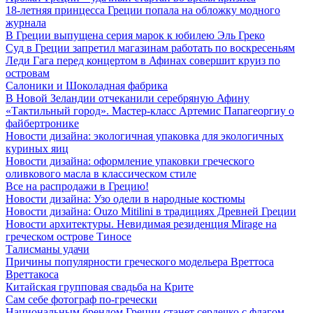
18-летняя принцесса Греции попала на обложку модного
журнала
В Греции выпущена серия марок к юбилею Эль Греко
Суд в Греции запретил магазинам работать по воскресеньям
Леди Гага перед концертом в Афинах совершит круиз по
островам
Салоники и Шоколадная фабрика
В Новой Зеландии отчеканили серебряную Афину
«Тактильный город». Мастер-класс Артемис Папагеоргиу о
файбертронике
Новости дизайна: экологичная упаковка для экологичных
куриных яиц
Новости дизайна: оформление упаковки греческого
оливкового масла в классическом стиле
Все на распродажи в Грецию!
Новости дизайна: Узо одели в народные костюмы
Новости дизайна: Ouzo Mitilini в традициях Древней Греции
Новости архитектуры. Невидимая резиденция Mirage на
греческом острове Тиносе
Талисманы удачи
Причины популярности греческого модельера Вреттоса
Вреттакоса
Китайская групповая свадьба на Крите
Сам себе фотограф по-гречески
Национальным брендом Греции станет сердечко с флагом