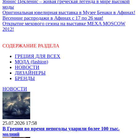
Яннис Цекленис – живая греческая легенда в мире высокой
моды
Оригинальная ювелирная выставка в Музее Бенаки в Афинах!
Весенние распродажи в Афинах с 17 по 26 мая!
Открытие мехового сезона на выставке MEXA MOSCOW
2012!
СОДЕРЖАНИЕ РАЗДЕЛА
ГРЕЦИЯ ДЛЯ ВСЕХ
МОДА (fashion)
НОВОСТИ
ДИЗАЙНЕРЫ
БРЕНДЫ
НОВОСТИ
25.07.2026 17:58
В Греции во время непогоды ударили более 100 тыс.
молний