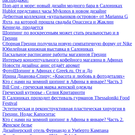
распродажи!
Поп-арт и море: новый дизайн модного бара в Салониках
Hublot представил часы Mykonos в новом дизайне
Дебютная коллекция «купальников-островов» от Marianna G
Яхта, на которой прошла свадьба Онассиса и Жаклин
Кеннеди, продается
Шоппинг по воскресеньям может стать реальностью и в
Греции
Сборная Греции получила новую симпатичную форму от Nike
Юбилейная книжная выставка в Салониках
Пасхальное расписание работы магазинов Греции
Интерьер концептуального кофейного магазина в Афинах
Новости дизайна: анис отдаёт аромат
ФотоШопинг в Афинах с Greek.ru. От и До
Ирина Дианова-Спиру: «Красота и любовь в фотодеталях»
Кто с нами на зимний шопинг в Афины в январе? Часть 3
Bill Cost - греческая марка женской одежды
Греческий кутюрье - Селия Критариоти
В Салониках проходит фестиваль гурманов Thessaloniki Food
Festival
Эстетическая и реконструктивная пластическая хирургия в
Греции. Нодас Капоситас
Кто с нами на зимний шопинг в Афины в январе? Часть 2.
Женское белье
Дизайнерский отель Фернандо и Умберто Кампана