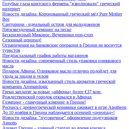
Голубые глаза критского фермера "взволновали" греческий
интернет
Новости дизайна: Коронованный греческий мёд Pure Mother
Bee
Санторини - идеальный остров для молодоженов
Пятизвездочный кемпинг на песке
Бескризисный Миконос. Вечеринки нон-стоп
Сезонный ценопад!
Ограничения на банковские операции в Греции не коснутся
туристов
Предпасхальный график работы магазинов
Новости дизайна: современный стиль упаковки оливкового
масла
Подарок Афины. Оливковое масло отлично подойдет для
ухода за лицом и телом
Новости дизайна: изысканный стиль ароматов греческой
компании Aromatologic
Греки заплатят за новые «айфоны» более €37 млн.
Рождественский городок открылся в Афинах
Глэмпинг - гламурный кэмпинг в Греции!
Роспись с древнегреческой керамики оживает в игре Apotheon
До 10 ноября в Греции наблюдается осенний «ценопад»!
Новости дизайна: "пуговичное" оформление подгузников
Agnotis
Аромат Греции – удачный стартап во время кризиса