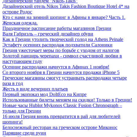
Дизайнерский тандем "Nikos-Takis"
Дизайнерский отель Nikos Takis Fashion Boutique Hotel 4* на
острове Родос
Кто с нами на зимний шопинг в Афины в январе? Часть 1.
Женская одежда.
Праздничное расписание работы магазинов Греции
Валя Габриэль – греческий дизайнер обуви
Как в Греции утолить творческий голод на Athens Peinale
Эстафету осенних распродаж подхватили Салоники
Греция ужесточает меры по борьбе с уходом от налогов
Золотой панцирь черепахи - символ счастливой любви в
наступающем году
Осенние распродажи начнутся в Афинах 1 ноября!
Со второго ноября в Греции начнутся продажи iPhone 5
Греческие магазины смогут устраивать распродажи четыре
раза в год
Жесть в виде вечерних платьев
Первый экопоказ мод DoItEco на Кипре
Использованные билеты меняем на скидки! Только в Греции!
Новые часы Hublot Mykonos Classic Fusion Chronograph –
только для Греции
16 июля Греция вновь превратится в рай для любителей
шопинга!
Белоснежный ресторан на греческом острове Миконос
Парящие среди руин