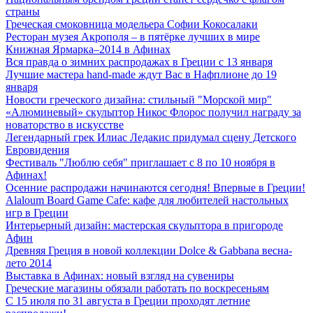
страны
Греческая смоковница модельера Софии Кокосалаки
Ресторан музея Акрополя – в пятёрке лучших в мире
Книжная Ярмарка–2014 в Афинах
Вся правда о зимних распродажах в Греции с 13 января
Лучшие мастера hand-made ждут Вас в Нафплионе до 19
января
Новости греческого дизайна: стильный "Морской мир"
«Алюминевый» скульптор Никос Флорос получил награду за
новаторство в искусстве
Легендарный грек Илиас Ледакис придумал сцену Детского
Евровидения
Фестиваль "Люблю себя" приглашает с 8 по 10 ноября в
Афинах!
Осенние распродажи начинаются сегодня! Впервые в Греции!
Alaloum Board Game Cafe: кафе для любителей настольных
игр в Греции
Интерьерный дизайн: мастерская скульптора в пригороде
Афин
Древняя Греция в новой коллекции Dolce & Gabbana весна-
лето 2014
Выставка в Афинах: новый взгляд на сувениры
Греческие магазины обязали работать по воскресеньям
С 15 июля по 31 августа в Греции проходят летние