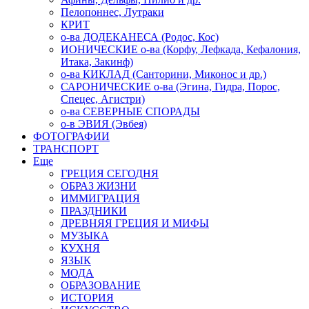
Пелопоннес, Лутраки
КРИТ
о-ва ДОДЕКАНЕСА (Родос, Кос)
ИОНИЧЕСКИЕ о-ва (Корфу, Лефкада, Кефалония,
Итака, Закинф)
о-ва КИКЛАД (Санторини, Миконос и др.)
САРОНИЧЕСКИЕ о-ва (Эгина, Гидра, Порос,
Спецес, Агистри)
о-ва СЕВЕРНЫЕ СПОРАДЫ
о-в ЭВИЯ (Эвбея)
ФОТОГРАФИИ
ТРАНСПОРТ
Еще
ГРЕЦИЯ СЕГОДНЯ
ОБРАЗ ЖИЗНИ
ИММИГРАЦИЯ
ПРАЗДНИКИ
ДРЕВНЯЯ ГРЕЦИЯ И МИФЫ
МУЗЫКА
КУХНЯ
ЯЗЫК
МОДА
ОБРАЗОВАНИЕ
ИСТОРИЯ