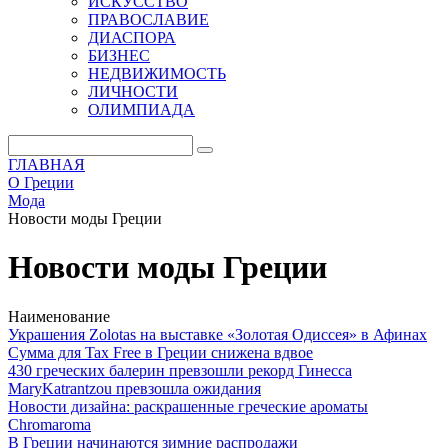
ИСКУССТВО
ПРАВОСЛАВИЕ
ДИАСПОРА
БИЗНЕС
НЕДВИЖИМОСТЬ
ЛИЧНОСТИ
ОЛИМПИАДА
ГЛАВНАЯ
О Греции
Мода
Новости моды Греции
Новости моды Греции
Наименование
Украшения Zolotas на выставке «Золотая Одиссея» в Афинах
Сумма для Tax Free в Греции снижена вдвое
430 греческих балерин превзошли рекорд Гинесса
MaryKatrantzou превзошла ожидания
Новости дизайна: раскрашенные греческие ароматы
Chromaroma
В Греции начинаются зимние распродажи