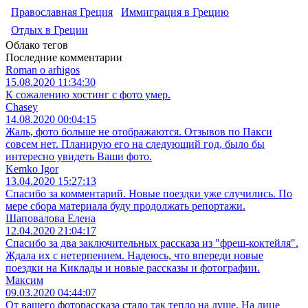
Православная Греция
Иммиграция в Грецию
Отдых в Греции
Облако тегов
Последние комментарии
Roman o arhigos
15.08.2020 11:34:30
К сожалению хостинг с фото умер.
Chasey
14.08.2020 00:04:15
Жаль, фото больше не отображаются. Отзывов по Пакси
совсем нет. Планирую его на следующий год, было бы
интересно увидеть Ваши фото.
Kemko Igor
13.04.2020 15:27:13
Спасибо за комментарий. Новые поездки уже случились. По
мере сбора материала буду продолжать репортажи.
Шаповалова Елена
12.04.2020 21:04:17
Спасибо за два заключительных рассказа из "фреш-коктейля".
Ждала их с нетерпением. Надеюсь, что впереди новые
поездки на Киклады и новые рассказы и фотографии.
Максим
09.03.2020 04:44:07
От вашего фоторассказа стало так тепло на душе. На лице