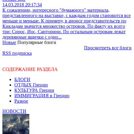
14.03.2018 20:17:34
К сожалению, интересного "бумажного" материала,
представленного на выставке, с каждым годом становится все
меньше и меньше. К примеру, в анонсе представительств по
Кикладам значится множество островов. По факту их всего
три: Сирос, Иос, Санторини. По остальным островам лежат
деревянные ящички с одно...
Новые
Популярные блоги
Просмотреть все блоги
RSS подписка
СОДЕРЖАНИЕ РАЗДЕЛА
БЛОГИ
ОТДЫХ Греции
КУЛЬТУРА Греции
ИММИГРАЦИЯ в Грецию
Разное
НОВОСТИ