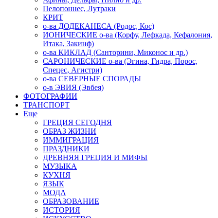
Пелопоннес, Лутраки
КРИТ
о-ва ДОДЕКАНЕСА (Родос, Кос)
ИОНИЧЕСКИЕ о-ва (Корфу, Лефкада, Кефалония,
Итака, Закинф)
о-ва КИКЛАД (Санторини, Миконос и др.)
САРОНИЧЕСКИЕ о-ва (Эгина, Гидра, Порос,
Спецес, Агистри)
о-ва СЕВЕРНЫЕ СПОРАДЫ
о-в ЭВИЯ (Эвбея)
ФОТОГРАФИИ
ТРАНСПОРТ
Еще
ГРЕЦИЯ СЕГОДНЯ
ОБРАЗ ЖИЗНИ
ИММИГРАЦИЯ
ПРАЗДНИКИ
ДРЕВНЯЯ ГРЕЦИЯ И МИФЫ
МУЗЫКА
КУХНЯ
ЯЗЫК
МОДА
ОБРАЗОВАНИЕ
ИСТОРИЯ