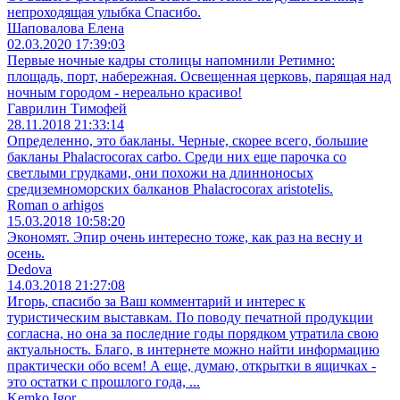
непроходящая улыбка Спасибо.
Шаповалова Елена
02.03.2020 17:39:03
Первые ночные кадры столицы напомнили Ретимно:
площадь, порт, набережная. Освещенная церковь, парящая над
ночным городом - нереально красиво!
Гаврилин Тимофей
28.11.2018 21:33:14
Определенно, это бакланы. Черные, скорее всего, большие
бакланы Phalacrocorax carbo. Среди них еще парочка со
светлыми грудками, они похожи на длинноносых
средиземноморских балканов Phalacrocorax aristotelis.
Roman o arhigos
15.03.2018 10:58:20
Экономят. Эпир очень интересно тоже, как раз на весну и
осень.
Dedova
14.03.2018 21:27:08
Игорь, спасибо за Ваш комментарий и интерес к
туристическим выставкам. По поводу печатной продукции
согласна, но она за последние годы порядком утратила свою
актуальность. Благо, в интернете можно найти информацию
практически обо всем! А еще, думаю, открытки в ящичках -
это остатки с прошлого года, ...
Kemko Igor