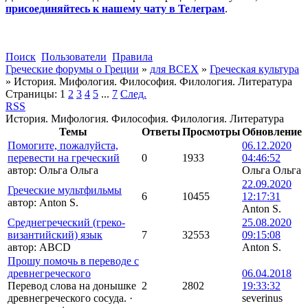
присоединяйтесь к нашему чату в Телеграм
.
Поиск
Пользователи
Правила
Греческие форумы о Греции
»
для ВСЕХ
»
Греческая культура
»
История. Мифология. Философия. Филология. Литература
Страницы:
1
2
3
4
5
...
7
След.
RSS
История. Мифология. Философия. Филология. Литература
Темы
Ответы
Просмотры
Обновление
Помогите, пожалуйста,
06.12.2020
перевести на греческий
0
1933
04:46:52
автор:
Ольга Ольга
Ольга Ольга
22.09.2020
Греческие мультфильмы
6
10455
12:17:31
автор:
Anton S.
Anton S.
Среднегреческий (греко-
25.08.2020
византийский) язык
7
32553
09:15:08
автор:
ABCD
Anton S.
Прошу помочь в переводе с
древнегреческого
06.04.2018
Перевод слова на донышке
2
2802
19:33:32
древнегреческого сосуда.
·
severinus