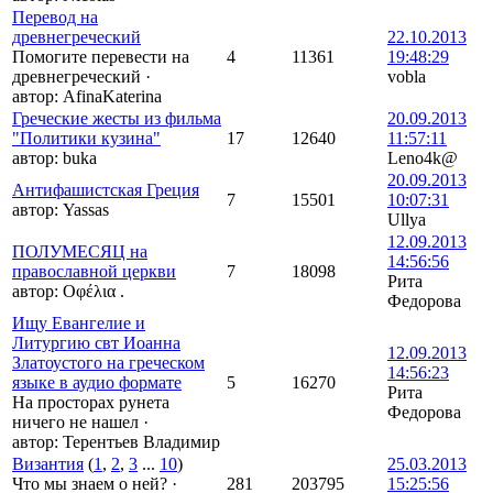
Перевод на
древнегреческий
22.10.2013
Помогите перевести на
4
11361
19:48:29
древнегреческий
·
vobla
автор:
AfinaKaterina
Греческие жесты из фильма
20.09.2013
"Политики кузина"
17
12640
11:57:11
автор:
buka
Leno4k@
20.09.2013
Антифашистская Греция
7
15501
10:07:31
автор:
Yassas
Ullya
12.09.2013
ПОЛУМЕСЯЦ на
14:56:56
православной церкви
7
18098
Рита
автор:
Οφέλια .
Федорова
Ищу Евангелие и
Литургию свт Иоанна
12.09.2013
Златоустого на греческом
14:56:23
языке в аудио формате
5
16270
Рита
На просторах рунета
Федорова
ничего не нашел
·
автор:
Терентьев Владимир
Византия
(
1
,
2
,
3
...
10
)
25.03.2013
Что мы знаем о ней?
·
281
203795
15:25:56