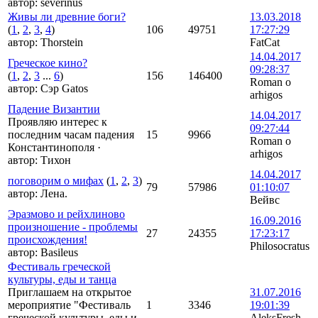
автор:
severinus
Живы ли древние боги?
13.03.2018
(
1
,
2
,
3
,
4
)
106
49751
17:27:29
автор:
Thorstein
FatCat
14.04.2017
Греческое кино?
09:28:37
(
1
,
2
,
3
...
6
)
156
146400
Roman o
автор:
Сэр Gatos
arhigos
Падение Византии
14.04.2017
Проявляю интерес к
09:27:44
последним часам падения
15
9966
Roman o
Константинополя
·
arhigos
автор:
Тихон
14.04.2017
поговорим о мифах
(
1
,
2
,
3
)
79
57986
01:10:07
автор:
Лена.
Вейвс
Эразмово и рейхлиново
16.09.2016
произношение - проблемы
27
24355
17:23:17
происхождения!
Philosocratus
автор:
Basileus
Фестиваль греческой
культуры, еды и танца
Приглашаем на открытое
31.07.2016
мероприятие "Фестиваль
1
3346
19:01:39
греческой культуры, еды и
AleksFresh