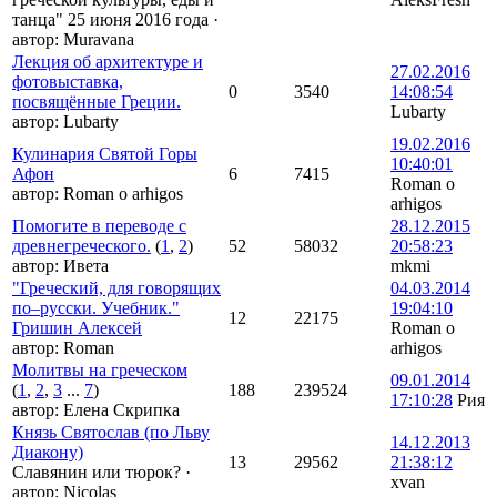
танца" 25 июня 2016 года
·
автор:
Muravana
Лекция об архитектуре и
27.02.2016
фотовыставка,
0
3540
14:08:54
посвящённые Греции.
Lubarty
автор:
Lubarty
19.02.2016
Кулинария Святой Горы
10:40:01
Афон
6
7415
Roman o
автор:
Roman o arhigos
arhigos
Помогите в переводе с
28.12.2015
древнегреческого.
(
1
,
2
)
52
58032
20:58:23
автор:
Ивета
mkmi
"Греческий, для говорящих
04.03.2014
по–русски. Учебник."
19:04:10
12
22175
Гришин Алексей
Roman o
автор:
Roman
arhigos
Молитвы на греческом
09.01.2014
(
1
,
2
,
3
...
7
)
188
239524
17:10:28
Рия
автор:
Елена Скрипка
Князь Святослав (по Льву
14.12.2013
Диакону)
13
29562
21:38:12
Славянин или тюрок?
·
xvan
автор:
Nicolas