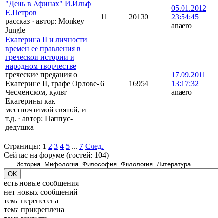
"День в Афинах" И.Ильф
05.01.2012
Е.Петров
11
20130
23:54:45
рассказ
·
автор:
Monkey
anaero
Jungle
Екатерина II и личности
времен ее правления в
греческой истории и
народном творчестве
греческие предания о
17.09.2011
Екатерине II, графе Орлове-
6
16954
13:17:32
Чесменском, культ
anaero
Екатерины как
местночтимой святой, и
т.д.
·
автор:
Паппус-
дедушка
Страницы:
1
2
3
4
5
...
7
След.
Сейчас на форуме (гостей:
104
)
есть новые сообщения
нет новых сообщений
тема перенесена
тема прикреплена