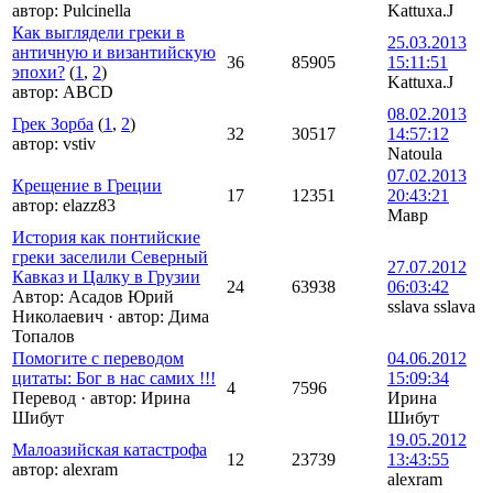
автор:
Pulcinella
Kattuxa.J
Как выглядели греки в
25.03.2013
античную и византийскую
36
85905
15:11:51
эпохи?
(
1
,
2
)
Kattuxa.J
автор:
ABCD
08.02.2013
Грек Зорба
(
1
,
2
)
32
30517
14:57:12
автор:
vstiv
Natoula
07.02.2013
Крещение в Греции
17
12351
20:43:21
автор:
elazz83
Мавр
История как понтийские
греки заселили Северный
27.07.2012
Кавказ и Цалку в Грузии
24
63938
06:03:42
Автор: Асадов Юрий
sslava sslava
Николаевич
·
автор:
Дима
Топалов
Помогите с переводом
04.06.2012
цитаты: Бог в нас самих !!!
15:09:34
4
7596
Перевод
·
автор:
Ирина
Ирина
Шибут
Шибут
19.05.2012
Малоазийская катастрофа
12
23739
13:43:55
автор:
alexram
alexram