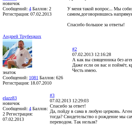
новичок
Сообщений:
4
Баллов:
2
У меня такой вопрос... Мы соб
Регистрация:
07.02.2013
самим,договорившись напрямую
Спасибо большое за ответы!
Андрей Трубецких
#2
07.02.2013 12:16:28
А как вы священника без аге
Даже если он вас и поймёт, к
Честь имею.
знаток
Сообщений:
1081
Баллов:
626
Регистрация:
18.07.2010
#3
elazz83
07.02.2013 12:29:03
новичок
Спасибо за ответ!
Сообщений:
4
Баллов:
Да, пойду в сама в любую церковь. Аген
2
Регистрация:
тогда? Свидетельство о рождение мы са
07.02.2013
переводом. Так нельзя?