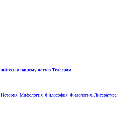
няйтесь к нашему чату в Телеграм
.
»
История. Мифология. Философия. Филология. Литература