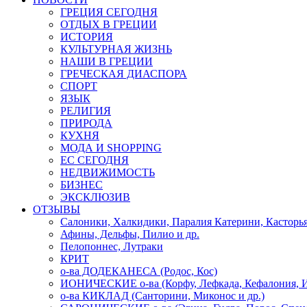
ГРЕЦИЯ СЕГОДНЯ
ОТДЫХ В ГРЕЦИИ
ИСТОРИЯ
КУЛЬТУРНАЯ ЖИЗНЬ
НАШИ В ГРЕЦИИ
ГРЕЧЕСКАЯ ДИАСПОРА
СПОРТ
ЯЗЫК
РЕЛИГИЯ
ПРИРОДА
КУХНЯ
МОДА И SHOPPING
ЕС СЕГОДНЯ
НЕДВИЖИМОСТЬ
БИЗНЕС
ЭКСКЛЮЗИВ
ОТЗЫВЫ
Салоники, Халкидики, Паралия Катерини, Касторь
Афины, Дельфы, Пилио и др.
Пелопоннес, Лутраки
КРИТ
о-ва ДОДЕКАНЕСА (Родос, Кос)
ИОНИЧЕСКИЕ о-ва (Корфу, Лефкада, Кефалония, И
о-ва КИКЛАД (Санторини, Миконос и др.)