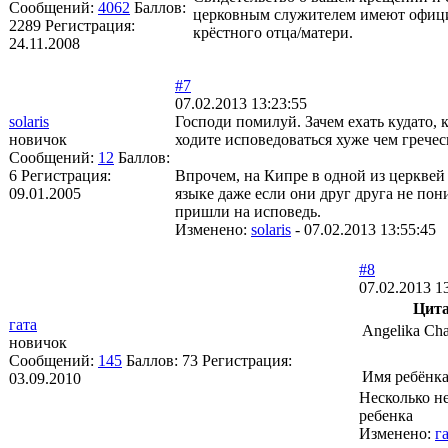
Сообщений:
4062
Баллов:
церковным служителем имеют официа
2289
Регистрация:
крёстного отца/матери.
24.11.2008
#7
07.02.2013 13:23:55
solaris
Господи помилуй. Зачем ехать кудато, 
новичок
ходите исповедоваться хуже чем грече
Сообщений:
12
Баллов:
6
Регистрация:
Впрочем, на Кипре в одной из церквей
09.01.2005
языке даже если они друг друга не по
пришли на исповедь.
Изменено:
solaris
-
07.02.2013 13:55:45
#8
07.02.2013 1
Цит
гата
Angelika Cha
новичок
Сообщений:
145
Баллов:
73
Регистрация:
Имя ребёнка
03.09.2010
Несколько не
ребенка
Изменено:
г