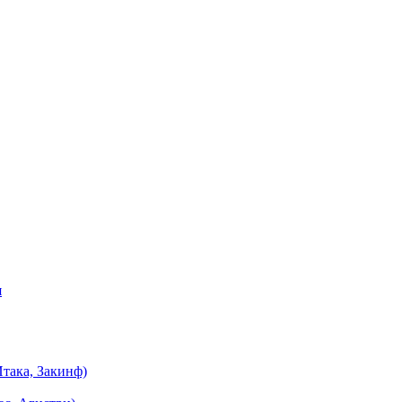
я
така, Закинф)