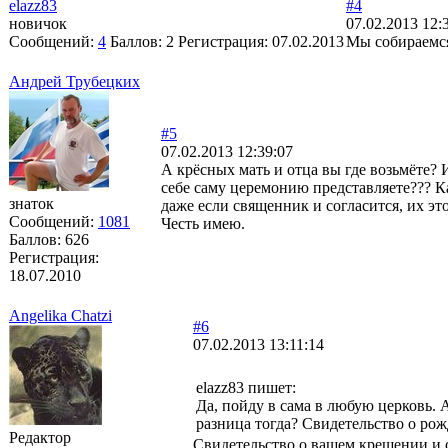
elazz83
#4
новичок
07.02.2013 12:
Сообщений:
4
Баллов:
2
Регистрация:
07.02.2013
Мы собираемся
Андрей Трубецких
#5
07.02.2013 12:39:07
А крёсных мать и отца вы где возьмёте?
себе саму церемонию представляете??? Ка
знаток
даже если священник и согласится, их эт
Сообщений:
1081
Честь имею.
Баллов:
626
Регистрация:
18.07.2010
Angelika Chatzi
#6
07.02.2013 13:11:14
elazz83 пишет:
Да, пойду в сама в любую церковь. 
разница тогда? Свидетельство о рож
Редактор
Свидетельство о вашем крещении и 