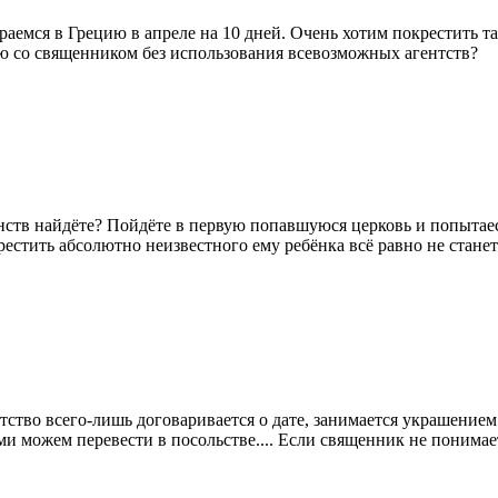
ираемся в Грецию в апреле на 10 дней. Очень хотим покрестить
 со священником без использования всевозможных агентств?
нств найдёте? Пойдёте в первую попавшуюся церковь и попытае
рестить абсолютно неизвестного ему ребёнка всё равно не станет
тство всего-лишь договаривается о дате, занимается украшением
ми можем перевести в посольстве.... Если священник не понимае