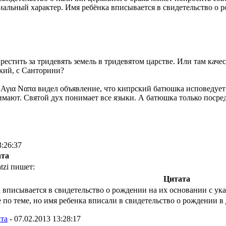
льный характер. Имя ребёнка вписывается в свидетельство о р
крестить за тридевять земель в тридевятом царстве. Или там кач
ский, с Санторини?
 Αγια Ναπα видел объявление, что кипрский батюшка исповедует
нимают. Святой дух понимает все языки. А батюшка только посре
3:26:37
ата
tzi пишет:
Цитата
 вписывается в свидетельство о рождении на их основании с ука
 по теме, но имя ребенка вписали в свидетельство о рождении в
ата
-
07.02.2013 13:28:17