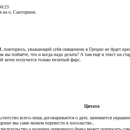
30:23
 на о. Санторини.
 И, повторюсь, уважающий себя священник в Греции не будет кре
к вы поймёте, что и когда надо делать? А там ещё и текст на с
ой затеи получится только нелепый фарс.
Цитата
Агентство всего-лишь договаривается о дате, занимается украше
дение мы сами можем перевести в посольстве..
свидетельство о наличии церковного брака может попросить с