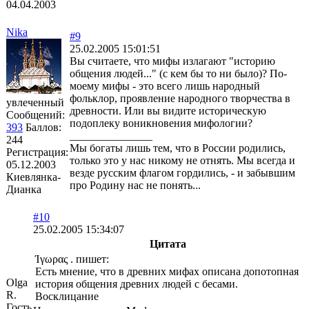
04.04.2003
Nika
#9
25.02.2005 15:01:51
Вы считаете, что мифы излагают "историю
общения людей..." (с кем бы то ни было)? По-
моему мифы - это всего лишь народный
фольклор, проявление народного творчества в
увлеченный
древности. Или вы видите историческую
Сообщений:
подоплеку воникновения мифологии?
393
Баллов:
_______________
244
Мы богаты лишь тем, что в России родились,
Регистрация:
только это у нас никому не отнять. Мы всегда и
05.12.2003
везде русским флагом гордились, - и забывшим
Киевлянка-
про Родину нас не понять...
Дианка
#10
25.02.2005 15:34:07
Цитата
Ίγωρας . пишет:
Есть мнение, что в древних мифах описана допотопная
Olga
история общения древних людей с бесами.
R.
Восклицание
Гость