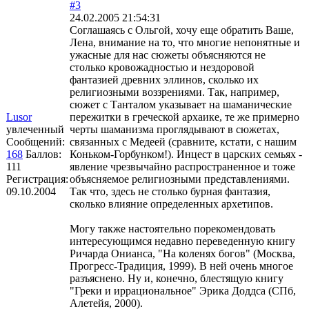
#3
24.02.2005 21:54:31
Соглашаясь с Ольгой, хочу еще обратить Ваше,
Лена, внимание на то, что многие непонятные и
ужасные для нас сюжеты объясняются не
столько кровожадностью и нездоровой
фантазией древних эллинов, сколько их
религиозными воззрениями. Так, например,
сюжет с Танталом указывает на шаманические
Lusor
пережитки в греческой архаике, те же примерно
увлеченный
черты шаманизма проглядывают в сюжетах,
Сообщений:
связанных с Медеей (сравните, кстати, с нашим
168
Баллов:
Коньком-Горбунком!). Инцест в царских семьях -
111
явление чрезвычайно распространенное и тоже
Регистрация:
объясняемое религиозными представлениями.
09.10.2004
Так что, здесь не столько бурная фантазия,
сколько влияние определенных архетипов.
Могу также настоятельно порекомендовать
интересующимся недавно переведенную книгу
Ричарда Онианса, "На коленях богов" (Москва,
Прогресс-Традиция, 1999). В ней очень многое
разъяснено. Ну и, конечно, блестящую книгу
"Греки и иррациональное" Эрика Доддса (СПб,
Алетейя, 2000).