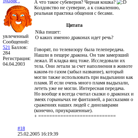
Ίγωρας .
А что такое су6еверия? Черная кошка?
Колдовство не суеверие, а к сожалению,
реальная практика общения с бесами.
Цитата
Nika пишет:
увлеченный
О каких именно драконах идет речь?
Сообщений:
521
Баллов:
Говорят, по телевизору была телепередача.
284
Нашли в пещере дракона. Он там замерзший
Регистрация:
лежал. И кладка яиц тоже. Исследовали их
04.04.2003
тела. Они летали за счет наполнения в животе
каким-то газом (забыл название), который
могли также использовать при выдыхании как
пламя. И если очень много пламя выдыхали,
лететь уже не могли. Интересная передача.
Но вообще я всегда считал сказки о драконах и
змеях горынычах не фантазией, а рассказами о
сражениях наших людей с динозаврами
(конечно, приукрашенные).
+ ============================
#18
25.02.2005 16:19:39