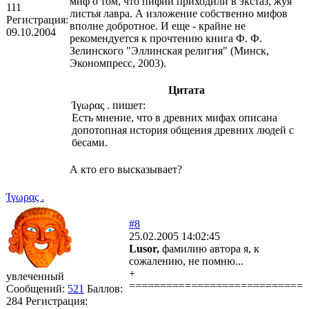
миф о том, что пифии приходили в экстаз, жуя
111
листья лавра. А изложение собственно мифов
Регистрация:
вполне добротное. И еще - крайне не
09.10.2004
рекомендуется к прочтению книга Ф. Ф.
Зелинского "Эллинская религия" (Минск,
Экономпресс, 2003).
Цитата
Ίγωρας . пишет:
Есть мнение, что в древних мифах описана
допотопная история общения древних людей с
бесами.
А кто его высказывает?
Ίγωρας .
#8
25.02.2005 14:02:45
Lusor,
фамилию автора я, к
сожалению, не помню...
+
увлеченный
============================
Сообщений:
521
Баллов:
284
Регистрация: