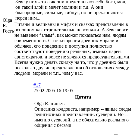
Зевс у них - это так они представляют себе Бога, мол,
он такой злой и мечет молнии и т.д. А они,
благородные, сильные, гибнут, но не преклоняются
перед ним...
Olga
Титаны и великаны в мифах и сказках представлены в
R.
основном как отрицательные персонажи. А Зевс вовсе
Гость
не выведен *злым*, как может показаться нам, людям
современности. С точки зрения древних морали и
обычаев, его поведение и поступки полностью
соответствуют поведению реальных, земных царей-
аристократов, и вовсе не являются предосудительными.
Всегда нужно делать скидку на то, что у древних были
несколько другие представления об отношениях между
людьми, морали и т.п., чем у нас.
#17
25.02.2005 16:19:05
Цитата
Olga R. пишет:
Описания колдовста, например -- явные следы
религиозных представлений, суеверий. Но --
именно суеверий, а не обязательно реального
общения с бесами.