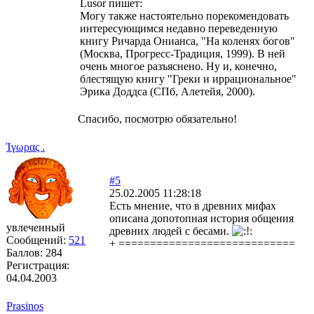
Lusor пишет:
Могу также настоятельно порекомендовать
интересующимся недавно переведенную
книгу Ричарда Онианса, "На коленях богов"
(Москва, Прогресс-Традиция, 1999). В ней
очень многое разъяснено. Ну и, конечно,
блестящую книгу "Греки и иррациональное"
Эрика Доддса (СПб, Алетейя, 2000).
Спасибо, посмотрю обязательно!
Ίγωρας .
#5
25.02.2005 11:28:18
Есть мнение, что в древних мифах
описана допотопная история общения
увлеченный
древних людей с бесами.
Сообщений:
521
+ ============================
Баллов:
284
Регистрация:
04.04.2003
Prasinos