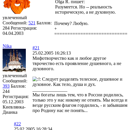
Olga R. пишет:
Разумеется. Но -- реальность
историческую, а не духовную.
увлеченный
Сообщений:
521
Баллов:
Почему? Любую.
284
Регистрация:
+
04.04.2003
============================
Nika
#21
25.02.2005 16:26:13
Мифотворчество как и любое другое
тврочество есть проявление душевного, а не
духовного.
увлеченный
Следует разделять телесное, душевное и
Сообщений:
духовное. Как тело, душа и дух.
393
Баллов:
_______________
244
Мы богаты лишь тем, что в России родились,
Регистрация:
только это у нас никому не отнять. Мы всегда и
05.12.2003
везде русским флагом гордились, - и забывшим
Киевлянка-
про Родину нас не понять...
Дианка
#22
25.02.2005 16:28:34