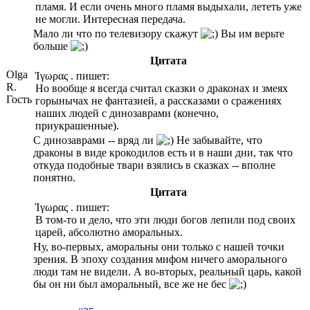
пламя. И если очень много пламя выдыхали, лететь уже
не могли. Интересная передача.
Мало ли что по телевизору скажут
Вы им верьте
больше
Цитата
Olga
Ίγωρας . пишет:
R.
Но вообще я всегда считал сказки о драконах и змеях
Гость
горынычах не фантазией, а рассказами о сражениях
наших людей с динозаврами (конечно,
приукрашенные).
С динозаврами -- вряд ли
Не забывайте, что
драконы в виде крокодилов есть и в наши дни, так что
откуда подобные твари взялись в сказках -- вполне
понятно.
Цитата
Ίγωρας . пишет:
В том-то и дело, что эти люди богов лепили под своих
царей, абсолютно аморальных.
Ну, во-первых, аморальны они только с нашей точки
зрения. В эпоху создания мифом ничего аморального
люди там не видели. А во-вторых, реальный царь, какой
бы он ни был аморальный, все же не бес