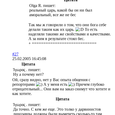
Olga R. пишет:
реальный царь, какой бы он ни был
аморальный, все же не бес
Так мы ж говорили о том, что они бога себе
делали таким как их царь.
То есть
наделяли такими же свойствами и качествами.
А за ним в результате стоял бес.
+ ============================
#27
25.02.2005 16:45:08
Цитата
Ίγωρας . пишет:
Ну а почему нет?
Ой, сразу видно, нет у Вас опыта общения с
репортерами
А у меня есть
Причем глубоко
отрицательный... Они вам на заказ снимут что хотите и
как хотите.
Цитата
Ίγωρας . пишет:
Да точно. С кем же еще. Это толко у дарвинистов
динозавры должны были вымереть сколько-то там