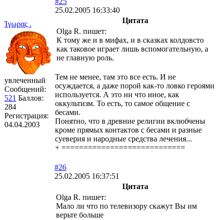
#25
25.02.2005 16:33:40
Цитата
Ίγωρας .
Olga R. пишет:
К тому же и в мифах, и в сказках колдовсто
как таковое играет лишь вспомогательную, а
не главную роль.
Тем не менее, там это все есть. И не
увлеченный
осуждается, а даже порой как-то ловко героями
Сообщений:
используется. А это ни что иное, как
521
Баллов:
оккультизм. То есть, то самое общение с
284
бесами.
Регистрация:
Понятно, что в древние религии вклюбчены
04.04.2003
кроме прямых контактов с бесами и разные
суеверия и народные средства лечения...
+ ============================
#26
25.02.2005 16:37:51
Цитата
Olga R. пишет:
Мало ли что по телевизору скажут Вы им
верьте больше