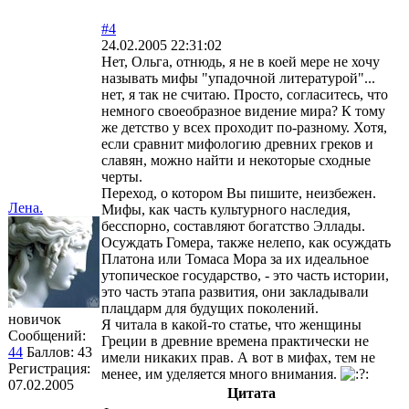
#4
24.02.2005 22:31:02
Нет, Ольга, отнюдь, я не в коей мере не хочу
называть мифы "упадочной литературой"...
нет, я так не считаю. Просто, согласитесь, что
немного своеобразное видение мира? К тому
же детство у всех проходит по-разному. Хотя,
если сравнит мифологию древних греков и
славян, можно найти и некоторые сходные
черты.
Переход, о котором Вы пишите, неизбежен.
Лена.
Мифы, как часть культурного наследия,
бесспорно, составляют богатство Эллады.
Осуждать Гомера, также нелепо, как осуждать
Платона или Томаса Мора за их идеальное
утопическое государство, - это часть истории,
это часть этапа развития, они закладывали
плацдарм для будущих поколений.
новичок
Я читала в какой-то статье, что женщины
Сообщений:
Греции в древние времена практически не
44
Баллов:
43
имели никаких прав. А вот в мифах, тем не
Регистрация:
менее, им уделяется много внимания.
07.02.2005
Цитата