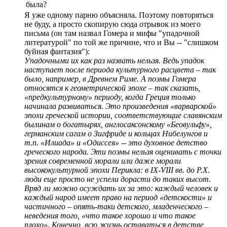
была?
Я уже одному парню объясняла. Поэтому повторяться
не буду, а просто скопирую сюда отрывок из моего
письма (он там назвал Гомера и мифы "упадочной
литературой" по той же причине, что и Вы -- "слишком
буйная фантазия"):
Упадочными их как раз назвать нельзя. Ведь упадок
наступает после периода культурного расцвета – так
было, например, в Древнем Риме. А поэмы Гомера
относятся к геометрической эпохе – так сказать,
«предкультурному» периоду, когда Греция только
начинала развиваться. Это произведения «варварской»
эпохи греческой истории, соответствующие славянским
былинам о богатырях, англосаксонскому «Беовульфу»,
германским сагам о Зигфриде и кольцах Нибелунгов и
т.п. «Илиада» и «Одиссея» -- это духовное детство
греческого народа. Эти поэмы нельзя оценивать с точки
зрения современной морали или даже морали
высококультурной эпохи Перикла: в IX-VIII вв. до Р.Х.
люди еще просто не успели дорасти до таких высот.
Вряд ли можно осуждать их за это: каждый человек и
каждый народ имеет право на период «детскости» и
частичного – опять-таки детского, младенческого –
неведения того, «что такое хорошо и что такое
плохо». Конечно, всю жизнь оставаться в детстве