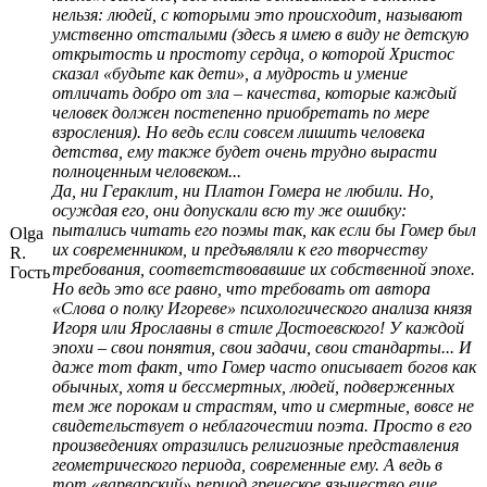
нельзя: людей, с которыми это происходит, называют
умственно отсталыми (здесь я имею в виду не детскую
открытость и простоту сердца, о которой Христос
сказал «будьте как дети», а мудрость и умение
отличать добро от зла – качества, которые каждый
человек должен постепенно приобретать по мере
взросления). Но ведь если совсем лишить человека
детства, ему также будет очень трудно вырасти
полноценным человеком...
Да, ни Гераклит, ни Платон Гомера не любили. Но,
осуждая его, они допускали всю ту же ошибку:
пытались читать его поэмы так, как если бы Гомер был
Olga
их современником, и предъявляли к его творчеству
R.
требования, соответствовавшие их собственной эпохе.
Гость
Но ведь это все равно, что требовать от автора
«Слова о полку Игореве» психологического анализа князя
Игоря или Ярославны в стиле Достоевского! У каждой
эпохи – свои понятия, свои задачи, свои стандарты... И
даже тот факт, что Гомер часто описывает богов как
обычных, хотя и бессмертных, людей, подверженных
тем же порокам и страстям, что и смертные, вовсе не
свидетельствует о неблагочестии поэта. Просто в его
произведениях отразились религиозные представления
геометрического периода, современные ему. А ведь в
тот «варварский» период греческое язычество еще