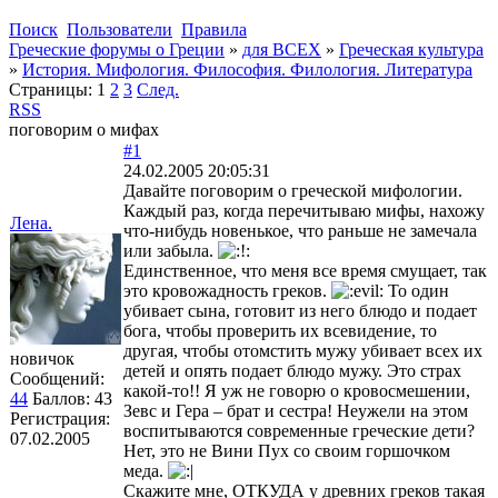
Поиск
Пользователи
Правила
Греческие форумы о Греции
»
для ВСЕХ
»
Греческая культура
»
История. Мифология. Философия. Филология. Литература
Страницы:
1
2
3
След.
RSS
поговорим о мифах
#1
24.02.2005 20:05:31
Давайте поговорим о греческой мифологии.
Каждый раз, когда перечитываю мифы, нахожу
Лена.
что-нибудь новенькое, что раньше не замечала
или забыла.
Единственное, что меня все время смущает, так
это кровожадность греков.
То один
убивает сына, готовит из него блюдо и подает
бога, чтобы проверить их всевидение, то
другая, чтобы отомстить мужу убивает всех их
новичок
детей и опять подает блюдо мужу. Это страх
Сообщений:
какой-то!! Я уж не говорю о кровосмешении,
44
Баллов:
43
Зевс и Гера – брат и сестра! Неужели на этом
Регистрация:
воспитываются современные греческие дети?
07.02.2005
Нет, это не Вини Пух со своим горшочком
меда.
Скажите мне, ОТКУДА у древних греков такая