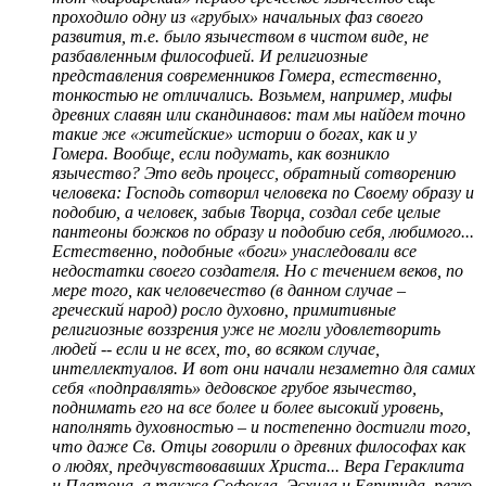
проходило одну из «грубых» начальных фаз своего
развития, т.е. было язычеством в чистом виде, не
разбавленным философией. И религиозные
представления современников Гомера, естественно,
тонкостью не отличались. Возьмем, например, мифы
древних славян или скандинавов: там мы найдем точно
такие же «житейские» истории о богах, как и у
Гомера. Вообще, если подумать, как возникло
язычество? Это ведь процесс, обратный сотворению
человека: Господь сотворил человека по Своему образу и
подобию, а человек, забыв Творца, создал себе целые
пантеоны божков по образу и подобию себя, любимого...
Естественно, подобные «боги» унаследовали все
недостатки своего создателя. Но с течением веков, по
мере того, как человечество (в данном случае –
греческий народ) росло духовно, примитивные
религиозные воззрения уже не могли удовлетворить
людей -- если и не всех, то, во всяком случае,
интеллектуалов. И вот они начали незаметно для самих
себя «подправлять» дедовское грубое язычество,
поднимать его на все более и более высокий уровень,
наполнять духовностью – и постепенно достигли того,
что даже Св. Отцы говорили о древних философах как
о людях, предчувствовавших Христа... Вера Гераклита
и Платона, а также Софокла, Эсхила и Еврипида, резко