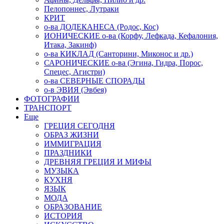
Пелопоннес, Лутраки
КРИТ
о-ва ДОДЕКАНЕСА (Родос, Кос)
ИОНИЧЕСКИЕ о-ва (Корфу, Лефкада, Кефалония,
Итака, Закинф)
о-ва КИКЛАД (Санторини, Миконос и др.)
САРОНИЧЕСКИЕ о-ва (Эгина, Гидра, Порос,
Спецес, Агистри)
о-ва СЕВЕРНЫЕ СПОРАДЫ
о-в ЭВИЯ (Эвбея)
ФОТОГРАФИИ
ТРАНСПОРТ
Еще
ГРЕЦИЯ СЕГОДНЯ
ОБРАЗ ЖИЗНИ
ИММИГРАЦИЯ
ПРАЗДНИКИ
ДРЕВНЯЯ ГРЕЦИЯ И МИФЫ
МУЗЫКА
КУХНЯ
ЯЗЫК
МОДА
ОБРАЗОВАНИЕ
ИСТОРИЯ