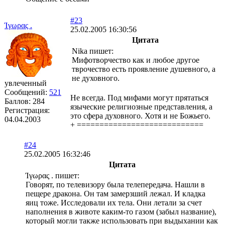
#23
Ίγωρας .
25.02.2005 16:30:56
Цитата
Nika пишет:
Мифотворчество как и любое другое
тврочество есть проявление душевного, а
не духовного.
увлеченный
Сообщений:
521
Не всегда. Под мифами могут прятаться
Баллов:
284
языческие религиозные представления, а
Регистрация:
это сфера духовного. Хотя и не Божьего.
04.04.2003
+ ============================
#24
25.02.2005 16:32:46
Цитата
Ίγωρας . пишет:
Говорят, по телевизору была телепередача. Нашли в
пещере дракона. Он там замерзший лежал. И кладка
яиц тоже. Исследовали их тела. Они летали за счет
наполнения в животе каким-то газом (забыл название),
который могли также использовать при выдыхании как