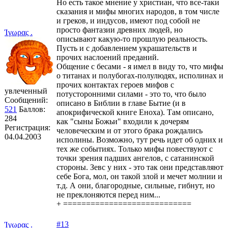
Но есть такое мнение у христиан, что все-таки
сказания и мифы многих народов, в том числе
и греков, и индусов, имеют под собой не
просто фантазии древних людей, но
Ίγωρας .
описывают какую-то прошлую реальность.
Пусть и с добавлением украшательств и
прочих наслоений преданий.
Общение с бесами - я имел в виду то, что мифы
о титанах и полубогах-полулюдях, исполинах и
прочих контактах героев мифов с
увлеченный
потусторонними силами - это то, что было
Сообщений:
описано в Библии в главе Бытие (и в
521
Баллов:
апокрифической книге Еноха). Там описано,
284
как "сыны Божьи" входили к дочерям
Регистрация:
человеческим и от этого брака рождались
04.04.2003
исполины. Возможно, тут речь идет об одних и
тех же событиях. Только мифы повествуют с
точки зрения падших ангелов, с сатанинской
стороны. Зевс у них - это так они представляют
себе Бога, мол, он такой злой и мечет молнии и
т.д. А они, благородные, сильные, гибнут, но
не преклоняются перед ним...
+ ============================
#13
Ίγωρας .