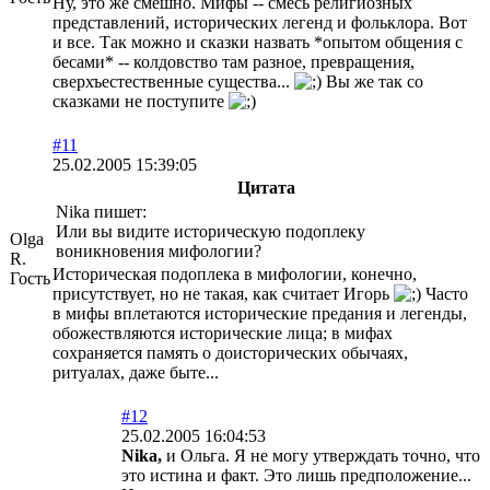
Ну, это же смешно. Мифы -- смесь религиозных
представлений, исторических легенд и фольклора. Вот
и все. Так можно и сказки назвать *опытом общения с
бесами* -- колдовство там разное, превращения,
сверхъестественные существа...
Вы же так со
сказками не поступите
#11
25.02.2005 15:39:05
Цитата
Nika пишет:
Или вы видите историческую подоплеку
Olga
воникновения мифологии?
R.
Историческая подоплека в мифологии, конечно,
Гость
присутствует, но не такая, как считает Игорь
Часто
в мифы вплетаются исторические предания и легенды,
обожествляются исторические лица; в мифах
сохраняется память о доисторических обычаях,
ритуалах, даже быте...
#12
25.02.2005 16:04:53
Nika,
и Ольга. Я не могу утверждать точно, что
это истина и факт. Это лишь предположение...