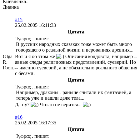
Киевлянка-
Дианка
#15
25.02.2005 16:11:33
Цитата
Ίγωρας . пишет:
В русских народных сказаках тоже может быть много
говорящего о реальной жизни и верованиях древних...
Olga
Вот и я об этом же
Описания колдовста, например --
R.
явные следы религиозных представлений, суеверий. Но
Гость
-- именно суеверий, а не обязательно реального общения
с бесами.
Цитата
Ίγωρας . пишет:
Например, драконы - раньше считали их фантазией, а
теперь уже и нашли даже тела...
Да ну?
Что-то не верится...
#16
25.02.2005 16:17:35
Цитата
Ίγωρας . пишет: