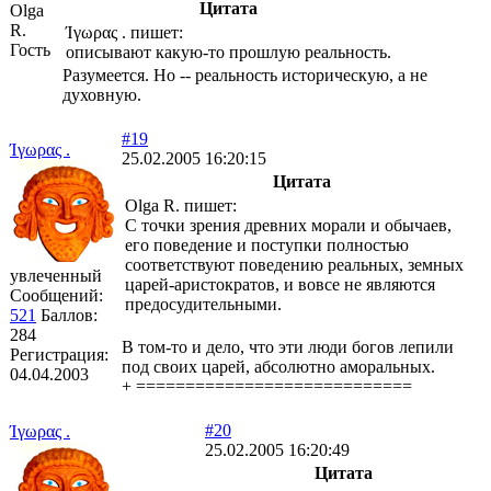
Цитата
Olga
R.
Ίγωρας . пишет:
Гость
описывают какую-то прошлую реальность.
Разумеется. Но -- реальность историческую, а не
духовную.
#19
Ίγωρας .
25.02.2005 16:20:15
Цитата
Olga R. пишет:
С точки зрения древних морали и обычаев,
его поведение и поступки полностью
соответствуют поведению реальных, земных
увлеченный
царей-аристократов, и вовсе не являются
Сообщений:
предосудительными.
521
Баллов:
284
В том-то и дело, что эти люди богов лепили
Регистрация:
под своих царей, абсолютно аморальных.
04.04.2003
+ ============================
#20
Ίγωρας .
25.02.2005 16:20:49
Цитата