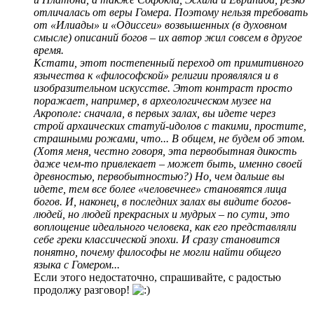
отличалась от веры Гомера. Поэтому нельзя требовать
от «Илиады» и «Одиссеи» возвышенных (в духовном
смысле) описаний богов – их автор жил совсем в другое
время.
Кстати, этот постепенный переход от примитивного
язычества к «философской» религии проявлялся и в
изобразительном искусстве. Этот контраст просто
поражает, например, в археологическом музее на
Акрополе: сначала, в первых залах, вы идете через
строй архаических статуй-идолов с такими, простите,
страшными рожами, что... В общем, не будем об этом.
(Хотя меня, честно говоря, эта первобытная дикость
даже чем-то привлекает – может быть, именно своей
древностью, первобытностью?) Но, чем дальше вы
идете, тем все более «человечнее» становятся лица
богов. И, наконец, в последних залах вы видите богов-
людей, но людей прекрасных и мудрых – по сути, это
воплощение идеального человека, как его представляли
себе греки классической эпохи. И сразу становится
понятно, почему философы не могли найти общего
языка с Гомером...
Если этого недостаточно, спрашивайте, с радостью
продолжу разговор!