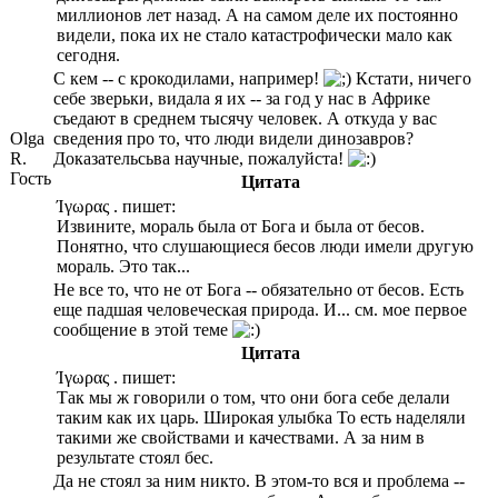
миллионов лет назад. А на самом деле их постоянно
видели, пока их не стало катастрофически мало как
сегодня.
С кем -- с крокодилами, например!
Кстати, ничего
себе зверьки, видала я их -- за год у нас в Африке
съедают в среднем тысячу человек. А откуда у вас
Olga
сведения про то, что люди видели динозавров?
R.
Доказательсьва научные, пожалуйста!
Гость
Цитата
Ίγωρας . пишет:
Извините, мораль была от Бога и была от бесов.
Понятно, что слушающиеся бесов люди имели другую
мораль. Это так...
Не все то, что не от Бога -- обязательно от бесов. Есть
еще падшая человеческая природа. И... см. мое первое
сообщение в этой теме
Цитата
Ίγωρας . пишет:
Так мы ж говорили о том, что они бога себе делали
таким как их царь. Широкая улыбка То есть наделяли
такими же свойствами и качествами. А за ним в
результате стоял бес.
Да не стоял за ним никто. В этом-то вся и проблема --