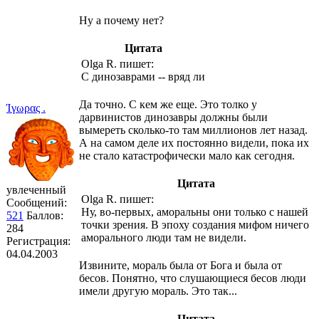
Ну а почему нет?
Цитата
Olga R. пишет:
С динозаврами -- вряд ли
Да точно. С кем же еще. Это толко у
Ίγωρας .
дарвинистов динозавры должны были
вымереть сколько-то там миллионов лет назад.
А на самом деле их постоянно видели, пока их
не стало катастрофически мало как сегодня.
Цитата
увлеченный
Olga R. пишет:
Сообщений:
Ну, во-первых, аморальны они только с нашей
521
Баллов:
точки зрения. В эпоху создания мифом ничего
284
аморального люди там не видели.
Регистрация:
04.04.2003
Извините, мораль была от Бога и была от
бесов. Понятно, что слушающиеся бесов люди
имели другую мораль. Это так...
Цитата