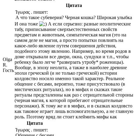
Цитата
Ίγωρας . пишет:
А что такое су6еверия? Черная кошка? Широкая улыбка
И она тоже
А если серьезно: разные неолитические
табу, приписывание сверхъестественных свойств
предметам и животным, симпатическая магия (это на
самом деле не магия, а просто попытки повлиять на
какое-либо явление путем совершения действия,
подобного этому явлению. Например, во время родов в
доме открывали все двери, окна, сундуки и т.п., чтобы
Olga
ребенку было легче *разверзать утробу* роженицы).
R.
Вообще, в эпоху неолита, а также в наиболее древние
Гость
эпохи греческой (и не только греческой) истории
колдовство носило именно такой характер. Реальное
общение с бесами, вероятно, тоже присутствовало (в
мистических ритуалах), но в мифах и сказках такие
ритуалы предсталенны как раз с отрицательной стороны
(черная магия, к которой прибегают отрицательные
персонажи). К тому же и в мифах, и в сказках колдовсто
как таковое играет лишь вспомогательную, а не главную
роль. Поэтому вряд ли стоит клеймить мифы как
Цитата
Ίγωρας . пишет:
Общение с бесами