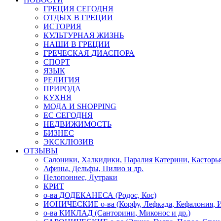
ГРЕЦИЯ СЕГОДНЯ
ОТДЫХ В ГРЕЦИИ
ИСТОРИЯ
КУЛЬТУРНАЯ ЖИЗНЬ
НАШИ В ГРЕЦИИ
ГРЕЧЕСКАЯ ДИАСПОРА
СПОРТ
ЯЗЫК
РЕЛИГИЯ
ПРИРОДА
КУХНЯ
МОДА И SHOPPING
ЕС СЕГОДНЯ
НЕДВИЖИМОСТЬ
БИЗНЕС
ЭКСКЛЮЗИВ
ОТЗЫВЫ
Салоники, Халкидики, Паралия Катерини, Касторь
Афины, Дельфы, Пилио и др.
Пелопоннес, Лутраки
КРИТ
о-ва ДОДЕКАНЕСА (Родос, Кос)
ИОНИЧЕСКИЕ о-ва (Корфу, Лефкада, Кефалония, И
о-ва КИКЛАД (Санторини, Миконос и др.)