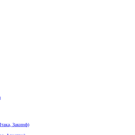
я
така, Закинф)