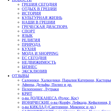
ГРЕЦИЯ СЕГОДНЯ
ОТДЫХ В ГРЕЦИИ
ИСТОРИЯ
КУЛЬТУРНАЯ ЖИЗНЬ
НАШИ В ГРЕЦИИ
ГРЕЧЕСКАЯ ДИАСПОРА
СПОРТ
ЯЗЫК
РЕЛИГИЯ
ПРИРОДА
КУХНЯ
МОДА И SHOPPING
ЕС СЕГОДНЯ
НЕДВИЖИМОСТЬ
БИЗНЕС
ЭКСКЛЮЗИВ
ОТЗЫВЫ
Салоники, Халкидики, Паралия Катерини, Касторь
Афины, Дельфы, Пилио и др.
Пелопоннес, Лутраки
КРИТ
о-ва ДОДЕКАНЕСА (Родос, Кос)
ИОНИЧЕСКИЕ о-ва (Корфу, Лефкада, Кефалония, И
о-ва КИКЛАД (Санторини, Миконос и др.)