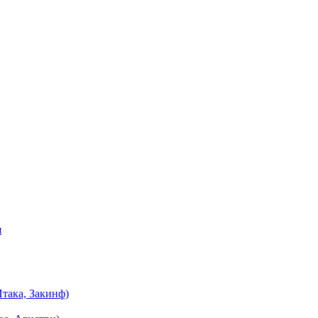
я
така, Закинф)