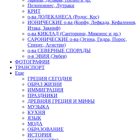
Пелопоннес, Лутраки
КРИТ
о-ва ДОДЕКАНЕСА (Родос, Кос)
ИОНИЧЕСКИЕ о-ва (Корфу, Лефкада, Кефалония,
Итака, Закинф)
о-ва КИКЛАД (Санторини, Миконос и др.)
САРОНИЧЕСКИЕ о-ва (Эгина, Гидра, Порос,
Спецес, Агистри)
о-ва СЕВЕРНЫЕ СПОРАДЫ
о-в ЭВИЯ (Эвбея)
ФОТОГРАФИИ
ТРАНСПОРТ
Еще
ГРЕЦИЯ СЕГОДНЯ
ОБРАЗ ЖИЗНИ
ИММИГРАЦИЯ
ПРАЗДНИКИ
ДРЕВНЯЯ ГРЕЦИЯ И МИФЫ
МУЗЫКА
КУХНЯ
ЯЗЫК
МОДА
ОБРАЗОВАНИЕ
ИСТОРИЯ