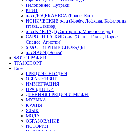
Пелопоннес, Лутраки
КРИТ
о-ва ДОДЕКАНЕСА (Родос, Кос)
ИОНИЧЕСКИЕ о-ва (Корфу, Лефкада, Кефалония,
Итака, Закинф)
о-ва КИКЛАД (Санторини, Миконос и др.)
САРОНИЧЕСКИЕ о-ва (Эгина, Гидра, Порос,
Спецес, Агистри)
о-ва СЕВЕРНЫЕ СПОРАДЫ
о-в ЭВИЯ (Эвбея)
ФОТОГРАФИИ
ТРАНСПОРТ
Еще
ГРЕЦИЯ СЕГОДНЯ
ОБРАЗ ЖИЗНИ
ИММИГРАЦИЯ
ПРАЗДНИКИ
ДРЕВНЯЯ ГРЕЦИЯ И МИФЫ
МУЗЫКА
КУХНЯ
ЯЗЫК
МОДА
ОБРАЗОВАНИЕ
ИСТОРИЯ