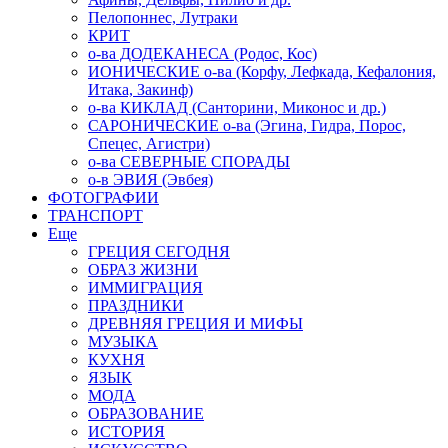
Пелопоннес, Лутраки
КРИТ
о-ва ДОДЕКАНЕСА (Родос, Кос)
ИОНИЧЕСКИЕ о-ва (Корфу, Лефкада, Кефалония,
Итака, Закинф)
о-ва КИКЛАД (Санторини, Миконос и др.)
САРОНИЧЕСКИЕ о-ва (Эгина, Гидра, Порос,
Спецес, Агистри)
о-ва СЕВЕРНЫЕ СПОРАДЫ
о-в ЭВИЯ (Эвбея)
ФОТОГРАФИИ
ТРАНСПОРТ
Еще
ГРЕЦИЯ СЕГОДНЯ
ОБРАЗ ЖИЗНИ
ИММИГРАЦИЯ
ПРАЗДНИКИ
ДРЕВНЯЯ ГРЕЦИЯ И МИФЫ
МУЗЫКА
КУХНЯ
ЯЗЫК
МОДА
ОБРАЗОВАНИЕ
ИСТОРИЯ