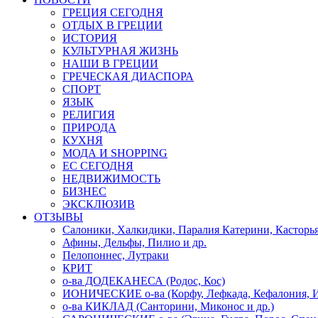
ГРЕЦИЯ СЕГОДНЯ
ОТДЫХ В ГРЕЦИИ
ИСТОРИЯ
КУЛЬТУРНАЯ ЖИЗНЬ
НАШИ В ГРЕЦИИ
ГРЕЧЕСКАЯ ДИАСПОРА
СПОРТ
ЯЗЫК
РЕЛИГИЯ
ПРИРОДА
КУХНЯ
МОДА И SHOPPING
ЕС СЕГОДНЯ
НЕДВИЖИМОСТЬ
БИЗНЕС
ЭКСКЛЮЗИВ
ОТЗЫВЫ
Салоники, Халкидики, Паралия Катерини, Касторь
Афины, Дельфы, Пилио и др.
Пелопоннес, Лутраки
КРИТ
о-ва ДОДЕКАНЕСА (Родос, Кос)
ИОНИЧЕСКИЕ о-ва (Корфу, Лефкада, Кефалония, И
о-ва КИКЛАД (Санторини, Миконос и др.)