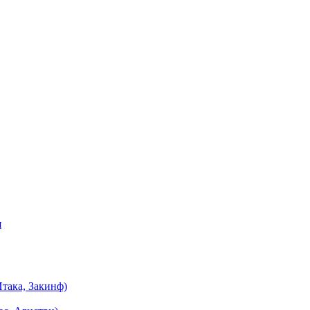
я
така, Закинф)