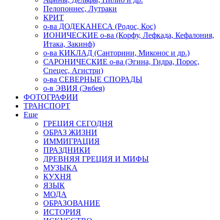
Пелопоннес, Лутраки
КРИТ
о-ва ДОДЕКАНЕСА (Родос, Кос)
ИОНИЧЕСКИЕ о-ва (Корфу, Лефкада, Кефалония,
Итака, Закинф)
о-ва КИКЛАД (Санторини, Миконос и др.)
САРОНИЧЕСКИЕ о-ва (Эгина, Гидра, Порос,
Спецес, Агистри)
о-ва СЕВЕРНЫЕ СПОРАДЫ
о-в ЭВИЯ (Эвбея)
ФОТОГРАФИИ
ТРАНСПОРТ
Еще
ГРЕЦИЯ СЕГОДНЯ
ОБРАЗ ЖИЗНИ
ИММИГРАЦИЯ
ПРАЗДНИКИ
ДРЕВНЯЯ ГРЕЦИЯ И МИФЫ
МУЗЫКА
КУХНЯ
ЯЗЫК
МОДА
ОБРАЗОВАНИЕ
ИСТОРИЯ