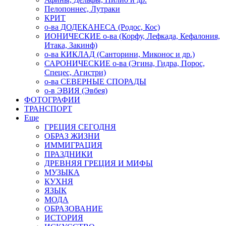
Пелопоннес, Лутраки
КРИТ
о-ва ДОДЕКАНЕСА (Родос, Кос)
ИОНИЧЕСКИЕ о-ва (Корфу, Лефкада, Кефалония,
Итака, Закинф)
о-ва КИКЛАД (Санторини, Миконос и др.)
САРОНИЧЕСКИЕ о-ва (Эгина, Гидра, Порос,
Спецес, Агистри)
о-ва СЕВЕРНЫЕ СПОРАДЫ
о-в ЭВИЯ (Эвбея)
ФОТОГРАФИИ
ТРАНСПОРТ
Еще
ГРЕЦИЯ СЕГОДНЯ
ОБРАЗ ЖИЗНИ
ИММИГРАЦИЯ
ПРАЗДНИКИ
ДРЕВНЯЯ ГРЕЦИЯ И МИФЫ
МУЗЫКА
КУХНЯ
ЯЗЫК
МОДА
ОБРАЗОВАНИЕ
ИСТОРИЯ