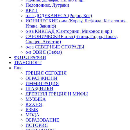
Пелопоннес, Лутраки
КРИТ
о-ва ДОДЕКАНЕСА (Родос, Кос)
ИОНИЧЕСКИЕ о-ва (Корфу, Лефкада, Кефалония,
Итака, Закинф)
о-ва КИКЛАД (Санторини, Миконос и др.)
САРОНИЧЕСКИЕ о-ва (Эгина, Гидра, Порос,
Спецес, Агистри)
о-ва СЕВЕРНЫЕ СПОРАДЫ
о-в ЭВИЯ (Эвбея)
ФОТОГРАФИИ
ТРАНСПОРТ
Еще
ГРЕЦИЯ СЕГОДНЯ
ОБРАЗ ЖИЗНИ
ИММИГРАЦИЯ
ПРАЗДНИКИ
ДРЕВНЯЯ ГРЕЦИЯ И МИФЫ
МУЗЫКА
КУХНЯ
ЯЗЫК
МОДА
ОБРАЗОВАНИЕ
ИСТОРИЯ