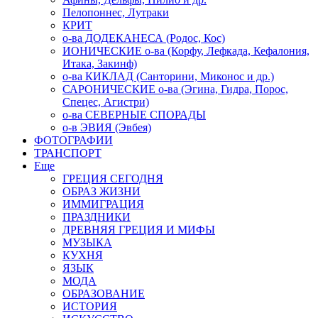
Пелопоннес, Лутраки
КРИТ
о-ва ДОДЕКАНЕСА (Родос, Кос)
ИОНИЧЕСКИЕ о-ва (Корфу, Лефкада, Кефалония,
Итака, Закинф)
о-ва КИКЛАД (Санторини, Миконос и др.)
САРОНИЧЕСКИЕ о-ва (Эгина, Гидра, Порос,
Спецес, Агистри)
о-ва СЕВЕРНЫЕ СПОРАДЫ
о-в ЭВИЯ (Эвбея)
ФОТОГРАФИИ
ТРАНСПОРТ
Еще
ГРЕЦИЯ СЕГОДНЯ
ОБРАЗ ЖИЗНИ
ИММИГРАЦИЯ
ПРАЗДНИКИ
ДРЕВНЯЯ ГРЕЦИЯ И МИФЫ
МУЗЫКА
КУХНЯ
ЯЗЫК
МОДА
ОБРАЗОВАНИЕ
ИСТОРИЯ