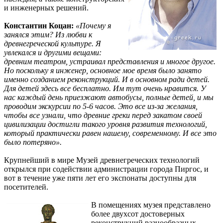
и инженерных решений.
Константин Коцан:
«Почему я
занялся этим? Из любви к
древнегреческой культуре. Я
увлекался и другими вещами:
древним театром, устраивал представления и многое другое.
Но поскольку я инженер, основное мое время было занято
именно созданием реконструкций. И в основном ради детей.
Для детей здесь все бесплатно. Им тут очень нравится. У
нас каждый день приезжают автобусы, полные детей, и мы
проводим экскурсии по 5-6 часов. Это все из-за желания,
чтобы все узнали, что древние греки перед закатом своей
цивилизации достигли такого уровня развития технологий,
который практически равен нашему, современному. И все это
было потеряно».
Крупнейший в мире Музей древнегреческих технологий
открылся при содействии администрации города Пиргос, и
вот в течение уже пяти лет его экспонаты доступны для
посетителей.
В помещениях музея представлено
более двухсот достоверных
реконструкций разнообразных