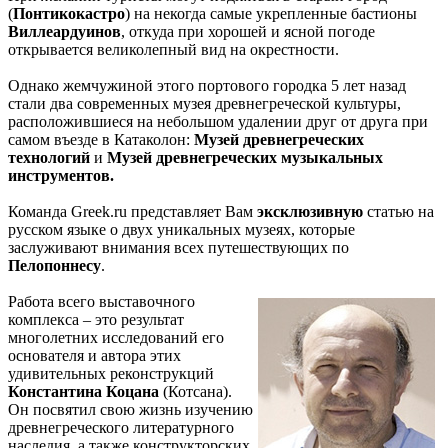
(
Понтикокастро
) на некогда самые укрепленные бастионы
Виллеардуинов
, откуда при хорошей и ясной погоде
открывается великолепный вид на окрестности.
Однако жемчужиной этого портового городка 5 лет назад
стали два современных музея древнегреческой культуры,
расположившиеся на небольшом удалении друг от друга при
самом въезде в Катаколон:
Музей древнегреческих
технологий
и
Музей древнегреческих музыкальных
инструментов.
Команда Greek.ru представляет Вам
эксклюзивную
статью на
русском языке о двух уникальных музеях, которые
заслуживают внимания всех путешествующих по
Пелопоннесу
.
Работа всего выставочного
комплекса – это результат
многолетних исследований его
основателя и автора этих
удивительных реконструкций
Константина Коцана
(Котсана).
Он посвятил свою жизнь изучению
древнегреческого литературного
наследия, а также конструкторских