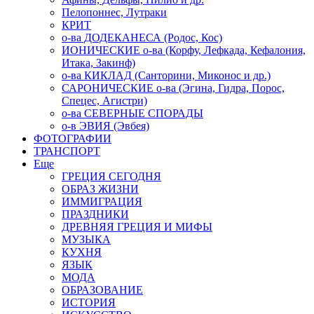
Пелопоннес, Лутраки
КРИТ
о-ва ДОДЕКАНЕСА (Родос, Кос)
ИОНИЧЕСКИЕ о-ва (Корфу, Лефкада, Кефалония,
Итака, Закинф)
о-ва КИКЛАД (Санторини, Миконос и др.)
САРОНИЧЕСКИЕ о-ва (Эгина, Гидра, Порос,
Спецес, Агистри)
о-ва СЕВЕРНЫЕ СПОРАДЫ
о-в ЭВИЯ (Эвбея)
ФОТОГРАФИИ
ТРАНСПОРТ
Еще
ГРЕЦИЯ СЕГОДНЯ
ОБРАЗ ЖИЗНИ
ИММИГРАЦИЯ
ПРАЗДНИКИ
ДРЕВНЯЯ ГРЕЦИЯ И МИФЫ
МУЗЫКА
КУХНЯ
ЯЗЫК
МОДА
ОБРАЗОВАНИЕ
ИСТОРИЯ