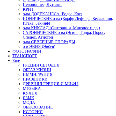
Пелопоннес, Лутраки
КРИТ
о-ва ДОДЕКАНЕСА (Родос, Кос)
ИОНИЧЕСКИЕ о-ва (Корфу, Лефкада, Кефалония,
Итака, Закинф)
о-ва КИКЛАД (Санторини, Миконос и др.)
САРОНИЧЕСКИЕ о-ва (Эгина, Гидра, Порос,
Спецес, Агистри)
о-ва СЕВЕРНЫЕ СПОРАДЫ
о-в ЭВИЯ (Эвбея)
ФОТОГРАФИИ
ТРАНСПОРТ
Еще
ГРЕЦИЯ СЕГОДНЯ
ОБРАЗ ЖИЗНИ
ИММИГРАЦИЯ
ПРАЗДНИКИ
ДРЕВНЯЯ ГРЕЦИЯ И МИФЫ
МУЗЫКА
КУХНЯ
ЯЗЫК
МОДА
ОБРАЗОВАНИЕ
ИСТОРИЯ