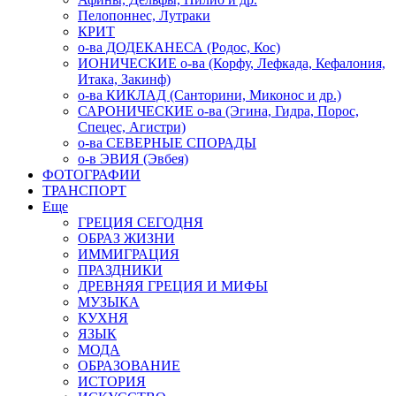
Пелопоннес, Лутраки
КРИТ
о-ва ДОДЕКАНЕСА (Родос, Кос)
ИОНИЧЕСКИЕ о-ва (Корфу, Лефкада, Кефалония,
Итака, Закинф)
о-ва КИКЛАД (Санторини, Миконос и др.)
САРОНИЧЕСКИЕ о-ва (Эгина, Гидра, Порос,
Спецес, Агистри)
о-ва СЕВЕРНЫЕ СПОРАДЫ
о-в ЭВИЯ (Эвбея)
ФОТОГРАФИИ
ТРАНСПОРТ
Еще
ГРЕЦИЯ СЕГОДНЯ
ОБРАЗ ЖИЗНИ
ИММИГРАЦИЯ
ПРАЗДНИКИ
ДРЕВНЯЯ ГРЕЦИЯ И МИФЫ
МУЗЫКА
КУХНЯ
ЯЗЫК
МОДА
ОБРАЗОВАНИЕ
ИСТОРИЯ