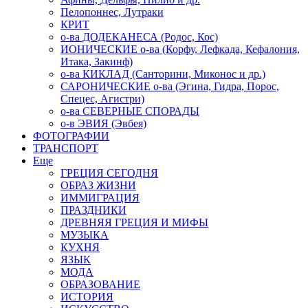
Пелопоннес, Лутраки
КРИТ
о-ва ДОДЕКАНЕСА (Родос, Кос)
ИОНИЧЕСКИЕ о-ва (Корфу, Лефкада, Кефалония,
Итака, Закинф)
о-ва КИКЛАД (Санторини, Миконос и др.)
САРОНИЧЕСКИЕ о-ва (Эгина, Гидра, Порос,
Спецес, Агистри)
о-ва СЕВЕРНЫЕ СПОРАДЫ
о-в ЭВИЯ (Эвбея)
ФОТОГРАФИИ
ТРАНСПОРТ
Еще
ГРЕЦИЯ СЕГОДНЯ
ОБРАЗ ЖИЗНИ
ИММИГРАЦИЯ
ПРАЗДНИКИ
ДРЕВНЯЯ ГРЕЦИЯ И МИФЫ
МУЗЫКА
КУХНЯ
ЯЗЫК
МОДА
ОБРАЗОВАНИЕ
ИСТОРИЯ