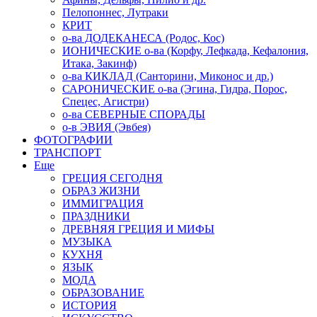
Пелопоннес, Лутраки
КРИТ
о-ва ДОДЕКАНЕСА (Родос, Кос)
ИОНИЧЕСКИЕ о-ва (Корфу, Лефкада, Кефалония,
Итака, Закинф)
о-ва КИКЛАД (Санторини, Миконос и др.)
САРОНИЧЕСКИЕ о-ва (Эгина, Гидра, Порос,
Спецес, Агистри)
о-ва СЕВЕРНЫЕ СПОРАДЫ
о-в ЭВИЯ (Эвбея)
ФОТОГРАФИИ
ТРАНСПОРТ
Еще
ГРЕЦИЯ СЕГОДНЯ
ОБРАЗ ЖИЗНИ
ИММИГРАЦИЯ
ПРАЗДНИКИ
ДРЕВНЯЯ ГРЕЦИЯ И МИФЫ
МУЗЫКА
КУХНЯ
ЯЗЫК
МОДА
ОБРАЗОВАНИЕ
ИСТОРИЯ