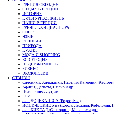
ГРЕЦИЯ СЕГОДНЯ
ОТДЫХ В ГРЕЦИИ
ИСТОРИЯ
КУЛЬТУРНАЯ ЖИЗНЬ
НАШИ В ГРЕЦИИ
ГРЕЧЕСКАЯ ДИАСПОРА
СПОРТ
ЯЗЫК
РЕЛИГИЯ
ПРИРОДА
КУХНЯ
МОДА И SHOPPING
ЕС СЕГОДНЯ
НЕДВИЖИМОСТЬ
БИЗНЕС
ЭКСКЛЮЗИВ
ОТЗЫВЫ
Салоники, Халкидики, Паралия Катерини, Касторь
Афины, Дельфы, Пилио и др.
Пелопоннес, Лутраки
КРИТ
о-ва ДОДЕКАНЕСА (Родос, Кос)
ИОНИЧЕСКИЕ о-ва (Корфу, Лефкада, Кефалония, И
о-ва КИКЛАД (Санторини, Миконос и др.)