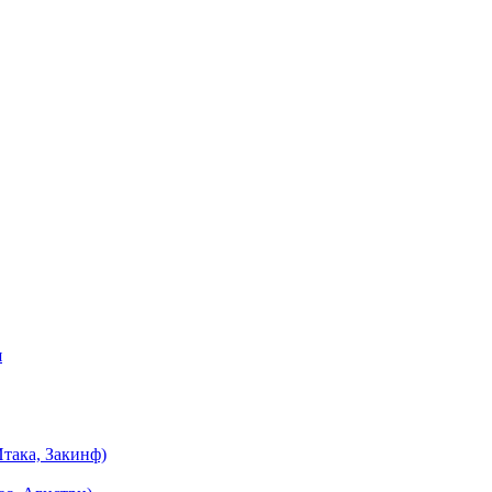
я
така, Закинф)