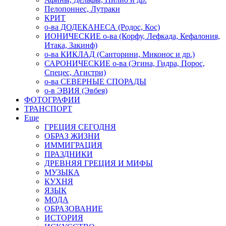
Пелопоннес, Лутраки
КРИТ
о-ва ДОДЕКАНЕСА (Родос, Кос)
ИОНИЧЕСКИЕ о-ва (Корфу, Лефкада, Кефалония,
Итака, Закинф)
о-ва КИКЛАД (Санторини, Миконос и др.)
САРОНИЧЕСКИЕ о-ва (Эгина, Гидра, Порос,
Спецес, Агистри)
о-ва СЕВЕРНЫЕ СПОРАДЫ
о-в ЭВИЯ (Эвбея)
ФОТОГРАФИИ
ТРАНСПОРТ
Еще
ГРЕЦИЯ СЕГОДНЯ
ОБРАЗ ЖИЗНИ
ИММИГРАЦИЯ
ПРАЗДНИКИ
ДРЕВНЯЯ ГРЕЦИЯ И МИФЫ
МУЗЫКА
КУХНЯ
ЯЗЫК
МОДА
ОБРАЗОВАНИЕ
ИСТОРИЯ