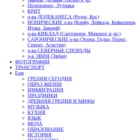
Пелопоннес, Лутраки
КРИТ
о-ва ДОДЕКАНЕСА (Родос, Кос)
ИОНИЧЕСКИЕ о-ва (Корфу, Лефкада, Кефалония,
Итака, Закинф)
о-ва КИКЛАД (Санторини, Миконос и др.)
САРОНИЧЕСКИЕ о-ва (Эгина, Гидра, Порос,
Спецес, Агистри)
о-ва СЕВЕРНЫЕ СПОРАДЫ
о-в ЭВИЯ (Эвбея)
ФОТОГРАФИИ
ТРАНСПОРТ
Еще
ГРЕЦИЯ СЕГОДНЯ
ОБРАЗ ЖИЗНИ
ИММИГРАЦИЯ
ПРАЗДНИКИ
ДРЕВНЯЯ ГРЕЦИЯ И МИФЫ
МУЗЫКА
КУХНЯ
ЯЗЫК
МОДА
ОБРАЗОВАНИЕ
ИСТОРИЯ