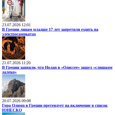
23.07.2026 12:01
В Греции лицам младше 17 лет запретили ездить на
электросамокатах
21.07.2026 11:20
В Греции заявили, что Нолан в «Одиссее» зашел «слишком
далеко»
20.07.2026 09:08
Гора Олимп в Греции претендует на включение в список
ЮНЕСКО