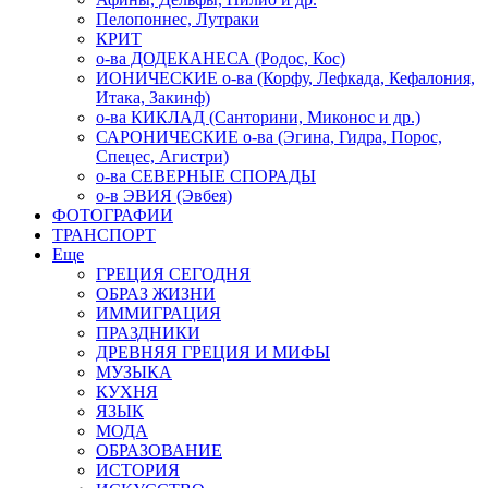
Пелопоннес, Лутраки
КРИТ
о-ва ДОДЕКАНЕСА (Родос, Кос)
ИОНИЧЕСКИЕ о-ва (Корфу, Лефкада, Кефалония,
Итака, Закинф)
о-ва КИКЛАД (Санторини, Миконос и др.)
САРОНИЧЕСКИЕ о-ва (Эгина, Гидра, Порос,
Спецес, Агистри)
о-ва СЕВЕРНЫЕ СПОРАДЫ
о-в ЭВИЯ (Эвбея)
ФОТОГРАФИИ
ТРАНСПОРТ
Еще
ГРЕЦИЯ СЕГОДНЯ
ОБРАЗ ЖИЗНИ
ИММИГРАЦИЯ
ПРАЗДНИКИ
ДРЕВНЯЯ ГРЕЦИЯ И МИФЫ
МУЗЫКА
КУХНЯ
ЯЗЫК
МОДА
ОБРАЗОВАНИЕ
ИСТОРИЯ