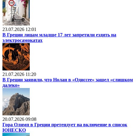
23.07.2026 12:01
В Греции лицам младше 17 лет запретили ездить на
электросамокатах
21.07.2026 11:20
В Греции заявили, что Нолан в «Одиссее» зашел «слишком
далеко»
20.07.2026 09:08
Гора Олимп в Греции претендует на включение в список
ЮНЕСКО