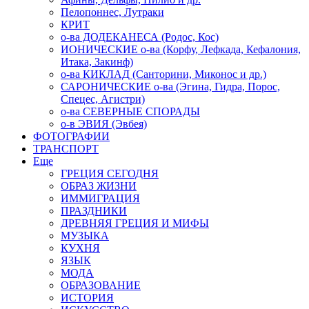
Пелопоннес, Лутраки
КРИТ
о-ва ДОДЕКАНЕСА (Родос, Кос)
ИОНИЧЕСКИЕ о-ва (Корфу, Лефкада, Кефалония,
Итака, Закинф)
о-ва КИКЛАД (Санторини, Миконос и др.)
САРОНИЧЕСКИЕ о-ва (Эгина, Гидра, Порос,
Спецес, Агистри)
о-ва СЕВЕРНЫЕ СПОРАДЫ
о-в ЭВИЯ (Эвбея)
ФОТОГРАФИИ
ТРАНСПОРТ
Еще
ГРЕЦИЯ СЕГОДНЯ
ОБРАЗ ЖИЗНИ
ИММИГРАЦИЯ
ПРАЗДНИКИ
ДРЕВНЯЯ ГРЕЦИЯ И МИФЫ
МУЗЫКА
КУХНЯ
ЯЗЫК
МОДА
ОБРАЗОВАНИЕ
ИСТОРИЯ