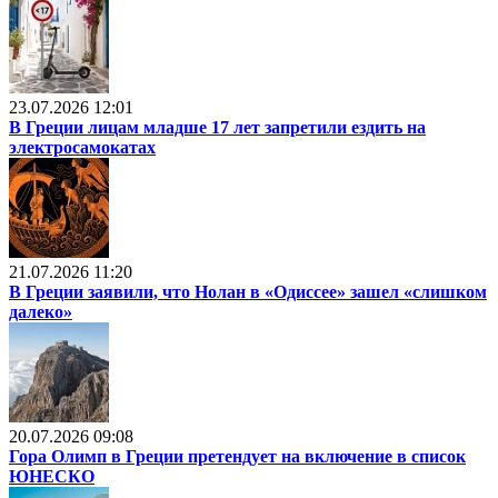
23.07.2026 12:01
В Греции лицам младше 17 лет запретили ездить на
электросамокатах
21.07.2026 11:20
В Греции заявили, что Нолан в «Одиссее» зашел «слишком
далеко»
20.07.2026 09:08
Гора Олимп в Греции претендует на включение в список
ЮНЕСКО