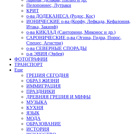
Пелопоннес, Лутраки
КРИТ
о-ва ДОДЕКАНЕСА (Родос, Кос)
ИОНИЧЕСКИЕ о-ва (Корфу, Лефкада, Кефалония,
Итака, Закинф)
о-ва КИКЛАД (Санторини, Миконос и др.)
САРОНИЧЕСКИЕ о-ва (Эгина, Гидра, Порос,
Спецес, Агистри)
о-ва СЕВЕРНЫЕ СПОРАДЫ
о-в ЭВИЯ (Эвбея)
ФОТОГРАФИИ
ТРАНСПОРТ
Еще
ГРЕЦИЯ СЕГОДНЯ
ОБРАЗ ЖИЗНИ
ИММИГРАЦИЯ
ПРАЗДНИКИ
ДРЕВНЯЯ ГРЕЦИЯ И МИФЫ
МУЗЫКА
КУХНЯ
ЯЗЫК
МОДА
ОБРАЗОВАНИЕ
ИСТОРИЯ