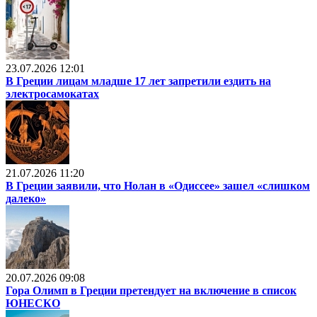
23.07.2026 12:01
В Греции лицам младше 17 лет запретили ездить на
электросамокатах
21.07.2026 11:20
В Греции заявили, что Нолан в «Одиссее» зашел «слишком
далеко»
20.07.2026 09:08
Гора Олимп в Греции претендует на включение в список
ЮНЕСКО