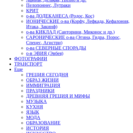
Пелопоннес, Лутраки
КРИТ
о-ва ДОДЕКАНЕСА (Родос, Кос)
ИОНИЧЕСКИЕ о-ва (Корфу, Лефкада, Кефалония,
Итака, Закинф)
о-ва КИКЛАД (Санторини, Миконос и др.)
САРОНИЧЕСКИЕ о-ва (Эгина, Гидра, Порос,
Спецес, Агистри)
о-ва СЕВЕРНЫЕ СПОРАДЫ
о-в ЭВИЯ (Эвбея)
ФОТОГРАФИИ
ТРАНСПОРТ
Еще
ГРЕЦИЯ СЕГОДНЯ
ОБРАЗ ЖИЗНИ
ИММИГРАЦИЯ
ПРАЗДНИКИ
ДРЕВНЯЯ ГРЕЦИЯ И МИФЫ
МУЗЫКА
КУХНЯ
ЯЗЫК
МОДА
ОБРАЗОВАНИЕ
ИСТОРИЯ