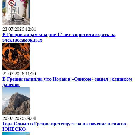
23.07.2026 12:01
В Греции лицам младше 17 лет запретили ездить на
электросамокатах
21.07.2026 11:20
В Греции заявили, что Нолан в «Одиссее» зашел «слишком
далеко»
20.07.2026 09:08
Гора Олимп в Греции претендует на включение в список
ЮНЕСКО