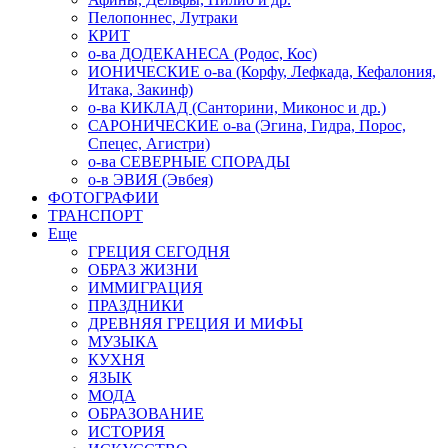
Пелопоннес, Лутраки
КРИТ
о-ва ДОДЕКАНЕСА (Родос, Кос)
ИОНИЧЕСКИЕ о-ва (Корфу, Лефкада, Кефалония,
Итака, Закинф)
о-ва КИКЛАД (Санторини, Миконос и др.)
САРОНИЧЕСКИЕ о-ва (Эгина, Гидра, Порос,
Спецес, Агистри)
о-ва СЕВЕРНЫЕ СПОРАДЫ
о-в ЭВИЯ (Эвбея)
ФОТОГРАФИИ
ТРАНСПОРТ
Еще
ГРЕЦИЯ СЕГОДНЯ
ОБРАЗ ЖИЗНИ
ИММИГРАЦИЯ
ПРАЗДНИКИ
ДРЕВНЯЯ ГРЕЦИЯ И МИФЫ
МУЗЫКА
КУХНЯ
ЯЗЫК
МОДА
ОБРАЗОВАНИЕ
ИСТОРИЯ