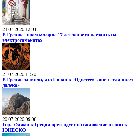
23.07.2026 12:01
В Греции лицам младше 17 лет запретили ездить на
электросамокатах
21.07.2026 11:20
В Греции заявили, что Нолан в «Одиссее» зашел «слишком
далеко»
20.07.2026 09:08
Гора Олимп в Греции претендует на включение в список
ЮНЕСКО