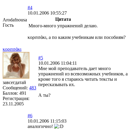
#4
10.01.2006 10:55:27
Цитата
Arodafnousa
Гость
Много-много упражнений делаю.
κoριτσάκι, а по каким учебникам или пособиям?
κoριτσάκι
#5
10.01.2006 11:04:11
Мне мой преподаватель дает много
упражнений из всевозможных учебников, а
кроме того я стараюсь читать тексты и
завсегдатай
пересказывать их.
Сообщений:
483
Баллов:
491
А ты?
Регистрация:
23.11.2005
#6
10.01.2006 11:15:03
аналогично!