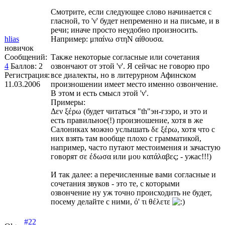
Смотрите, если следующее слово начинается с
гласной, то 'ν' будет непременно и на письме, и в
речи; иначе просто неудобно произносить.
hlias
Например: μπαίνω στηΝ αίθουσα.
новичок
Сообщений:
Также некоторые согласные или сочетания
4
Баллов:
2
озвончают от этой 'ν'. Я сейчас не говорю про
Регистрация:
все диалекты, но в литерурном Афинском
11.03.2006
произношении имеет место именно озвончение.
В этом и есть смысл этой 'ν'.
Примеры:
Δεν ξέρω (будет читаться "th"эн-гзэро, и это и
есть правильное(!) произношение, хотя в же
Салониках можно услышать δε ξέρω, хотя что с
них взять там вообще плохо с грамматикой,
например, часто путают местоимения и зачастую
говорят σε έδωσα или μου κατάλαβες; - ужас!!!)
И так далее: а перечисленные вами согласные и
сочетания звуков - это те, с которыми
озвончение ну уж точно происходить не будет,
посему делайте с ними, ό' τι θέλετε
#22