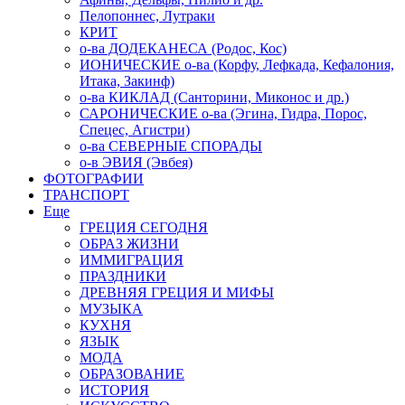
Пелопоннес, Лутраки
КРИТ
о-ва ДОДЕКАНЕСА (Родос, Кос)
ИОНИЧЕСКИЕ о-ва (Корфу, Лефкада, Кефалония,
Итака, Закинф)
о-ва КИКЛАД (Санторини, Миконос и др.)
САРОНИЧЕСКИЕ о-ва (Эгина, Гидра, Порос,
Спецес, Агистри)
о-ва СЕВЕРНЫЕ СПОРАДЫ
о-в ЭВИЯ (Эвбея)
ФОТОГРАФИИ
ТРАНСПОРТ
Еще
ГРЕЦИЯ СЕГОДНЯ
ОБРАЗ ЖИЗНИ
ИММИГРАЦИЯ
ПРАЗДНИКИ
ДРЕВНЯЯ ГРЕЦИЯ И МИФЫ
МУЗЫКА
КУХНЯ
ЯЗЫК
МОДА
ОБРАЗОВАНИЕ
ИСТОРИЯ