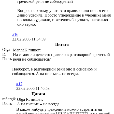
греческой речи не соблюдается?
Вопрос не к тому, учить это правило или нет - я его
давно усвоила. Просто утверждение в учебнике меня
несколько удивило, и хотелось бы узнать, насколько
оно верно.
#16
22.02.2006 11:34:39
Цитата
Olga
MarinaK пишет:
R.
На самом ли деле это правило в разговорной греческой
Гость
речи не соблюдается?
Наоборот, в разговорной речи оно в основном и
соблюдается. А на письме -- не всегда.
#17
22.02.2006 11:46:53
Цитата
mSergik
Olga R. пишет:
Гость
А на письме -- не всегда
В каком-нибудь учреждении можно встретить на
одной стене наклейку ΜΗ ΚΑΠΝΙΖΕΤΕ!, а на другой