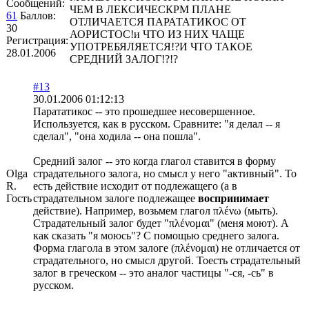
Сообщений:
ЧЕМ В ЛЕКСИЧЕСКРМ ПЛАНЕ
61
Баллов:
ОТЛИЧАЕТСЯ ПАРАТАТИКОС ОТ
30
АОРИСТОС!и ЧТО ИЗ НИХ ЧАЩЕ
Регистрация:
УПОТРЕБЯЛЯЕТСЯ!?И ЧТО ТАКОЕ
28.01.2006
СРЕДНИЙ ЗАЛОГ!?!?
#13
30.01.2006 01:12:13
Парататикос -- это прошедшее несовершенное.
Используется, как в русском. Сравните: "я делал -- я
сделал", "она ходила -- она пошла".
Средний залог -- это когда глагол ставится в форму
Olga
страдательного залога, но смысл у него "активный". То
R.
есть действие исходит от подлежащего (а в
Гость
страдательном залоге подлежащее
воспринимает
действие). Например, возьмем глагол πλένω (мыть).
Страдательный залог будет "πλένομαι" (меня моют). А
как сказать "я моюсь"? С помощью среднего залога.
Форма глагола в этом залоге (πλένομαι) не отличается от
страдательного, но смысл другой. Тоесть страдательный
залог в греческом -- это аналог частицы "-ся, -сь" в
русском.