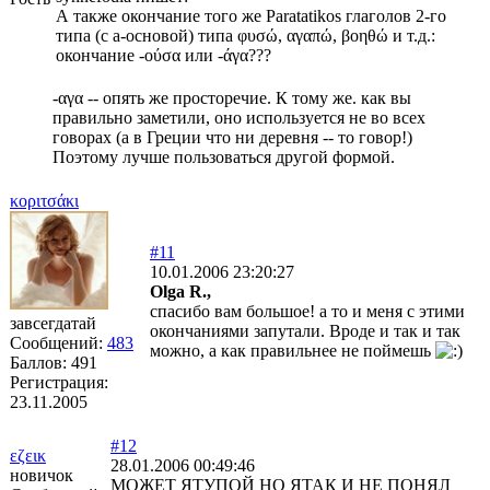
А также окончание того же Paratatikos глаголов 2-го
типа (с а-основой) типа φυσώ, αγαπώ, βοηθώ и т.д.:
окончание -ούσα или -άγα???
-αγα -- опять же просторечие. К тому же. как вы
правильно заметили, оно используется не во всех
говорах (а в Греции что ни деревня -- то говор!)
Поэтому лучше пользоваться другой формой.
κoριτσάκι
#11
10.01.2006 23:20:27
Olga R.,
спасибо вам большое! а то и меня с этими
завсегдатай
окончаниями запутали. Вроде и так и так
Сообщений:
483
можно, а как правильнее не поймешь
Баллов:
491
Регистрация:
23.11.2005
#12
εζεικ
28.01.2006 00:49:46
новичок
МОЖЕТ ЯТУПОЙ НО ЯТАК И НЕ ПОНЯЛ