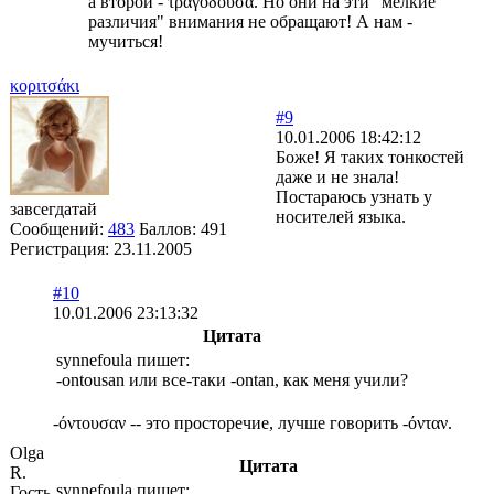
а второй - τραγοδούσα. Но они на эти "мелкие
различия" внимания не обращают! А нам -
мучиться!
κoριτσάκι
#9
10.01.2006 18:42:12
Боже! Я таких тонкостей
даже и не знала!
Постараюсь узнать у
завсегдатай
носителей языка.
Сообщений:
483
Баллов:
491
Регистрация:
23.11.2005
#10
10.01.2006 23:13:32
Цитата
synnefoula пишет:
-ontousan или все-таки -ontan, как меня учили?
-όντουσαν -- это просторечие, лучше говорить -όνταν.
Olga
Цитата
R.
synnefoula пишет:
Гость