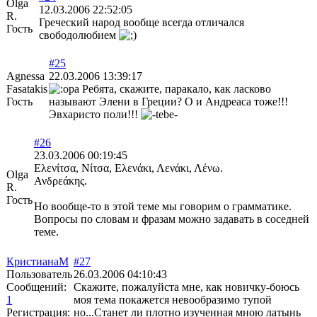
Olga
12.03.2006 22:52:05
R.
Греческий народ вообще всегда отличался
Гость
свободолюбием
#25
Agnessa
22.03.2006 13:39:17
Fasatakis
Ребята, скажите, паракало, как ласково
Гость
называют Элени в Греции? О и Андреаса тоже!!!
Эвхаристо поли!!!
#26
23.03.2006 00:19:45
Ελενίτσα, Νίτσα, Ελενάκι, Λενάκι, Λένω.
Olga
Ανδρεάκης.
R.
Гость
Но вообще-то в этой теме мы говорим о грамматике.
Вопросы по словам и фразам можно задавать в соседней
теме.
КристианаМ
#27
Пользователь
26.03.2006 04:10:43
Сообщений:
Скажите, пожалуйста мне, как новичку-боюсь
1
моя тема покажется невообразимо тупой
Регистрация:
но...Станет ли плотно изученная мною латынь