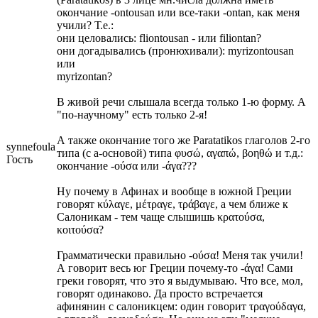
окончание -ontousan или все-таки -ontan, как меня
учили? Т.е.:
они целовались: fliontousan - или filiontan?
они догадывались (пронюхивали): myrizontousan
или
myrizontan?
В живой речи слышала всегда только 1-ю форму. А
"по-научному" есть только 2-я!
А также окончание того же Paratatikos глаголов 2-го
synnefoula
типа (с а-основой) типа φυσώ, αγαπώ, βοηθώ и т.д.:
Гость
окончание -ούσα или -άγα???
Ну почему в Афинах и вообще в южной Греции
говорят κύλαγε, μέτραγε, τράβαγε, а чем ближе к
Салоникам - тем чаще слышишь κρατούσα,
κοιτούσα?
Грамматически правильно -ούσα! Меня так учили!
А говорит весь юг Греции почему-то -άγα! Сами
греки говорят, что это я выдумываю. Что все, мол,
говорят одинаково. Да просто встречается
афинянин с салоникцем: один говорит τραγούδαγα,