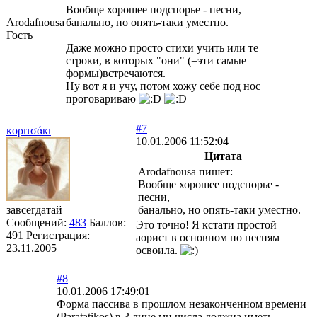
Вообще хорошее подспорье - песни,
Arodafnousa
банально, но опять-таки уместно.
Гость
Даже можно просто стихи учить или те
строки, в которых "они" (=эти самые
формы)встречаются.
Ну вот я и учу, потом хожу себе под нос
проговариваю
#7
κoριτσάκι
10.01.2006 11:52:04
Цитата
Arodafnousa пишет:
Вообще хорошее подспорье -
песни,
завсегдатай
банально, но опять-таки уместно.
Сообщений:
483
Баллов:
Это точно! Я кстати простой
491
Регистрация:
аорист в основном по песням
23.11.2005
освоила.
#8
10.01.2006 17:49:01
Форма пассива в прошлом незаконченном времени
(Paratatikos) в 3 лице мн.числа должна иметь