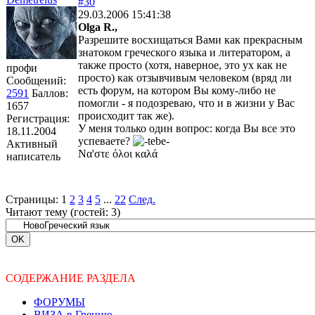
#30
29.03.2006 15:41:38
Olga R.,
Разрешите восхищаться Вами как прекрасным
знатоком греческого языка и литератором, а
также просто (хотя, наверное, это ух как не
профи
просто) как отзывчивым человеком (вряд ли
Сообщений:
есть форум, на котором Вы кому-либо не
2591
Баллов:
помогли - я подозреваю, что и в жизни у Вас
1657
происходит так же).
Регистрация:
У меня только один вопрос: когда Вы все это
18.11.2004
успеваете?
Активный
Να'στε όλοι καλά
написатель
Страницы:
1
2
3
4
5
...
22
След.
Читают тему (гостей:
3
)
СОДЕРЖАНИЕ РАЗДЕЛА
ФОРУМЫ
ВИЗА в Грецию