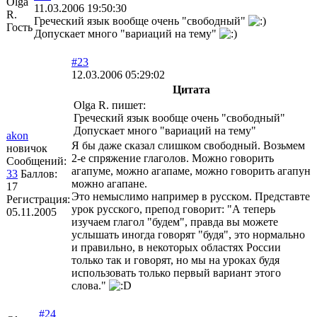
Olga
11.03.2006 19:50:30
R.
Греческий язык вообще очень "свободный"
Гость
Допускает много "вариаций на тему"
#23
12.03.2006 05:29:02
Цитата
Olga R. пишет:
Греческий язык вообще очень "свободный"
Допускает много "вариаций на тему"
akon
Я бы даже сказал слишком свободный. Возьмем
новичок
2-е спряжение глаголов. Можно говорить
Сообщений:
агапуме, можно агапаме, можно говорить агапун
33
Баллов:
можно агапане.
17
Это немыслимо например в русском. Представте
Регистрация:
урок русского, препод говорит: "А теперь
05.11.2005
изучаем глагол "будем", правда вы можете
услышать иногда говорят "будя", это нормально
и правильно, в некоторых областях России
только так и говорят, но мы на уроках будя
использовать только первый вариант этого
слова."
#24