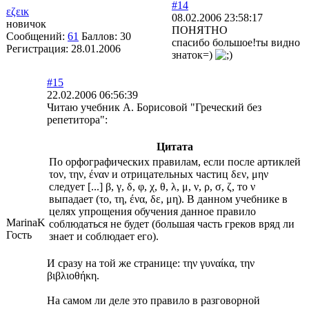
#14
εζεικ
08.02.2006 23:58:17
новичок
ПОНЯТНО
Сообщений:
61
Баллов:
30
спасибо большое!ты видно
Регистрация:
28.01.2006
знаток=)
#15
22.02.2006 06:56:39
Читаю учебник А. Борисовой "Греческий без
репетитора":
Цитата
По орфографических правилам, если после артиклей
τον, την, έναν и отрицательных частиц δεν, μην
следует [...] β, γ, δ, φ, χ, θ, λ, μ, ν, ρ, σ, ζ, то ν
выпадает (το, τη, ένα, δε, μη). В данном учебнике в
целях упрощения обучения данное правило
MarinaK
соблюдаться не будет (большая часть греков вряд ли
Гость
знает и соблюдает его).
И сразу на той же странице: την γυναίκα, την
βιβλιοθήκη.
На самом ли деле это правило в разговорной