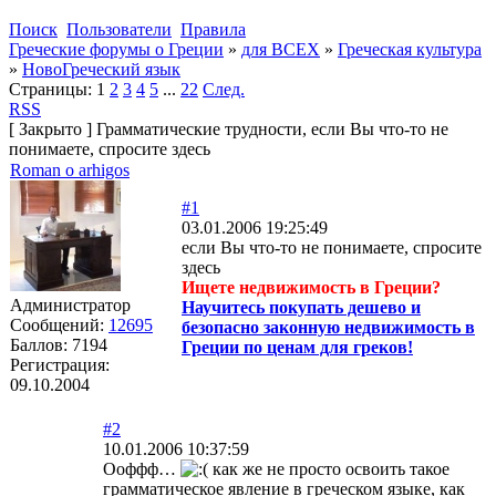
Поиск
Пользователи
Правила
Греческие форумы о Греции
»
для ВСЕХ
»
Греческая культура
»
НовоГреческий язык
Страницы:
1
2
3
4
5
...
22
След.
RSS
[
Закрыто
]
Грамматические трудности, если Вы что-то не
понимаете, спросите здесь
Roman o arhigos
#1
03.01.2006 19:25:49
если Вы что-то не понимаете, спросите
здесь
Ищете недвижимость в Греции?
Администратор
Научитесь покупать дешево и
Сообщений:
12695
безопасно законную недвижимость в
Баллов:
7194
Греции по ценам для греков!
Регистрация:
09.10.2004
#2
10.01.2006 10:37:59
Ооффф…
как же не просто освоить такое
грамматическое явление в греческом языке, как