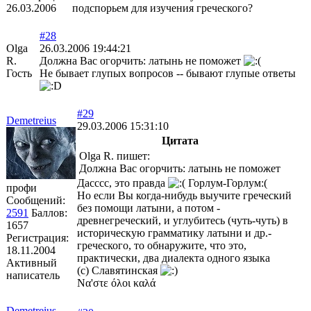
26.03.2006
подспорьем для изучения греческого?
#28
Olga
26.03.2006 19:44:21
R.
Должна Вас огорчить: латынь не поможет
Гость
Не бывает глупых вопросов -- бывают глупые ответы
#29
Demetreius
29.03.2006 15:31:10
Цитата
Olga R. пишет:
Должна Вас огорчить: латынь не поможет
Дасссс, это правда
Горлум-Горлум:(
профи
Но если Вы когда-нибудь выучите греческий
Сообщений:
без помощи латыни, а потом -
2591
Баллов:
древнегреческий, и углубитесь (чуть-чуть) в
1657
историческую грамматику латыни и др.-
Регистрация:
греческого, то обнаружите, что это,
18.11.2004
практически, два диалекта одного языка
Активный
(с) Славятинская
написатель
Να'στε όλοι καλά
Demetreius