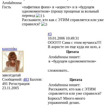
Arodafnousa
Гость
«пафитики фони» в «аористе» и в «будущем
одномоментном» (прошу прощенья за вольный
перевод
).
Расскажите, кто как с ЭТИМ справляется или уже
справился?
#3
10.01.2006 10:49:31
ООО!!!! Сама с этим мучаюсь!!!!
В аористе он еще куда ни шло, а
κoριτσάκι
Цитата
Arodafnousa пишет:
в «будущем одномоментном»
сложновато..
завсегдатай
Сообщений:
483
Баллов:
Цитата
491
Регистрация:
Arodafnousa пишет:
23.11.2005
Расскажите, кто как с ЭТИМ
справляется или уже справился?
Борюсь!! Много-много
упражнений делаю.