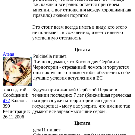
т.к. каждый все равно остается при своем
мнении, а вот отношения между хорошими(как
правило) людьми портятся
Это стоит всем всегда иметь в виду, кто этого
не понимает - к сожалению, имеет сильную
умственную отсталость
Цитата
Atena
Pulcinella пишет:
Лично я думаю, что Косово для Сербии и
Черногории - отрезанный ломоть и торгуются
они вокруг него только чтобы обеспечить себе
лучшие условия вступления в ЕС
завсегдатай
Будучи прихожанкой Сербской Церкви в
Сообщений:
течении последних 7 лет (ближайшая греческая
472
Баллов:
находится уже на территории соседнего
390
государства) - могу вас уверить что именно так
Регистрация:
думают все здравомыслящие сербы.
26.11.2006
Цитата
gera11 пишет: