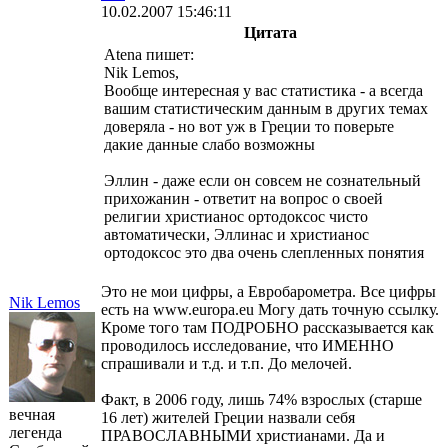
10.02.2007 15:46:11
Цитата
Atena пишет:
Nik Lemos,
Вообще интересная у вас статистика - а всегда
вашим статистическим данным в других темах
доверяла - но вот уж в Греции то поверьте
дакие данные слабо возможны
Эллин - даже если он совсем не сознательный
прихожанин - ответит на вопрос о своей
религии христианос ортодоксос чисто
автоматически, Эллинас и христианос
ортодоксос это два очень слепленных понятия
Это не мои цифры, а Евробарометра. Все цифры
Nik Lemos
есть на www.europa.eu Могу дать точную ссылку.
Кроме того там ПОДРОБНО рассказывается как
проводилось исследование, что ИМЕННО
спрашивали и т.д. и т.п. До мелочей.
Факт, в 2006 году, лишь 74% взрослых (старше
вечная
16 лет) жителей Греции назвали себя
легенда
ПРАВОСЛАВНЫМИ христианами. Да и