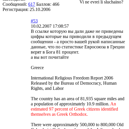
Vi ne evrei li sluchaino?
Сообщений:
617
Баллов:
466
Регистрация:
25.10.2006
#53
10.02.2007 17:08:57
В ссылке которую вы дали даже не приведены
цифры которые вы приводили в предыдущем
сообщении - а просто вашей рукой написанные
данные, что по статистике Евросоюза в Греции
верят в Бога 81 процент.
а вы вот почитайте
Greece
International Religious Freedom Report 2006
Released by the Bureau of Democracy, Human
Rights, and Labor
The country has an area of 81,935 square miles and
a population of approximately 10.9 million.
An
estimated 97 percent of Greek citizens identified
themselves as Greek Orthodox.
There were approximately 500,000 to 800,000 Old