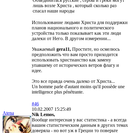
Объединиться русские , сербы и греки могут
лишь возле Христа , который сколько раз
спасал наши народы
Использование людьми Христа для поддержки
планов национального и политического
устройства только показывает как эти люди
далеки от Него. В другом измерении...
Уважаемый
gera11,
Простите, но осмелюсь
предположить что вам просто приходится
использовать христианство как замену
упавшему от исторических ветров флагу и
идее.
Это все правда очень далеко от Христа...
Un homme parle d'autant moins qu'il possède une
intelligence plus pénétrante.
#46
10.02.2007 15:25:49
Atena
Nik Lemos,
Вообще интересная у вас статистика - а всегда
вашим статистическим данным в других темах
доверяла - но вот уж в Греции то поверьте