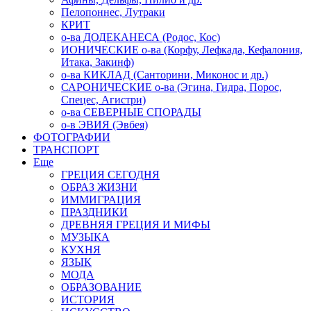
Пелопоннес, Лутраки
КРИТ
о-ва ДОДЕКАНЕСА (Родос, Кос)
ИОНИЧЕСКИЕ о-ва (Корфу, Лефкада, Кефалония,
Итака, Закинф)
о-ва КИКЛАД (Санторини, Миконос и др.)
САРОНИЧЕСКИЕ о-ва (Эгина, Гидра, Порос,
Спецес, Агистри)
о-ва СЕВЕРНЫЕ СПОРАДЫ
о-в ЭВИЯ (Эвбея)
ФОТОГРАФИИ
ТРАНСПОРТ
Еще
ГРЕЦИЯ СЕГОДНЯ
ОБРАЗ ЖИЗНИ
ИММИГРАЦИЯ
ПРАЗДНИКИ
ДРЕВНЯЯ ГРЕЦИЯ И МИФЫ
МУЗЫКА
КУХНЯ
ЯЗЫК
МОДА
ОБРАЗОВАНИЕ
ИСТОРИЯ