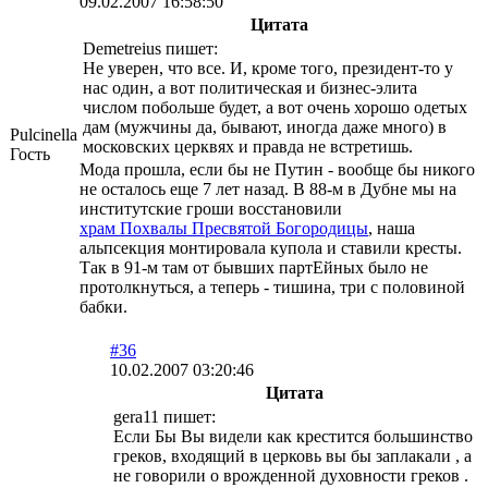
09.02.2007 16:58:50
Цитата
Demetreius пишет:
Не уверен, что все. И, кроме того, президент-то у
нас один, а вот политическая и бизнес-элита
числом побольше будет, а вот очень хорошо одетых
дам (мужчины да, бывают, иногда даже много) в
Pulcinella
московских церквях и правда не встретишь.
Гость
Мода прошла, если бы не Путин - вообще бы никого
не осталось еще 7 лет назад. В 88-м в Дубне мы на
институтские гроши восстановили
храм Похвалы Пресвятой Богородицы
, наша
альпсекция монтировала купола и ставили кресты.
Так в 91-м там от бывших партЕйных было не
протолкнуться, а теперь - тишина, три с половиной
бабки.
#36
10.02.2007 03:20:46
Цитата
gera11 пишет:
Если Бы Вы видели как крестится большинство
греков, входящий в церковь вы бы заплакали , а
не говорили о врожденной духовности греков .