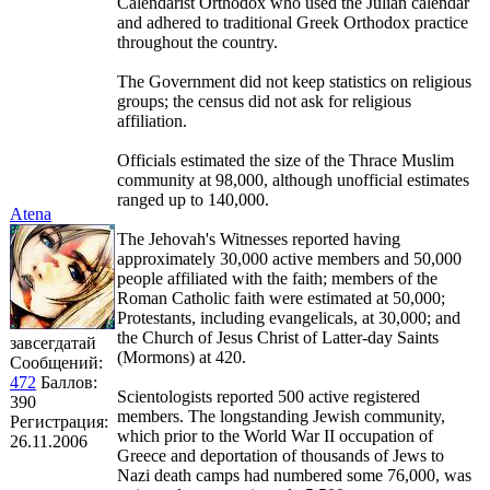
Calendarist Orthodox who used the Julian calendar
and adhered to traditional Greek Orthodox practice
throughout the country.
The Government did not keep statistics on religious
groups; the census did not ask for religious
affiliation.
Officials estimated the size of the Thrace Muslim
community at 98,000, although unofficial estimates
ranged up to 140,000.
Atena
The Jehovah's Witnesses reported having
approximately 30,000 active members and 50,000
people affiliated with the faith; members of the
Roman Catholic faith were estimated at 50,000;
Protestants, including evangelicals, at 30,000; and
the Church of Jesus Christ of Latter-day Saints
завсегдатай
(Mormons) at 420.
Сообщений:
472
Баллов:
Scientologists reported 500 active registered
390
members. The longstanding Jewish community,
Регистрация:
which prior to the World War II occupation of
26.11.2006
Greece and deportation of thousands of Jews to
Nazi death camps had numbered some 76,000, was