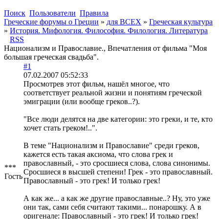
Поиск
Пользователи
Правила
Греческие форумы о Греции
»
для ВСЕХ
»
Греческая культура
»
История. Мифология. Философия. Филология. Литература
RSS
Национализм и Православие., Впечатления от фильма "Моя
большая греческая свадьба".
#1
07.02.2007 05:52:33
Просмотрев этот фильм, нашёл многое, что
соответствует реальной жизни и понятиям греческой
эмиграции (или вообще греков..?).
"Все люди делятся на две категории: это греки, и те, кто
хочет стать греком!..".
В теме "Национализм и Православие" среди греков,
кажется есть такая аксиома, что слова грек и
православный, - это сросшиеся слова, слова синонимы.
***
Сросшиеся в высшей степени! Грек - это православный.
Гость
Православный - это грек! И только грек!
А как же... а как же другие православные..? Ну, это уже
они так, сами себя считают такими... понарошку. А в
оригенале: Православный - это грек! И только грек!