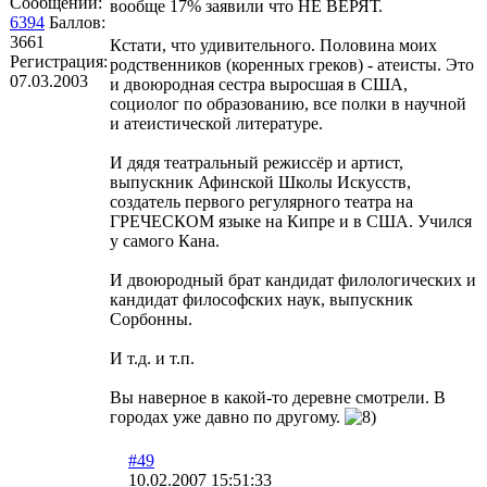
Сообщений:
вообще 17% заявили что НЕ ВЕРЯТ.
6394
Баллов:
3661
Кстати, что удивительного. Половина моих
Регистрация:
родственников (коренных греков) - атеисты. Это
07.03.2003
и двоюродная сестра выросшая в США,
социолог по образованию, все полки в научной
и атеистической литературе.
И дядя театральный режиссёр и артист,
выпускник Афинской Школы Искусств,
создатель первого регулярного театра на
ГРЕЧЕСКОМ языке на Кипре и в США. Учился
у самого Кана.
И двоюродный брат кандидат филологических и
кандидат философских наук, выпускник
Сорбонны.
И т.д. и т.п.
Вы наверное в какой-то деревне смотрели. В
городах уже давно по другому.
#49
10.02.2007 15:51:33