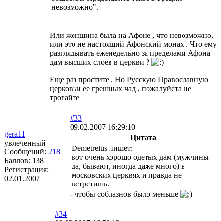
невозможно".
Или женщина была на Афоне , что невозможно,
или это не настоящий Афонский монах . Что ему
разглядывать еженедельно за пределами Афона
дам высших слоев в церкви ?
Еще раз простите . Но Русскую Православную
церковьи ее грешных чад , пожалуйста не
трогайте
#33
09.02.2007 16:29:10
gera11
Цитата
увлеченный
Demetreius пишет:
Сообщений:
218
вот очень хорошо одетых дам (мужчины
Баллов:
138
да, бывают, иногда даже много) в
Регистрация:
московских церквях и правда не
02.01.2007
встретишь.
- чтобы соблазнов было меньше
#34