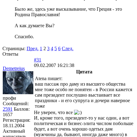
Было же, здесь уже высказывание, что Греция - это
Родина Православия!
А как думаете Вы?
Спасибо.
Страницы:
Пред.
1
2
3
4
5
6
След.
Ответы
#31
09.02.2007 16:21:38
Demetreius
Цитата
Atena пишет:
ваш пассаж про даму из высшего общества
мне тоже особо не понятен - в России кажется
сам президент послушно выстаивает все
профи
праздники - и его супруга и дочери наверное
Сообщений:
тоже
2591
Баллов:
Не уверен, что все
1657
И, кроме того, президент-то у нас один, а вот
Регистрация:
политическая и бизнес-элита числом побольше
18.11.2004
будет, а вот очень хорошо одетых дам
Активный
(мужчины да, бывают, иногда даже много) в
написатель