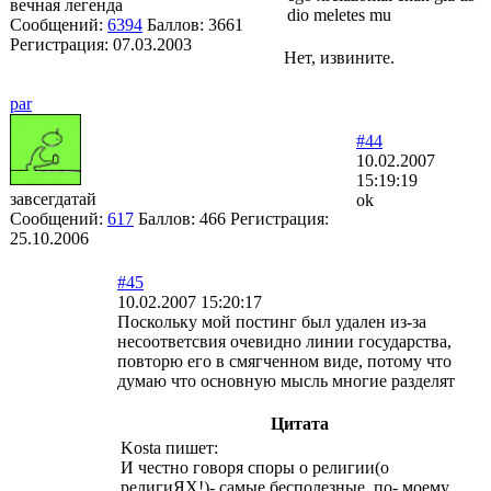
вечная легенда
dio meletes mu
Сообщений:
6394
Баллов:
3661
Регистрация:
07.03.2003
Нет, извините.
par
#44
10.02.2007
15:19:19
завсегдатай
ok
Сообщений:
617
Баллов:
466
Регистрация:
25.10.2006
#45
10.02.2007 15:20:17
Поскольку мой постинг был удален из-за
несоответсвия очевидно линии государства,
повторю его в смягченном виде, потому что
думаю что основную мысль многие разделят
Цитата
Kosta пишет:
И честно говоря споры о религии(о
религиЯХ!)- самые бесполезные, по- моему,