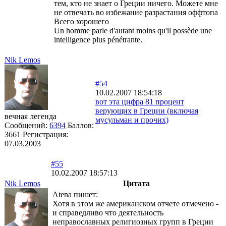
тем, кто не знает о Греции ничего. Можете мне
не отвечать во избежание разрастания оффтопа
Всего хорошего
Un homme parle d'autant moins qu'il possède une
intelligence plus pénétrante.
Nik Lemos
#54
10.02.2007 18:54:18
вот эта цифра 81 процент
верующих в Греции (включая
вечная легенда
мусульман и прочих)
Сообщений:
6394
Баллов:
3661
Регистрация:
07.03.2003
#55
10.02.2007 18:57:13
Nik Lemos
Цитата
Atena пишет:
Хотя в этом же американском отчете отмечено -
и справедливо что деятельность
неправославных религиозных групп в Греции