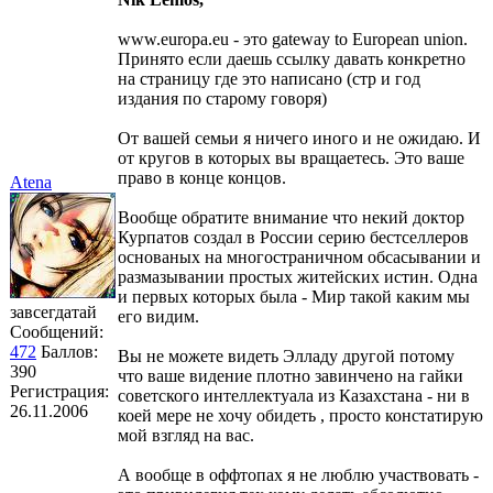
www.europa.eu - это gateway to European union.
Принято если даешь ссылку давать конкретно
на страницу где это написано (стр и год
издания по старому говоря)
От вашей семьи я ничего иного и не ожидаю. И
от кругов в которых вы вращаетесь. Это ваше
право в конце концов.
Atena
Вообще обратите внимание что некий доктор
Курпатов создал в России серию бестселлеров
основаных на многостраничном обсасывании и
размазывании простых житейских истин. Одна
и первых которых была - Мир такой каким мы
завсегдатай
его видим.
Сообщений:
472
Баллов:
Вы не можете видеть Элладу другой потому
390
что ваше видение плотно завинчено на гайки
Регистрация:
советского интеллектуала из Казахстана - ни в
26.11.2006
коей мере не хочу обидеть , просто констатирую
мой взгляд на вас.
А вообще в оффтопах я не люблю участвовать -