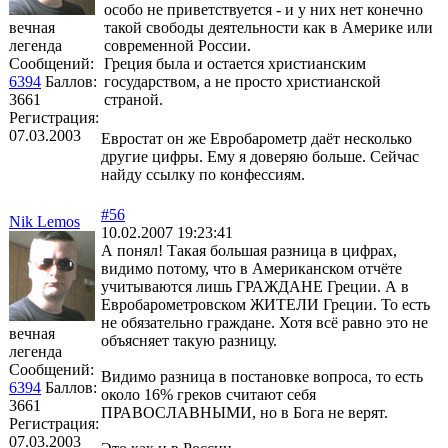
особо не приветствуется - и у них нет конечно
вечная
такой свободы деятельности как в Америке или
легенда
современной России.
Сообщений:
Греция была и остается христианским
6394
Баллов:
государством, а не просто христианской
3661
страной.
Регистрация:
07.03.2003
Евростат он же Евробарометр даёт несколько
другие цифры. Ему я доверяю больше. Сейчас
найду ссылку по конфессиям.
#56
Nik Lemos
10.02.2007 19:23:41
А понял! Такая большая разница в цифрах,
видимо потому, что в Американском отчёте
учитываются лишь ГРАЖДАНЕ Греции. А в
Евробарометровском ЖИТЕЛИ Греции. То есть
не обязательно граждане. Хотя всё равно это не
вечная
объясняет такую разницу.
легенда
Сообщений:
Видимо разница в постановке вопроса, то есть
6394
Баллов:
около 16% греков считают себя
3661
ПРАВОСЛАВНЫМИ, но в Бога не верят.
Регистрация:
07.03.2003