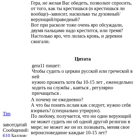
Гера, не желая Вас обидеть, позвольте спросить,
от того, как ты крестишься (и крестишься ли
вообще)--зависит, насколько ты духовный/
верующий/праведный?
Вот при расколе тоже очень яро обсуждали,
двумя пальцами надо крестится, или тремя?
Настолько яро, что лилась кровь, и деревни
сжигали.
Цитата
gera11 пишет:
Чтобы судить о церкви русской или греческой в
ней
нужно прожить хотя бы 10-15 лет , еженедельно
ходить на службы , каяться , регулярно
причащаться .
А почему не ежедневно?
А что бы понять ислам как следует, нужно себя
взорвать? (специально утрирую).
Tim
По любому, получается, что ни один верующий
не может судить ни об одной другой религии в
завсегдатай
мире; не может же он их познавать, меняя свое
Сообщений:
вероисповедание каждые 10-15 лет?
610
Баллов: