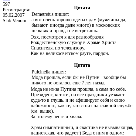
597
Цитата
Регистрация:
Demetreius пишет:
05.02.2007
а вот очень хорошо одетых дам (мужчины да,
Stab Venom
бывают, иногда даже много) в московских
церквях и правда не встретишь.
Эхх, посмотрел я для разнообразия
Рождественскую службу в Храме Христа
Спасителя, по телевизору.
Как на великосветском рауте, пардон.
Цитата
Pulcinella пишет:
Мода прошла, если бы не Путин - вообще бы
никого не осталось еще 7 лет назад.
Мода не из-за Путина прошла, а сама по себе.
Президент, кстати, на все праздники уезжает
куда-то в глушь, и не афиширует себя и свою
набожность, как те, кто стоит на главной службе
(см. выше).
За что ему честь и хвала.
Храм симпатишный, и свастика не вызывающая,
нацистская, что радует:) Беда с ним в одном: