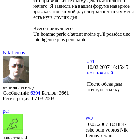
это привилегия тех кому делать абсолютно
нечего. Я зависла на вашем форуме наверное
зря - как только мой даунлод закончится у меня
есть куча других дел.
Всего наилучшего
Un homme parle d'autant moins qu'il possède une
intelligence plus pénétrante.
Nik Lemos
#51
10.02.2007 16:15:45
вот почитай
После обеда дам
вечная легенда
точную ссылку.
Сообщений:
6394
Баллов:
3661
Регистрация:
07.03.2003
par
#52
10.02.2007 16:18:47
eshe odin vopros Nik
Lemos k vam
завсегдатай