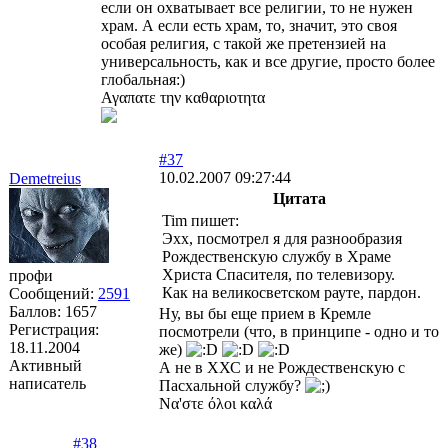
если он охватывает все религии, то не нужен
храм. А если есть храм, то, значит, это своя
особая религия, с такой же претензией на
универсальность, как и все другие, просто более
глобальная:)
Αγαπατε την καθαριοτητα
#37
10.02.2007 09:27:44
Demetreius
Цитата
Tim пишет:
Эхх, посмотрел я для разнообразия
Рождественскую службу в Храме
Христа Спасителя, по телевизору.
профи
Как на великосветском рауте, пардон.
Сообщений:
2591
Баллов:
1657
Ну, вы бы еще прием в Кремле
Регистрация:
посмотрели (что, в принципе - одно и то
18.11.2004
же)
Активный
А не в ХХС и не Рождественскую с
написатель
Пасхальной службу?
Να'στε όλοι καλά
#38