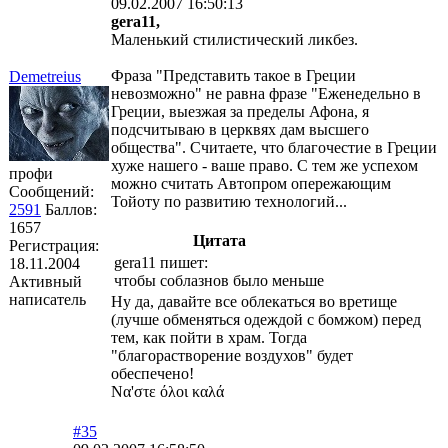
09.02.2007 16:50:13
gera11,
Маленький стилистический ликбез.
Фраза "Представить такое в Греции
Demetreius
невозможно" не равна фразе "Еженедельно в
Греции, выезжая за пределы Афона, я
подсчитываю в церквях дам высшего
общества". Считаете, что благочестие в Греции
хуже нашего - ваше право. С тем же успехом
профи
можно считать Автопром опережающим
Сообщений:
Тойоту по развитию технологий...
2591
Баллов:
1657
Цитата
Регистрация:
gera11 пишет:
18.11.2004
чтобы соблазнов было меньше
Активный
написатель
Ну да, давайте все облекаться во вретище
(лучше обменяться одеждой с бомжом) перед
тем, как пойти в храм. Тогда
"благорастворение воздухов" будет
обеспечено!
Να'στε όλοι καλά
#35