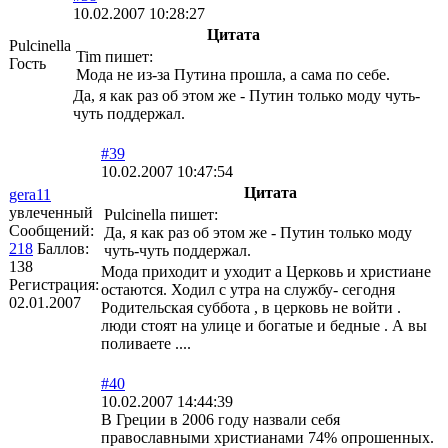
10.02.2007 10:28:27
Цитата
Pulcinella
Tim пишет:
Гость
Мода не из-за Путина прошла, а сама по себе.
Да, я как раз об этом же - Путин только моду чуть-
чуть поддержал.
#39
10.02.2007 10:47:54
Цитата
gera11
увлеченный
Pulcinella пишет:
Сообщений:
Да, я как раз об этом же - Путин только моду
218
Баллов:
чуть-чуть поддержал.
138
Мода приходит и уходит а Церковь и христиане
Регистрация:
остаются. Ходил с утра на службу- сегодня
02.01.2007
Родительская суббота , в церковь не войти .
люди стоят на улице и богатые и бедные . А вы
поливаете ....
#40
10.02.2007 14:44:39
В Греции в 2006 году назвали себя
православными христианами 74% опрошенных.