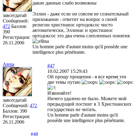
дакие данные слабо возможны
Эллин - даже если он совсем не сознательный
завсегдатай
прихожанин - ответит на вопрос о своей
Сообщений:
религии христианос ортодоксос чисто
472
Баллов:
автоматически, Эллинас и христианос
390
ортодоксос это два очень слепленных понятия
Регистрация:
26.11.2006
Un homme parle d'autant moins qu'il possède une
intelligence plus pénétrante.
Atena
#47
10.02.2007 15:29:43
Ой прощу прощения - я все время эти
две темы путаю
Извиняйте!
Ничего удалено не было. Можете мой
завсегдатай
предыдущий постинг в 3 Христианских
Сообщений:
472
государствах не читать.
Баллов:
390
Un homme parle d'autant moins qu'il
Регистрация:
possède une intelligence plus pénétrante.
26.11.2006
#48