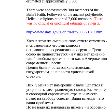
estimated at approximately 5,500.
There were approximately 300 members of the
Baha'i Faith. Followers of the ancient polytheistic
Hellenic religions reported 2,000 members.
There
was no official or unofficial estimate of atheists.
http://www.state.gov/g/drl/rls/irf/2006/71383.htm
Хотя в этом же американском отчете отмечено -
и справедливо что деятельность
неправославных религиозных групп в Греции
особо не приветствуется - и у них нет конечно
такой свободы деятельности как в Америке или
современной России.
Греция была и остается христианским
государством, а не просто христианской
страной.
Ник, у меня нет намерений с вами цапаться и
устраивать здесь рыночную склоку. Вы живете
в свободной европейской стране и имеете
право на свободу совести. Ваши взгляды - это
ваши проблемы.
Но не надо их навязывать никому - и особенно