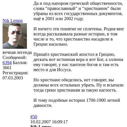
Да и под напором греческой общественности,
слова "православный" и "христианин" были
убраны из всех государственных документов,
ещё в 2001 или 2002 году.
Nik Lemos
И ничего эти понятие не сплетены. Родня мне
всегда рассказывала разные истории, в том
числе и то, что христианство насадили в
Греции насильно.
вечная легенда
Пришёл христианский апостол в Грецию,
Сообщений:
дескать вот истинная вера и вот Бог, а эллины
6394
Баллов:
ему говорят, у нас пантеон богов и там есть
3661
место и для Иссуса.
Регистрация:
07.03.2003
Но христиане обиделись, нет говорят, вы
должны всех остальных убрать. Ну и всыпали
тогда греки христианам за такую наглость.
И тому подобные истории 1700-1900 летней
давности.
#50
10.02.2007 16:09:17
Nik Lemos,