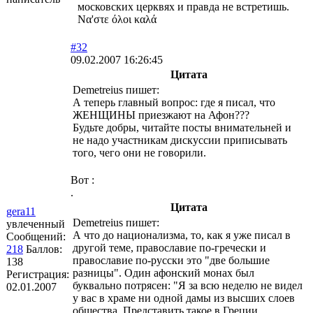
московских церквях и правда не встретишь.
Να'στε όλοι καλά
#32
09.02.2007 16:26:45
Цитата
Demetreius пишет:
А теперь главный вопрос: где я писал, что
ЖЕНЩИНЫ приезжают на Афон???
Будьте добры, читайте посты внимательней и
не надо участникам дискуссии приписывать
того, чего они не говорили.
Вот :
.
Цитата
gera11
Demetreius пишет:
увлеченный
А что до национализма, то, как я уже писал в
Сообщений:
другой теме, православие по-гречески и
218
Баллов:
православие по-русски это "две большие
138
разницы". Один афонский монах был
Регистрация:
буквально потрясен: "Я за всю неделю не видел
02.01.2007
у вас в храме ни одной дамы из высших слоев
общества. Представить такое в Греции