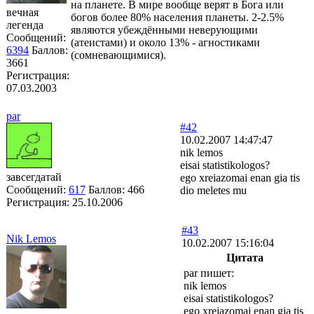
на планете. В мире вообще верят в Бога или
вечная
богов более 80% населения планеты. 2-2.5%
легенда
являются убеждёнными неверующими
Сообщений:
(атеистами) и около 13% - агностиками
6394
Баллов:
(сомневающимися).
3661
Регистрация:
07.03.2003
par
#42
10.02.2007 14:47:47
nik lemos
eisai statistikologos?
завсегдатай
ego xreiazomai enan gia tis
Сообщений:
617
Баллов:
466
dio meletes mu
Регистрация:
25.10.2006
#43
Nik Lemos
10.02.2007 15:16:04
Цитата
par пишет:
nik lemos
eisai statistikologos?
ego xreiazomai enan gia tis