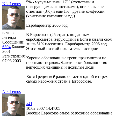
5% - мусульманами, 17% (атеистами и
Nik Lemos
неверующими, агностиками), остальные не
ответили (3%) и ещё 1% - другие конфессии
(христиане католики и т.д.).
Евробарометр 2006 год.
вечная
В Евросоюзе (25 стран), по данным
легенда
евробарометра, верующими в Бога назвали себя
Сообщений:
лишь 51% населения. Евробарометр 2006 год.
6394
Баллов:
Это самый низкий показатель в истории.
3661
Регистрация:
Хорошо образованные греки практически не
07.03.2003
посещают церковь. Фактически большинство
верующих женщины и пожилые люди.
Хотя Греция всё равно остается одной из трех
самых набожных стран в Евросоюзе.
Nik Lemos
#41
10.02.2007 14:47:05
Вообще Евросоюз самое безбожное образование