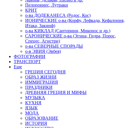
Пелопоннес, Лутраки
КРИТ
о-ва ДОДЕКАНЕСА (Родос, Кос)
ИОНИЧЕСКИЕ о-ва (Корфу, Лефкада, Кефалония,
Итака, Закинф)
о-ва КИКЛАД (Санторини, Миконос и др.)
САРОНИЧЕСКИЕ о-ва (Эгина, Гидра, Порос,
Спецес, Агистри)
о-ва СЕВЕРНЫЕ СПОРАДЫ
о-в ЭВИЯ (Эвбея)
ФОТОГРАФИИ
ТРАНСПОРТ
Еще
ГРЕЦИЯ СЕГОДНЯ
ОБРАЗ ЖИЗНИ
ИММИГРАЦИЯ
ПРАЗДНИКИ
ДРЕВНЯЯ ГРЕЦИЯ И МИФЫ
МУЗЫКА
КУХНЯ
ЯЗЫК
МОДА
ОБРАЗОВАНИЕ
ИСТОРИЯ