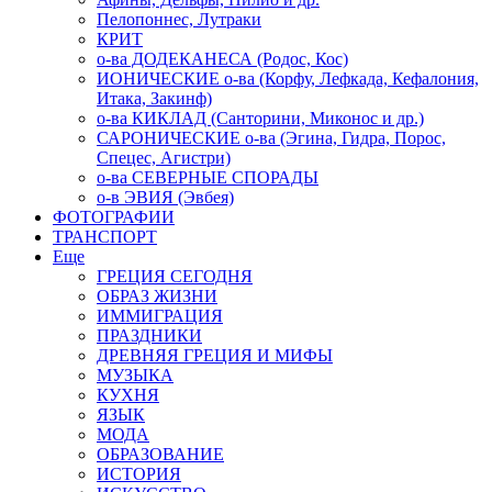
Пелопоннес, Лутраки
КРИТ
о-ва ДОДЕКАНЕСА (Родос, Кос)
ИОНИЧЕСКИЕ о-ва (Корфу, Лефкада, Кефалония,
Итака, Закинф)
о-ва КИКЛАД (Санторини, Миконос и др.)
САРОНИЧЕСКИЕ о-ва (Эгина, Гидра, Порос,
Спецес, Агистри)
о-ва СЕВЕРНЫЕ СПОРАДЫ
о-в ЭВИЯ (Эвбея)
ФОТОГРАФИИ
ТРАНСПОРТ
Еще
ГРЕЦИЯ СЕГОДНЯ
ОБРАЗ ЖИЗНИ
ИММИГРАЦИЯ
ПРАЗДНИКИ
ДРЕВНЯЯ ГРЕЦИЯ И МИФЫ
МУЗЫКА
КУХНЯ
ЯЗЫК
МОДА
ОБРАЗОВАНИЕ
ИСТОРИЯ