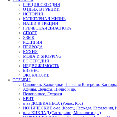
ГРЕЦИЯ СЕГОДНЯ
ОТДЫХ В ГРЕЦИИ
ИСТОРИЯ
КУЛЬТУРНАЯ ЖИЗНЬ
НАШИ В ГРЕЦИИ
ГРЕЧЕСКАЯ ДИАСПОРА
СПОРТ
ЯЗЫК
РЕЛИГИЯ
ПРИРОДА
КУХНЯ
МОДА И SHOPPING
ЕС СЕГОДНЯ
НЕДВИЖИМОСТЬ
БИЗНЕС
ЭКСКЛЮЗИВ
ОТЗЫВЫ
Салоники, Халкидики, Паралия Катерини, Касторь
Афины, Дельфы, Пилио и др.
Пелопоннес, Лутраки
КРИТ
о-ва ДОДЕКАНЕСА (Родос, Кос)
ИОНИЧЕСКИЕ о-ва (Корфу, Лефкада, Кефалония, И
о-ва КИКЛАД (Санторини, Миконос и др.)