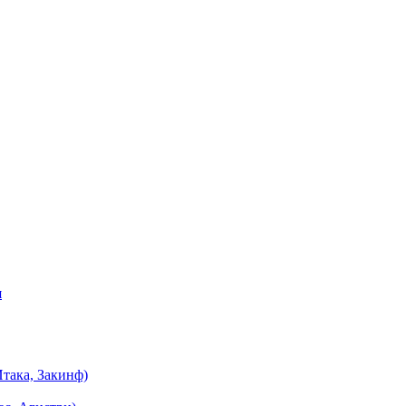
я
така, Закинф)