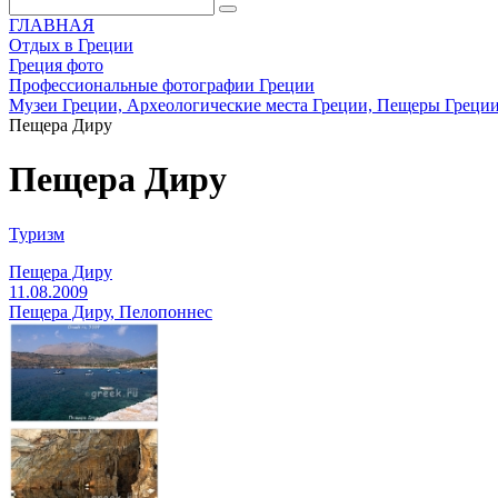
ГЛАВНАЯ
Отдых в Греции
Греция фото
Профессиональные фотографии Греции
Музеи Греции, Археологические места Греции, Пещеры Греци
Пещера Диру
Пещера Диру
Туризм
Пещера Диру
11.08.2009
Пещера Диру, Пелопоннес