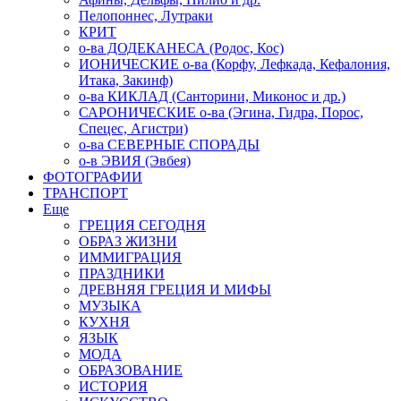
Пелопоннес, Лутраки
КРИТ
о-ва ДОДЕКАНЕСА (Родос, Кос)
ИОНИЧЕСКИЕ о-ва (Корфу, Лефкада, Кефалония,
Итака, Закинф)
о-ва КИКЛАД (Санторини, Миконос и др.)
САРОНИЧЕСКИЕ о-ва (Эгина, Гидра, Порос,
Спецес, Агистри)
о-ва СЕВЕРНЫЕ СПОРАДЫ
о-в ЭВИЯ (Эвбея)
ФОТОГРАФИИ
ТРАНСПОРТ
Еще
ГРЕЦИЯ СЕГОДНЯ
ОБРАЗ ЖИЗНИ
ИММИГРАЦИЯ
ПРАЗДНИКИ
ДРЕВНЯЯ ГРЕЦИЯ И МИФЫ
МУЗЫКА
КУХНЯ
ЯЗЫК
МОДА
ОБРАЗОВАНИЕ
ИСТОРИЯ