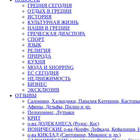
ГРЕЦИЯ СЕГОДНЯ
ОТДЫХ В ГРЕЦИИ
ИСТОРИЯ
КУЛЬТУРНАЯ ЖИЗНЬ
НАШИ В ГРЕЦИИ
ГРЕЧЕСКАЯ ДИАСПОРА
СПОРТ
ЯЗЫК
РЕЛИГИЯ
ПРИРОДА
КУХНЯ
МОДА И SHOPPING
ЕС СЕГОДНЯ
НЕДВИЖИМОСТЬ
БИЗНЕС
ЭКСКЛЮЗИВ
ОТЗЫВЫ
Салоники, Халкидики, Паралия Катерини, Касторь
Афины, Дельфы, Пилио и др.
Пелопоннес, Лутраки
КРИТ
о-ва ДОДЕКАНЕСА (Родос, Кос)
ИОНИЧЕСКИЕ о-ва (Корфу, Лефкада, Кефалония, И
о-ва КИКЛАД (Санторини, Миконос и др.)