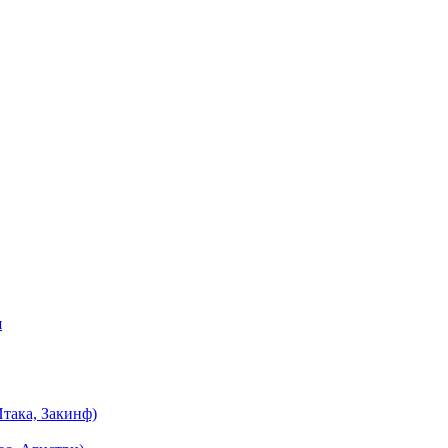
я
така, Закинф)