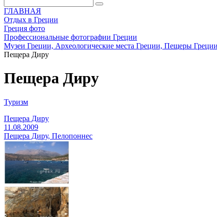
ГЛАВНАЯ
Отдых в Греции
Греция фото
Профессиональные фотографии Греции
Музеи Греции, Археологические места Греции, Пещеры Греци
Пещера Диру
Пещера Диру
Туризм
Пещера Диру
11.08.2009
Пещера Диру, Пелопоннес