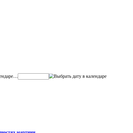
…
нностях мартини