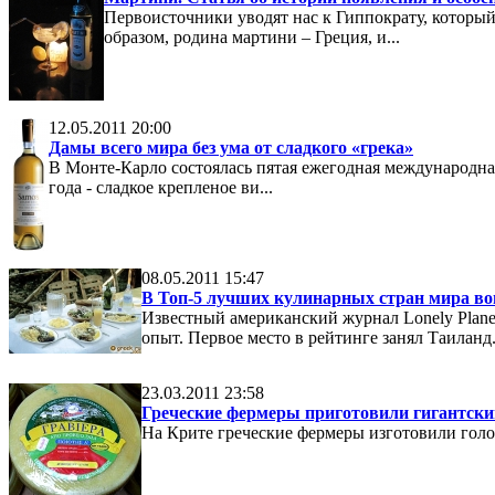
Первоисточники уводят нас к Гиппократу, который
образом, родина мартини – Греция, и...
12.05.2011 20:00
Дамы всего мира без ума от сладкого «грека»
В Монте-Карло состоялась пятая ежегодная международная
года - сладкое крепленое ви...
08.05.2011 15:47
В Топ-5 лучших кулинарных стран мира в
Известный американский журнал Lonely Plane
опыт. Первое место в рейтинге занял Таиланд. 
23.03.2011 23:58
Греческие фермеры приготовили гигантски
На Крите греческие фермеры изготовили голо