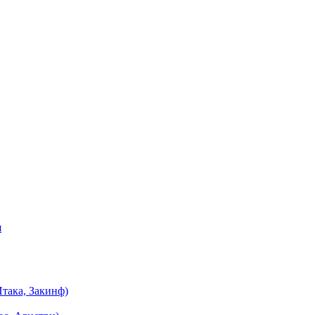
я
така, Закинф)