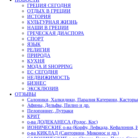
ГРЕЦИЯ СЕГОДНЯ
ОТДЫХ В ГРЕЦИИ
ИСТОРИЯ
КУЛЬТУРНАЯ ЖИЗНЬ
НАШИ В ГРЕЦИИ
ГРЕЧЕСКАЯ ДИАСПОРА
СПОРТ
ЯЗЫК
РЕЛИГИЯ
ПРИРОДА
КУХНЯ
МОДА И SHOPPING
ЕС СЕГОДНЯ
НЕДВИЖИМОСТЬ
БИЗНЕС
ЭКСКЛЮЗИВ
ОТЗЫВЫ
Салоники, Халкидики, Паралия Катерини, Касторь
Афины, Дельфы, Пилио и др.
Пелопоннес, Лутраки
КРИТ
о-ва ДОДЕКАНЕСА (Родос, Кос)
ИОНИЧЕСКИЕ о-ва (Корфу, Лефкада, Кефалония, И
о-ва КИКЛАД (Санторини, Миконос и др.)