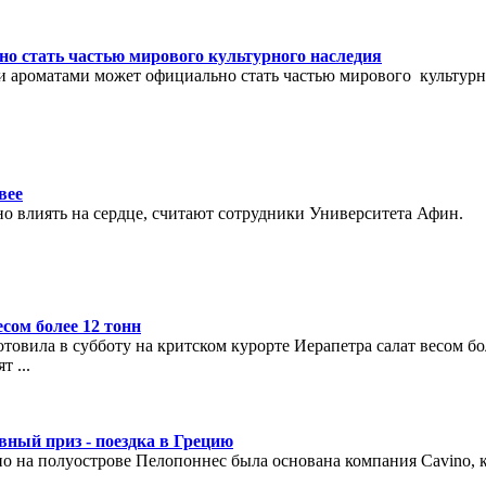
о стать частью мирового культурного наследия
и ароматами может официально стать частью мирового культурн
вее
но влиять на сердце, считают сотрудники Университета Афин.
сом более 12 тонн
овила в субботу на критском курорте Иерапетра салат весом бо
 ...
вный приз - поездка в Грецию
ио на полуострове Пелопоннес была основана компания Cavino, 