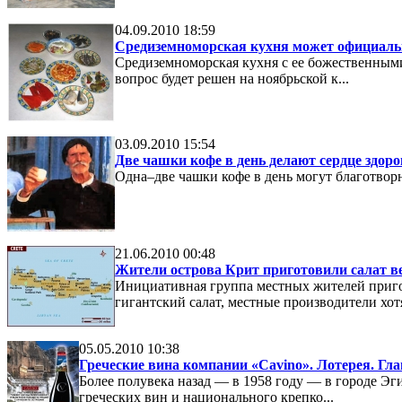
04.09.2010 18:59
Средиземноморская кухня может официальн
Средиземноморская кухня с ее божественным
вопрос будет решен на ноябрьской к...
03.09.2010 15:54
Две чашки кофе в день делают сердце здоро
Одна–две чашки кофе в день могут благотвор
21.06.2010 00:48
Жители острова Крит приготовили салат ве
Инициативная группа местных жителей пригот
гигантский салат, местные производители хотят
05.05.2010 10:38
Греческие вина компании «Cavino». Лотерея. Гла
Более полувека назад — в 1958 году — в городе Эг
греческих вин и национального крепко...