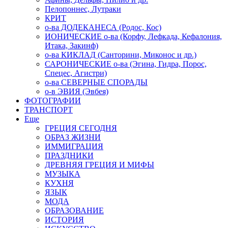
Пелопоннес, Лутраки
КРИТ
о-ва ДОДЕКАНЕСА (Родос, Кос)
ИОНИЧЕСКИЕ о-ва (Корфу, Лефкада, Кефалония,
Итака, Закинф)
о-ва КИКЛАД (Санторини, Миконос и др.)
САРОНИЧЕСКИЕ о-ва (Эгина, Гидра, Порос,
Спецес, Агистри)
о-ва СЕВЕРНЫЕ СПОРАДЫ
о-в ЭВИЯ (Эвбея)
ФОТОГРАФИИ
ТРАНСПОРТ
Еще
ГРЕЦИЯ СЕГОДНЯ
ОБРАЗ ЖИЗНИ
ИММИГРАЦИЯ
ПРАЗДНИКИ
ДРЕВНЯЯ ГРЕЦИЯ И МИФЫ
МУЗЫКА
КУХНЯ
ЯЗЫК
МОДА
ОБРАЗОВАНИЕ
ИСТОРИЯ