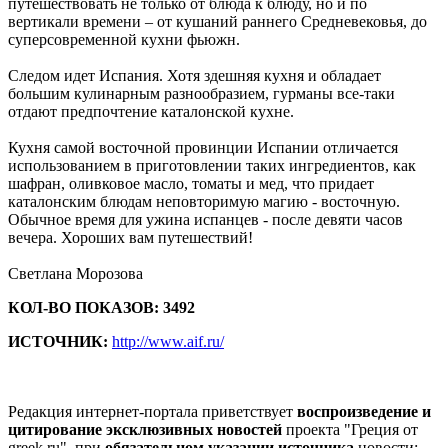
путешествовать не только от блюда к блюду, но и по
вертикали времени – от кушаний раннего Средневековья, до
суперсовременной кухни фьюжн.
Следом идет Испания. Хотя здешняя кухня и обладает
большим кулинарным разнообразием, гурманы все-таки
отдают предпочтение каталонской кухне.
Кухня самой восточной провинции Испании отличается
использованием в приготовлении таких ингредиентов, как
шафран, оливковое масло, томаты и мед, что придает
каталонским блюдам неповторимую магию - восточную.
Обычное время для ужина испанцев - после девяти часов
вечера. Хороших вам путешествий!
Светлана Морозова
КОЛ-ВО ПОКАЗОВ: 3492
ИСТОЧНИК:
http://www.aif.ru/
Редакция интернет-портала приветствует
воспроизведение и
цитирование эксклюзивных новостей
проекта "Греция от
greek.ru", при
обязательном указании источника
новости: