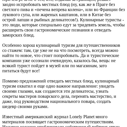
заодно испробовать местных блюд (ну, как же в Праге без
светлого пива и «печена вепрева колена», или во Франции без
лукового супа, или жареных каштанов, или в Китае без
острой лапши и рыбных деликатесов!). Кулинарные туристы -
это люди, которые специально едут за тридевять земель, чтобы
расширить свои гастрономические познания и отведать
заморских блюд.
Особенно хорош кулинарный туризм для путешественников
со стажем: там, где уже не на что посмотреть, всегда можно
найти то новое, что стоит попробовать. Да и туристические
компании уже осознали очевидную, казалось бы, вещь: не
всякий турист пойдет в музей или по магазинам, зато
питаться будут все!
Помимо предложений отведать местных блюд, кулинарный
туризм охватил и еще одно важное направление: увидеть
своими глазами, как создаются эти деликатесы, узнать
секреты мастеров поварского дела, перенять мастерство, и
даже, под руководством национального повара, создать
шедевр своими руками.
Известный американский журнал Lonely Planet много
материалов посвящает гастрономическим путешествиям.
Недавно издание опубликовало собственный рейтинг стран