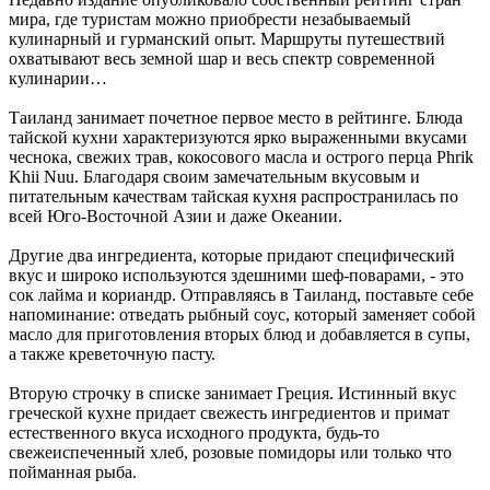
мира, где туристам можно приобрести незабываемый
кулинарный и гурманский опыт. Маршруты путешествий
охватывают весь земной шар и весь спектр современной
кулинарии…
Таиланд занимает почетное первое место в рейтинге. Блюда
тайской кухни характеризуются ярко выраженными вкусами
чеснока, свежих трав, кокосового масла и острого перца Phrik
Khii Nuu. Благодаря своим замечательным вкусовым и
питательным качествам тайская кухня распространилась по
всей Юго-Восточной Азии и даже Океании.
Другие два ингредиента, которые придают специфический
вкус и широко используются здешними шеф-поварами, - это
сок лайма и кориандр. Отправляясь в Таиланд, поставьте себе
напоминание: отведать рыбный соус, который заменяет собой
масло для приготовления вторых блюд и добавляется в супы,
а также креветочную пасту.
Вторую строчку в списке занимает Греция. Истинный вкус
греческой кухне придает свежесть ингредиентов и примат
естественного вкуса исходного продукта, будь-то
свежеиспеченный хлеб, розовые помидоры или только что
пойманная рыба.