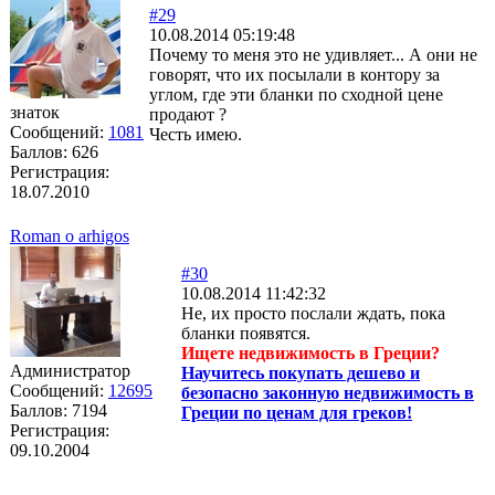
#29
10.08.2014 05:19:48
Почему то меня это не удивляет... А они не
говорят, что их посылали в контору за
углом, где эти бланки по сходной цене
знаток
продают ?
Сообщений:
1081
Честь имею.
Баллов:
626
Регистрация:
18.07.2010
Roman o arhigos
#30
10.08.2014 11:42:32
Не, их просто послали ждать, пока
бланки появятся.
Ищете недвижимость в Греции?
Администратор
Научитесь покупать дешево и
Сообщений:
12695
безопасно законную недвижимость в
Баллов:
7194
Греции по ценам для греков!
Регистрация:
09.10.2004