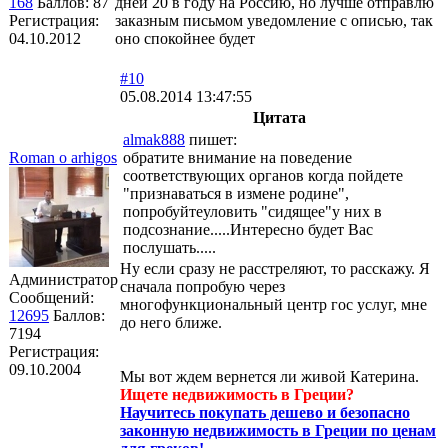
168
Баллов:
87
дней 20 в году на Россию, но лучше отправлю
Регистрация:
заказным письмом уведомление с описью, так
04.10.2012
оно спокойнее будет
#10
05.08.2014 13:47:55
Цитата
almak888
пишет:
Roman o arhigos
обратите внимание на поведение
соответствующих органов когда пойдете
"признаваться в измене родине",
попробуйтеуловить "сидящее"у них в
подсознание.....Интересно будет Вас
послушать.....
Ну если сразу не расстреляют, то расскажу. Я
Администратор
сначала попробую через
Сообщений:
многофункциональный центр гос услуг, мне
12695
Баллов:
до него ближе.
7194
Регистрация:
09.10.2004
Мы вот ждем вернется ли живой Катерина.
Ищете недвижимость в Греции?
Научитесь покупать дешево и безопасно
законную недвижимость в Греции по ценам