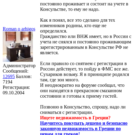
постоянно проживает и состоит на учете в
Консульстве, то ему не надо.
Как я понял, все это сделано для тех
изменников родины, кто еще не
Roman o arhigos
определился.
Гражданство или ВНЖ имеет, но в России с
учета не снялся и постоянно проживающим
зарегистрированным в Консульстве РФ не
является.
Если правило со снятием с регистрации в
Администратор
России действует, то пойду в ФМС все же.
Сообщений:
Сухариков возьму. Я в приниципе родился
12695
Баллов:
там, где зон много.
7194
И неоднократно на форуме сообщал, что
Регистрация:
они находятся в прекрасном смазанном
09.10.2004
состоянии и готовы к приему гостей.
Позвоню в Консульство, спрошу, надо ли
сниматься с регистрации.
Ищете недвижимость в Греции?
Научитесь покупать дешево и безопасно
законную недвижимость в Греции по
ценам для греков!