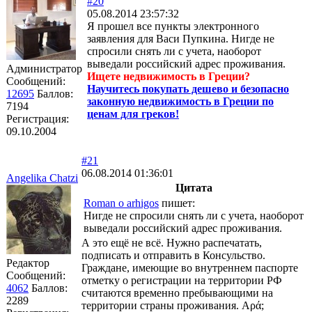
#20
05.08.2014 23:57:32
Я прошел все пункты электронного
заявления для Васи Пупкина. Нигде не
спросили снять ли с учета, наоборот
выведали российский адрес проживания.
Администратор
Ищете недвижимость в Греции?
Сообщений:
Научитесь покупать дешево и безопасно
12695
Баллов:
законную недвижимость в Греции по
7194
ценам для греков!
Регистрация:
09.10.2004
#21
06.08.2014 01:36:01
Angelika Chatzi
Цитата
Roman o arhigos
пишет:
Нигде не спросили снять ли с учета, наоборот
выведали российский адрес проживания.
А это ещё не всё. Нужно распечатать,
подписать и отправить в Консульство.
Редактор
Граждане, имеющие во внутреннем паспорте
Сообщений:
отметку о регистрации на территории РФ
4062
Баллов:
считаются временно пребывающими на
2289
территории страны проживания. Αρά;