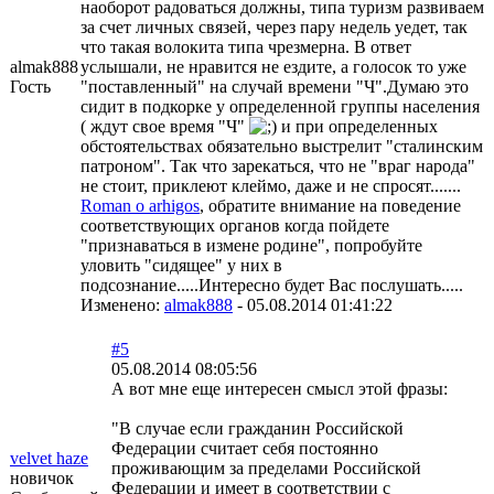
наоборот радоваться должны, типа туризм развиваем
за счет личных связей, через пару недель уедет, так
что такая волокита типа чрезмерна. В ответ
almak888
услышали, не нравится не ездите, а голосок то уже
Гость
"поставленный" на случай времени "Ч".Думаю это
сидит в подкорке у определенной группы населения
( ждут свое время "Ч"
и при определенных
обстоятельствах обязательно выстрелит "сталинским
патроном". Так что зарекаться, что не "враг народа"
не стоит, приклеют клеймо, даже и не спросят.......
Roman o arhigos
, обратите внимание на поведение
соответствующих органов когда пойдете
"признаваться в измене родине", попробуйте
уловить "сидящее" у них в
подсознание.....Интересно будет Вас послушать.....
Изменено:
almak888
-
05.08.2014 01:41:22
#5
05.08.2014 08:05:56
А вот мне еще интересен смысл этой фразы:
"В случае если гражданин Российской
Федерации считает себя постоянно
velvet haze
проживающим за пределами Российской
новичок
Федерации и имеет в соответствии с