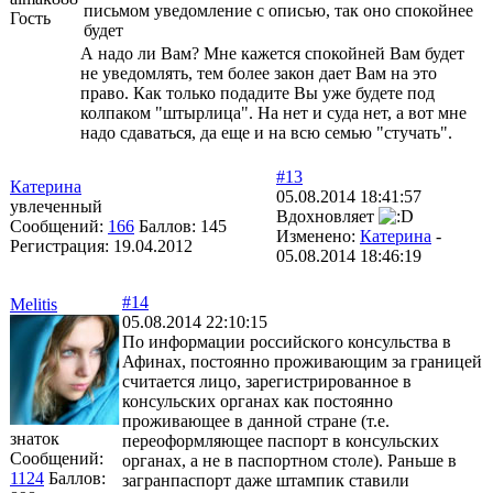
письмом уведомление с описью, так оно спокойнее
Гость
будет
А надо ли Вам? Мне кажется спокойней Вам будет
не уведомлять, тем более закон дает Вам на это
право. Как только подадите Вы уже будете под
колпаком "штырлица". На нет и суда нет, а вот мне
надо сдаваться, да еще и на всю семью "стучать".
#13
Катерина
05.08.2014 18:41:57
увлеченный
Вдохновляет
Сообщений:
166
Баллов:
145
Изменено:
Катерина
-
Регистрация:
19.04.2012
05.08.2014 18:46:19
#14
Melitis
05.08.2014 22:10:15
По информации российского консульства в
Афинах, постоянно проживающим за границей
считается лицо, зарегистрированное в
консульских органах как постоянно
проживающее в данной стране (т.е.
знаток
переоформляющее паспорт в консульских
Сообщений:
органах, а не в паспортном столе). Раньше в
1124
Баллов:
загранпаспорт даже штампик ставили