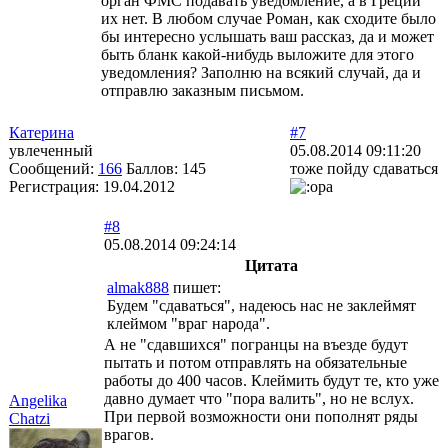
орган ФМС подавать уведомление, а в Греции
их нет. В любом случае Роман, как сходите было
бы интересно услышать ваш рассказ, да и может
быть бланк какой-нибудь выложите для этого
уведомления? Заполню на всякий случай, да и
отправлю заказным письмом.
Катерина
#7
увлеченный
05.08.2014 09:11:20
Сообщений:
166
Баллов:
145
тоже пойду сдаваться
Регистрация:
19.04.2012
#8
05.08.2014 09:24:14
Цитата
almak888
пишет:
Будем "сдаваться", надеюсь нас не заклеймят
клеймом "враг народа".
А не "сдавшихся" погранцы на въезде будут
пытать и потом отправлять на обязательные
работы до 400 часов. Клеймить будут те, кто уже
давно думает что "пора валить", но не вслух.
Angelika
При первой возможности они пополнят ряды
Chatzi
врагов.