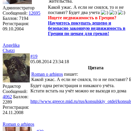
жительства.
Какой ужас. А если не снялся, то и не
Администратор
поставят? Будет два учета
Сообщений:
12695
Ищете недвижимость в Греции?
Баллов:
7194
Научитесь покупать дешево и
Регистрация:
безопасно законную недвижимость в
09.10.2004
Греции по ценам для греков!
Angelika
Chatzi
#19
05.08.2014 23:34:18
Цитата
Roman o arhigos
пишет:
Какой ужас. А если не снялся, то и не поставят? 
Будет одна регистрация и никакого учёта.
Редактор
Кстати встать на учёт можно не выходя из дома
Сообщений:
4062
Баллов:
http://www.greece.mid.ru/rus/konsulskiy_otdel/konsu
2289
Регистрация:
24.11.2008
Roman o arhigos