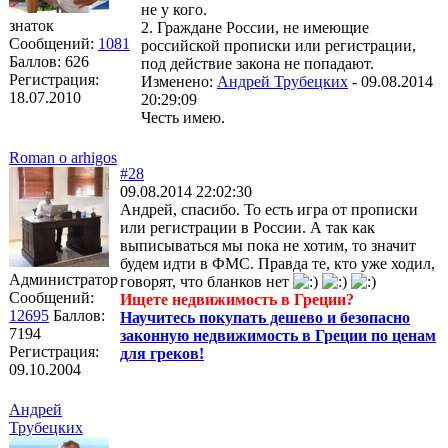
не у кого.
знаток
2. Граждане России, не имеющие
Сообщений:
1081
российской прописки или регистрации,
Баллов:
626
под действие закона не попадают.
Регистрация:
Изменено:
Андрей Трубецких
-
09.08.2014
18.07.2010
20:29:09
Честь имею.
Roman o arhigos
#28
09.08.2014 22:02:30
Андрей, спасибо. То есть игра от прописки
или регистрации в России. А так как
выписываться мы пока не хотим, то значит
будем идти в ФМС. Правда те, кто уже ходил,
Администратор
говорят, что бланков нет
Сообщений:
Ищете недвижимость в Греции?
12695
Баллов:
Научитесь покупать дешево и безопасно
7194
законную недвижимость в Греции по ценам
Регистрация:
для греков!
09.10.2004
Андрей
Трубецких