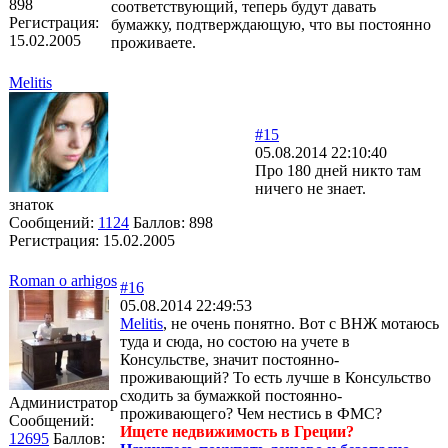
898
соответствующий, теперь будут давать
Регистрация:
бумажку, подтверждающую, что вы постоянно
15.02.2005
проживаете.
Melitis
#15
05.08.2014 22:10:40
Про 180 дней никто там
ничего не знает.
знаток
Сообщений:
1124
Баллов:
898
Регистрация:
15.02.2005
Roman o arhigos
#16
05.08.2014 22:49:53
Melitis
, не очень понятно. Вот с ВНЖ мотаюсь
туда и сюда, но состою на учете в
Консульстве, значит постоянно-
проживающий? То есть лучше в Консульство
сходить за бумажкой постоянно-
Администратор
проживающего? Чем нестись в ФМС?
Сообщений:
Ищете недвижимость в Греции?
12695
Баллов: