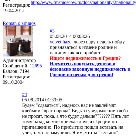
http://www.fmsmoscow.ru/docs/nationality/2nationalit
Регистрация:
19.04.2012
Roman o arhigos
#3
05.08.2014 00:03:26
velvet haze
, через пару недель пойду
признаваться в измене родине и
напишу как все пройдет.
Ищете недвижимость в Греции?
Администратор
Научитесь покупать дешево и
Сообщений:
12695
безопасно законную недвижимость в
Баллов:
7194
Греции по ценам для греков!
Регистрация:
09.10.2004
#4
05.08.2014 01:39:05
Будем "сдаваться", надеюсь нас не заклеймят
клеймом "враг народа".Ведь за уведомление хлеба
не просят, пока, а что будет дальше??????? Пять лет
тому назад ко мне приехал друг из Греции по
приглашению. По прибытию пошли вставать на
учет, там нас замучили. Я им, что за "гестапо",