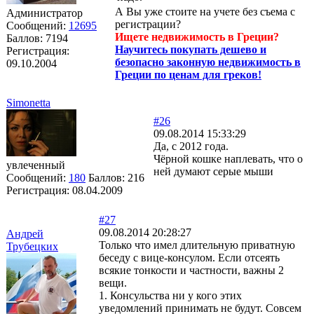
А Вы уже стоите на учете без съема с
Администратор
регистрации?
Сообщений:
12695
Ищете недвижимость в Греции?
Баллов:
7194
Научитесь покупать дешево и
Регистрация:
безопасно законную недвижимость в
09.10.2004
Греции по ценам для греков!
Simonetta
#26
09.08.2014 15:33:29
Да, с 2012 года.
Чёрной кошке наплевать, что о
увлеченный
ней думают серые мыши
Сообщений:
180
Баллов:
216
Регистрация:
08.04.2009
#27
09.08.2014 20:28:27
Андрей
Только что имел длительную приватную
Трубецких
беседу с вице-консулом. Если отсеять
всякие тонкости и частности, важны 2
вещи.
1. Консульства ни у кого этих
уведомлений принимать не будут. Совсем