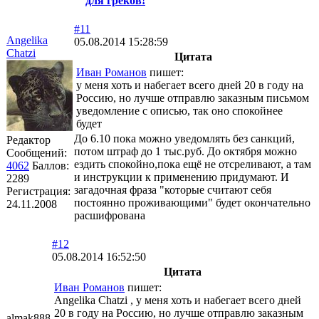
для греков!
#11
Angelika
05.08.2014 15:28:59
Chatzi
Цитата
Иван Романов
пишет:
у меня хоть и набегает всего дней 20 в году на
Россию, но лучше отправлю заказным письмом
уведомление с описью, так оно спокойнее
будет
До 6.10 пока можно уведомлять без санкций,
Редактор
потом штраф до 1 тыс.руб. До октября можно
Сообщений:
ездить спокойно,пока ещё не отсреливают, а там
4062
Баллов:
и инструкции к применению придумают. И
2289
загадочная фраза "которые считают себя
Регистрация:
постоянно проживающими" будет окончательно
24.11.2008
расшифрована
#12
05.08.2014 16:52:50
Цитата
Иван Романов
пишет:
Angelika Chatzi , у меня хоть и набегает всего дней
20 в году на Россию, но лучше отправлю заказным
almak888