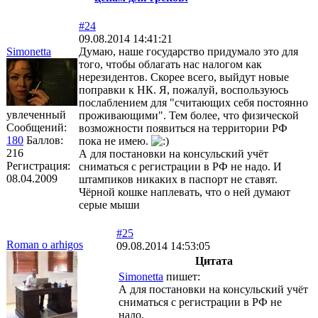
#24
09.08.2014 14:41:21
Simonetta
Думаю, наше государство придумало это для
того, чтобы облагать нас налогом как
нерезидентов. Скорее всего, выйдут новые
поправки к НК. Я, пожалуй, воспользуюсь
послаблением для "считающих себя постоянно
увлеченный
проживающими". Тем более, что физической
Сообщений:
возможности появиться на территории РФ
180
Баллов:
пока не имею.
216
А для постановки на консульский учёт
Регистрация:
сниматься с регистрации в РФ не надо. И
08.04.2009
штампиков никаких в паспорт не ставят.
Чёрной кошке наплевать, что о ней думают
серые мыши
#25
Roman o arhigos
09.08.2014 14:53:05
Цитата
Simonetta
пишет:
А для постановки на консульский учёт
сниматься с регистрации в РФ не
надо.