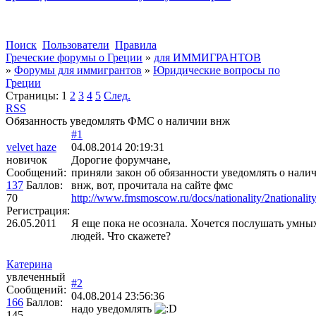
Поиск
Пользователи
Правила
Греческие форумы о Греции
»
для ИММИГРАНТОВ
»
Форумы для иммигрантов
»
Юридические вопросы по
Греции
Страницы:
1
2
3
4
5
След.
RSS
Обязанность уведомлять ФМС о наличии внж
#1
velvet haze
04.08.2014 20:19:31
новичок
Дорогие форумчане,
Сообщений:
приняли закон об обязанности уведомлять о нали
137
Баллов:
внж, вот, прочитала на сайте фмс
70
http://www.fmsmoscow.ru/docs/nationality/2nationality
Регистрация:
26.05.2011
Я еще пока не осознала. Хочется послушать умны
людей. Что скажете?
Катерина
увлеченный
#2
Сообщений:
04.08.2014 23:56:36
166
Баллов:
надо уведомлять
145