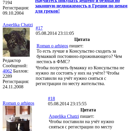
Научитесь покупать дешево и безопасно
7194
законную недвижимость в Греции по ценам
Регистрация:
для греков!
09.10.2004
Angelika Chatzi
#17
05.08.2014 23:11:05
Цитата
Roman o arhigos
пишет:
То есть лучше в Консульство сходить за
бумажкой постоянно-проживающего? Чем
Редактор
нестись в ФМС?
Сообщений:
Чтобы получить бумажку из Консульства не
4062
Баллов:
нужно ли состоять у них на учёте? Чтобы
2289
поставили на учёт нужно сняться с
Регистрация:
регистрации по месту жительства.
24.11.2008
#18
Roman o arhigos
05.08.2014 23:15:55
Цитата
Angelika Chatzi
пишет:
Чтобы поставили на учёт нужно
сняться с регистрации по месту