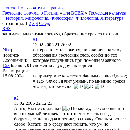
Поиск
Пользователи
Правила
Греческие форумы о Греции
»
для ВСЕХ
»
Греческая культура
»
История. Мифология. Философия. Филология. Литература
Страницы:
1
2
3
4
След.
RSS
занимательная этимология:-), образование греческих слов
#1
12.02.2005 21:26:02
Νίκη
интересно, мне кажется, поговорить на тему
новичок
образования греческих слов, особенно тех,
Сообщений:
которые получились при помощи забавного
153
Баллов:
91
сложения двух других корней.
Регистрация:
15.08.2004
например мне кажется забавным слово εξυπνος
= εξω+υπνος Значит умный, по мнению греков
это тот, кто вне сна.
#2
13.02.2005 22:12:25
А что, Вы не согласны?
По-моему, все совершенно
верно: умный человек – это тот, чья мысль всегда
бодрствует, не впадая в ленивую спячку. Очень хорошее
слово. Кстати, оно сразу дает понять, что ум не
тождественен накопленным знаниям или уровню IQ,