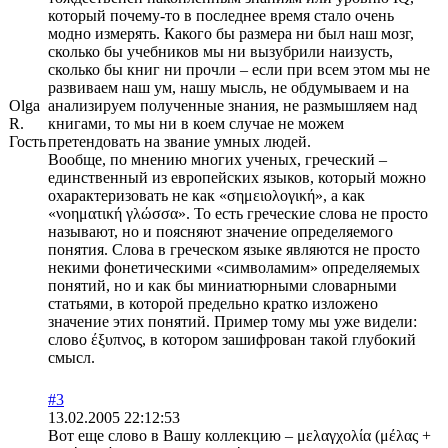
который почему-то в последнее время стало очень
модно измерять. Какого бы размера ни был наш мозг,
сколько бы учебников мы ни вызубрили наизусть,
сколько бы книг ни прочли – если при всем этом мы не
развиваем наш ум, нашу мысль, не обдумываем и на
Olga
анализируем полученные знания, не размышляем над
R.
книгами, то мы ни в коем случае не можем
Гость
претендовать на звание умных людей.
Вообще, по мнению многих ученых, греческий –
единственный из европейских языков, который можно
охарактеризовать не как «σημειολογική», а как
«νοηματική γλώσσα». То есть греческие слова не просто
называют, но и поясняют значение определяемого
понятия. Слова в греческом языке являются не просто
некими фонетическими «символамим» определяемых
понятий, но и как бы миниатюрными словарными
статьями, в которой предельно кратко изложено
значение этих понятий. Пример тому мы уже видели:
слово έξυπνος, в котором зашифрован такой глубокий
смысл.
#3
13.02.2005 22:12:53
Вот еще слово в Вашу коллекцию – μελαγχολία (μέλας +