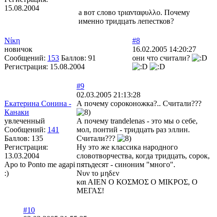
15.08.2004
а вот слово τριανταφυλλο. Почему
именно тридцать лепестков?
Νίκη
#8
новичок
16.02.2005 14:20:27
Сообщений:
153
Баллов:
91
они что считали?
Регистрация:
15.08.2004
#9
02.03.2005 21:13:28
Екатерина Сонина -
А почему сороконожка?.. Считали???
Канаки
увлеченный
А почему trandelenas - это мы о себе,
Сообщений:
141
мол, понтий - тридцать раз эллин.
Баллов:
135
Считали???
Регистрация:
Ну это же классика народного
13.03.2004
словотворчества, когда тридцать, сорок,
Apo to Ponto me agapi
пятьдесят - синоним "много".
:)
Νυν το μηδεν
και ΑΙΕΝ Ο ΚΟΣΜΟΣ Ο ΜΙΚΡΟΣ, Ο
ΜΕΓΑΣ!
#10