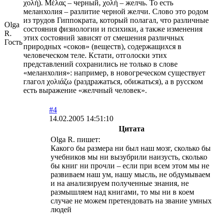
χολή). Μέλας – черный, χολή – желчь. То есть
меланхолия – разлитие черной желчи. Слово это родом
из трудов Гиппократа, который полагал, что различные
Olga
состояния физиологии и психики, а также изменения
R.
этих состояний зависят от смешения различных
Гость
природных «соков» (веществ), содержащихся в
человеческом теле. Кстати, отголоски этих
представлений сохранились не только в слове
«меланхолия»: например, в новогреческом существует
глагол χολιάζω (раздражаться, обижаться), а в русском
есть выражение «желчный человек».
#4
14.02.2005 14:51:10
Цитата
Olga R. пишет:
Какого бы размера ни был наш мозг, сколько бы
учебников мы ни вызубрили наизусть, сколько
бы книг ни прочли – если при всем этом мы не
развиваем наш ум, нашу мысль, не обдумываем
и на анализируем полученные знания, не
размышляем над книгами, то мы ни в коем
случае не можем претендовать на звание умных
людей