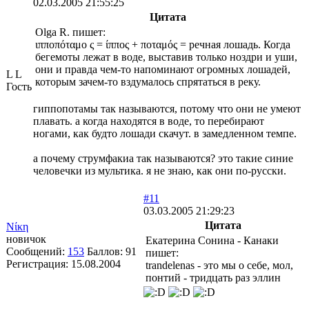
02.03.2005 21:55:25
Цитата
Olga R. пишет:
ιπποπόταμο ς = ίππος + ποταμός = речная лошадь. Когда
бегемоты лежат в воде, выставив только ноздри и уши,
они и правда чем-то напоминают огромных лошадей,
L L
которым зачем-то вздумалось спрятаться в реку.
Гость
гиппопотамы так называются, потому что они не умеют
плавать. а когда находятся в воде, то перебирают
ногами, как будто лошади скачут. в замедленном темпе.
а почему струмфакиа так называются? это такие синие
человечки из мультика. я не знаю, как они по-русски.
#11
03.03.2005 21:29:23
Цитата
Νίκη
новичок
Екатерина Сонина - Канаки
Сообщений:
153
Баллов:
91
пишет:
Регистрация:
15.08.2004
trandelenas - это мы о себе, мол,
понтий - тридцать раз эллин