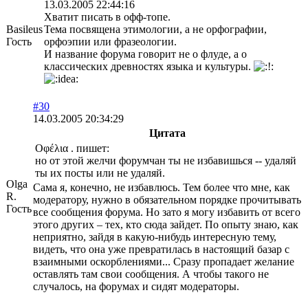
13.03.2005 22:44:16
Хватит писать в офф-топе.
Basileus
Тема посвящена этимологии, а не орфографии,
Гость
орфоэпии или фразеологии.
И название форума говорит не о флуде, а о
классических древностях языка и культуры.
#30
14.03.2005 20:34:29
Цитата
Οφέλια . пишет:
но от этой желчи форумчан ты не избавишься -- удаляй
ты их посты или не удаляй.
Olga
Сама я, конечно, не избавлюсь. Тем более что мне, как
R.
модератору, нужно в обязательном порядке прочитывать
Гость
все сообщения форума. Но зато я могу избавить от всего
этого других – тех, кто сюда зайдет. По опыту знаю, как
неприятно, зайдя в какую-нибудь интересную тему,
видеть, что она уже превратилась в настоящий базар с
взаимными оскорблениями... Сразу пропадает желание
оставлять там свои сообщения. А чтобы такого не
случалось, на форумах и сидят модераторы.