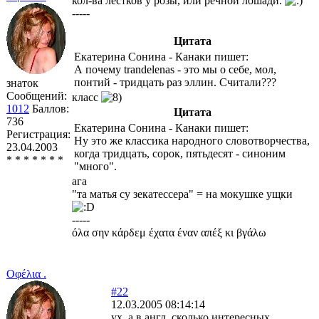
кол-ва лестков у розы, или речной лошади.
-----
Цитата
Екатерина Сонина - Канаки пишет:
А почему trandelenas - это мы о себе, мол,
понтий - тридцать раз эллин. Считали???
знаток
Сообщений:
класс
1012
Баллов:
Цитата
736
Екатерина Сонина - Канаки пишет:
Регистрация:
Ну это же классика народного словотворчества,
23.04.2003
когда тридцать, сорок, пятьдесят - синоним
* * * * * * *
"много".
ага
"та матья су зекатессера" = на мокушке ущки
-----
όλα σην κάρδεμ έχατα έναν απέξ κι βγάλω
Οφέλια .
#22
12.03.2005 08:14:14
ух, а в англ. сколько интересных