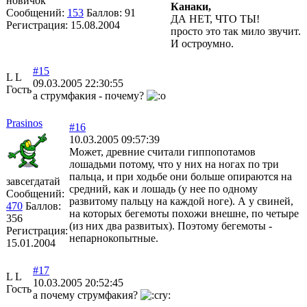
новичок
Канаки,
Сообщений:
153
Баллов:
91
ДА НЕТ, ЧТО ТЫ!
Регистрация:
15.08.2004
просто это так мило звучит.
И остроумно.
#15
L L
09.03.2005 22:30:55
Гость
а струмфакия - почему?
Prasinos
#16
10.03.2005 09:57:39
Может, древние считали гиппопотамов
лошадьми потому, что у них на ногах по три
пальца, и при ходьбе они больше опираются на
завсегдатай
средний, как и лошадь (у нее по одному
Сообщений:
развитому пальцу на каждой ноге). А у свиней,
470
Баллов:
на которых бегемоты похожи внешне, по четыре
356
(из них два развитых). Поэтому бегемоты -
Регистрация:
непарнокопытные.
15.01.2004
#17
L L
10.03.2005 20:52:45
Гость
а почему струмфакия?