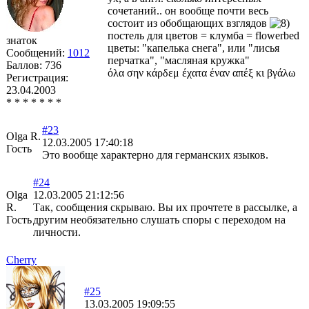
сочетаний.. он вообще почти весь
состоит из обобщающих взглядов
постель для цветов = клумба = flowerbed
знаток
цветы: "капелька снега", или "лисья
Сообщений:
1012
перчатка", "масляная кружка"
Баллов:
736
όλα σην κάρδεμ έχατα έναν απέξ κι βγάλω
Регистрация:
23.04.2003
* * * * * * *
#23
Olga R.
12.03.2005 17:40:18
Гость
Это вообще характерно для германских языков.
#24
Olga
12.03.2005 21:12:56
R.
Так, сообщения скрываю. Вы их прочтете в рассылке, а
Гость
другим необязательно слушать споры с переходом на
личности.
Cherry
#25
13.03.2005 19:09:55