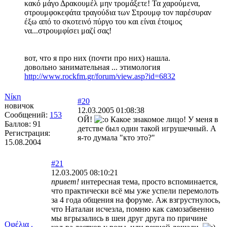
κακό μάγο Δρακουμέλ μην τρομάξετε! Τα χαρούμενα,
στρουμφοκεφάτα τραγούδια των Στρουμφ τον παρέσυραν
έξω από το σκοτεινό πύργο του και είναι έτοιμος
να...στρουμφίσει μαζί σας!
вот, что я про них (почти про них) нашла.
довольно занимательная ... этимология
http://www.rockfm.gr/forum/view.asp?id=6832
Νίκη
#20
новичок
12.03.2005 01:08:38
Сообщений:
153
ОЙ!
Какое знакомое лицо! У меня в
Баллов:
91
детстве был один такой игрушечный. А
Регистрация:
я-то думала "кто это?"
15.08.2004
#21
12.03.2005 08:10:21
привет!
интересная тема, просто вспоминается,
что практически всё мы уже успели перемолоть
за 4 года общения на форуме. Аж взгрустнулось,
что Наталаи исчезла, помню как самозабвенно
мы вгрызались в шеи друг друга по причине
Οφέλια .