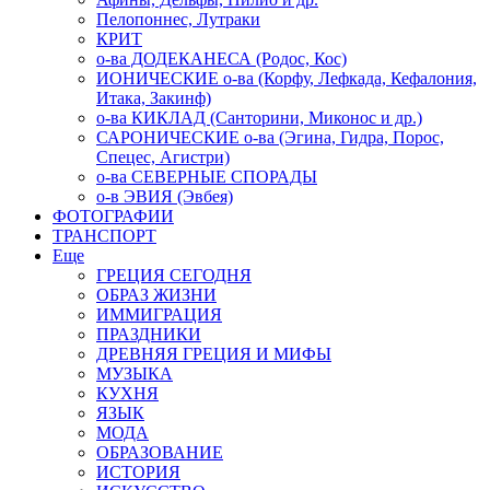
Пелопоннес, Лутраки
КРИТ
о-ва ДОДЕКАНЕСА (Родос, Кос)
ИОНИЧЕСКИЕ о-ва (Корфу, Лефкада, Кефалония,
Итака, Закинф)
о-ва КИКЛАД (Санторини, Миконос и др.)
САРОНИЧЕСКИЕ о-ва (Эгина, Гидра, Порос,
Спецес, Агистри)
о-ва СЕВЕРНЫЕ СПОРАДЫ
о-в ЭВИЯ (Эвбея)
ФОТОГРАФИИ
ТРАНСПОРТ
Еще
ГРЕЦИЯ СЕГОДНЯ
ОБРАЗ ЖИЗНИ
ИММИГРАЦИЯ
ПРАЗДНИКИ
ДРЕВНЯЯ ГРЕЦИЯ И МИФЫ
МУЗЫКА
КУХНЯ
ЯЗЫК
МОДА
ОБРАЗОВАНИЕ
ИСТОРИЯ