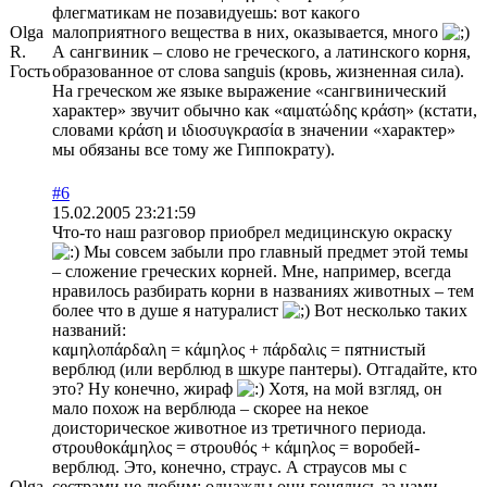
флегматикам не позавидуешь: вот какого
Olga
малоприятного вещества в них, оказывается, много
R.
А сангвиник – слово не греческого, а латинского корня,
Гость
образованное от слова sanguis (кровь, жизненная сила).
На греческом же языке выражение «сангвинический
характер» звучит обычно как «αιματώδης κράση» (кстати,
словами κράση и ιδιοσυγκρασία в значении «характер»
мы обязаны все тому же Гиппократу).
#6
15.02.2005 23:21:59
Что-то наш разговор приобрел медицинскую окраску
Мы совсем забыли про главный предмет этой темы
– сложение греческих корней. Мне, например, всегда
нравилось разбирать корни в названиях животных – тем
более что в душе я натуралист
Вот несколько таких
названий:
καμηλοπάρδαλη = κάμηλος + πάρδαλις = пятнистый
верблюд (или верблюд в шкуре пантеры). Отгадайте, кто
это? Ну конечно, жираф
Хотя, на мой взгляд, он
мало похож на верблюда – скорее на некое
доисторическое животное из третичного периода.
στρουθοκάμηλος = στρουθός + κάμηλος = воробей-
верблюд. Это, конечно, страус. А страусов мы с
Olga
сестрами не любим: однажды они гонялись за нами.