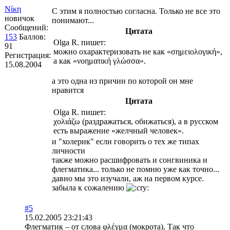
Νίκη
С этим я полностью согласна. Только не все это
новичок
понимают...
Сообщений:
Цитата
153
Баллов:
Olga R. пишет:
91
можно охарактеризовать не как «σημειολογική»,
Регистрация:
а как «νοηματική γλώσσα».
15.08.2004
а это одна из причин по которой он мне
нравится
Цитата
Olga R. пишет:
χολιάζω (раздражаться, обижаться), а в русском
есть выражение «желчный человек».
и "холерик" если говорить о тех же типах
личности
также можно расшифровать и сонгвиника и
флегматика... только не помню уже как точно...
давно мы это изучали, аж на первом курсе.
забыла к сожалению
#5
15.02.2005 23:21:43
Флегматик – от слова φλέγμα (мокрота). Так что