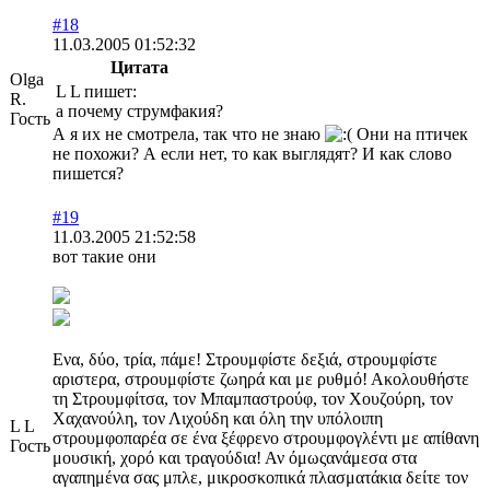
#18
11.03.2005 01:52:32
Цитата
Olga
L L пишет:
R.
а почему струмфакия?
Гость
А я их не смотрела, так что не знаю
Они на птичек
не похожи? А если нет, то как выглядят? И как слово
пишется?
#19
11.03.2005 21:52:58
вот такие они
Ενα, δύο, τρία, πάμε! Στρουμφίστε δεξιά, στρουμφίστε
αριστερα, στρουμφίστε ζωηρά και με ρυθμό! Ακολουθήστε
τη Στρουμφίτσα, τον Μπαμπαστρούφ, τον Χουζούρη, τον
Χαχανούλη, τον Λιχούδη και όλη την υπόλοιπη
L L
στρουμφοπαρέα σε ένα ξέφρενο στρουμφογλέντι με απίθανη
Гость
μουσική, χορό και τραγούδια! Αν όμωςανάμεσα στα
αγαπημένα σας μπλε, μικροσκοπικά πλασματάκια δείτε τον