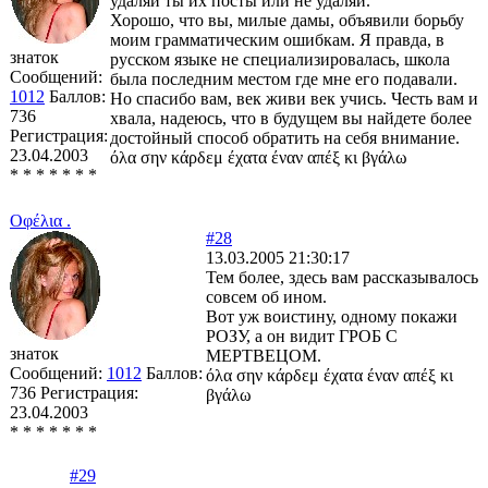
удаляй ты их посты или не удаляй.
Хорошо, что вы, милые дамы, объявили борьбу
моим грамматическим ошибкам. Я правда, в
знаток
русском языке не специализировалась, школа
Сообщений:
была последним местом где мне его подавали.
1012
Баллов:
Но спасибо вам, век живи век учись. Честь вам и
736
хвала, надеюсь, что в будущем вы найдете более
Регистрация:
достойный способ обратить на себя внимание.
23.04.2003
όλα σην κάρδεμ έχατα έναν απέξ κι βγάλω
* * * * * * *
Οφέλια .
#28
13.03.2005 21:30:17
Тем более, здесь вам рассказывалось
совсем об ином.
Вот уж воистину, одному покажи
РОЗУ, а он видит ГРОБ С
знаток
МЕРТВЕЦОМ.
Сообщений:
1012
Баллов:
όλα σην κάρδεμ έχατα έναν απέξ κι
736
Регистрация:
βγάλω
23.04.2003
* * * * * * *
#29