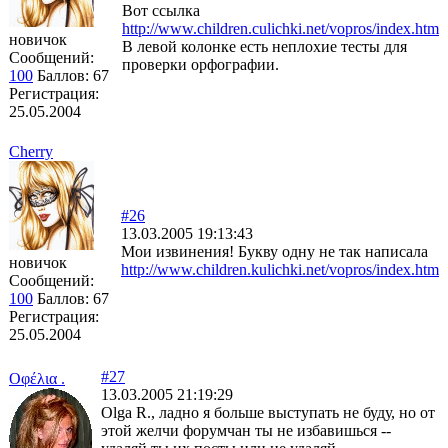
Вот ссылка
http://www.children.culichki.net/vopros/index.htm
новичок
В левой колонке есть неплохие тесты для
Сообщений:
проверки орфографии.
100
Баллов:
67
Регистрация:
25.05.2004
Cherry
#26
13.03.2005 19:13:43
Мои извинения! Букву одну не так написала
новичок
http://www.children.kulichki.net/vopros/index.htm
Сообщений:
100
Баллов:
67
Регистрация:
25.05.2004
#27
Οφέλια .
13.03.2005 21:19:29
Olga R., ладно я больше выступать не буду, но от
этой желчи форумчан ты не избавишься --