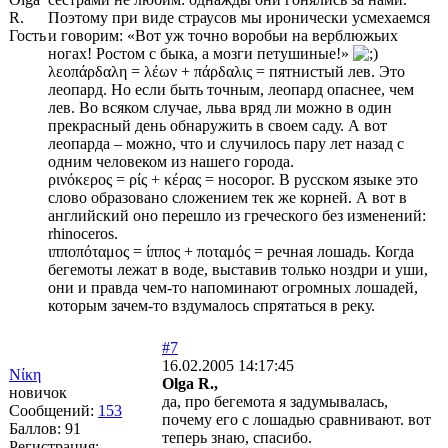
R.
Поэтому при виде страусов мы иронически усмехаемся
Гость
и говорим: «Вот уж точно воробьи на верблюжьих
ногах! Ростом с быка, а мозги петушиные!»
λεοπάρδαλη = λέων + πάρδαλις = пятнистый лев. Это
леопард. Но если быть точным, леопард опаснее, чем
лев. Во всяком случае, льва вряд ли можно в один
прекрасный день обнаружить в своем саду. А вот
леопарда – можно, что и случилось пару лет назад с
одним человеком из нашего города.
ρινόκερος = ρίς + κέρας = носорог. В русском языке это
слово образовано сложением тек же корней. А вот в
английский оно перешло из греческого без изменений:
rhinoceros.
ιπποπόταμος = ίππος + ποταμός = речная лошадь. Когда
бегемоты лежат в воде, выставив только ноздри и уши,
они и правда чем-то напоминают огромных лошадей,
которым зачем-то вздумалось спрятаться в реку.
#7
16.02.2005 14:17:45
Νίκη
Olga R.,
новичок
да, про бегемота я задумывалась,
Сообщений:
153
почему его с лошадью сравнивают. вот
Баллов:
91
теперь знаю, спасибо.
Регистрация: