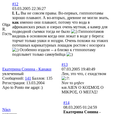
#12
03.03.2005 22:36:27
L L,
Вы не совсем правы. Во-первых, гиппопотамы
хорошо плавают. А во-вторых, древние не могли знать,
как
именно они плавают, потому что вода в
Olga
африканских реках и озерах очень мутная, а камер для
R.
подводной съемки тогда не было
Гиппопотамов
Гость
видишь в основном когда они лежат в воде у берега:
торчат только ушки и ноздри. Очень похожи на этаких
потешных карикатурных лошадок ростом с носорога
Особенно издали -- а близко к гтппопотаму
подплывет только самоубийца
#13
Екатерина Сонина - Канаки
07.03.2005 19:40:49
увлеченный
Лен, это что, с ехидством
Сообщений:
141
Баллов:
135
Регистрация:
13.03.2004
Νυν το μηδεν
Apo to Ponto me agapi :)
και ΑΙΕΝ Ο ΚΟΣΜΟΣ Ο
ΜΙΚΡΟΣ, Ο ΜΕΓΑΣ!
#14
08.03.2005 01:24:59
Νίκη
Екатерина Сонина -