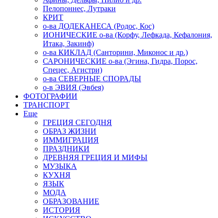
Пелопоннес, Лутраки
КРИТ
о-ва ДОДЕКАНЕСА (Родос, Кос)
ИОНИЧЕСКИЕ о-ва (Корфу, Лефкада, Кефалония,
Итака, Закинф)
о-ва КИКЛАД (Санторини, Миконос и др.)
САРОНИЧЕСКИЕ о-ва (Эгина, Гидра, Порос,
Спецес, Агистри)
о-ва СЕВЕРНЫЕ СПОРАДЫ
о-в ЭВИЯ (Эвбея)
ФОТОГРАФИИ
ТРАНСПОРТ
Еще
ГРЕЦИЯ СЕГОДНЯ
ОБРАЗ ЖИЗНИ
ИММИГРАЦИЯ
ПРАЗДНИКИ
ДРЕВНЯЯ ГРЕЦИЯ И МИФЫ
МУЗЫКА
КУХНЯ
ЯЗЫК
МОДА
ОБРАЗОВАНИЕ
ИСТОРИЯ