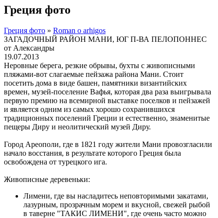
Греция фото
Греция фото
»
Roman o arhigos
ЗАГАДОЧНЫЙ РАЙОН МАНИ, ЮГ П-ВА ПЕЛОПОННЕС
от Александры
19.07.2013
Неровные берега, резкие обрывы, бухты с живописными
пляжами-вот слагаемые пейзажа района Мани. Стоит
посетить дома в виде башен, памятники византийских
времен, музей-поселение Вафья, которая два раза выигрывала
первую премию на всемирной выставке поселков и пейзажей
и является одним из самых хорошо сохранившихся
традиционных поселений Греции и естественно, знаменитые
пещеры Диру и неолитический музей Диру.
Город Ареополи, где в 1821 году жители Мани провозгласили
начало восстания, в результате которого Греция была
освобождена от турецкого ига.
Живописные деревеньки:
Лимени, где вы насладитесь неповторимыми закатами,
лазурным, прозрачным морем и вкусной, свежей рыбой
в таверне "ТАКИС ЛИМЕНИ", где очень часто можно