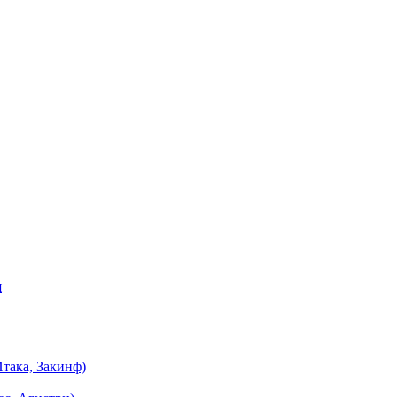
я
така, Закинф)