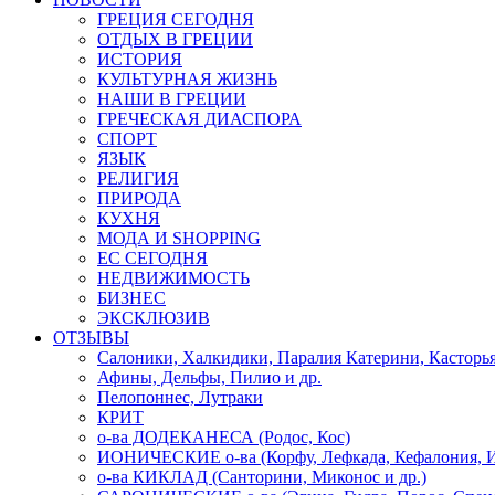
ГРЕЦИЯ СЕГОДНЯ
ОТДЫХ В ГРЕЦИИ
ИСТОРИЯ
КУЛЬТУРНАЯ ЖИЗНЬ
НАШИ В ГРЕЦИИ
ГРЕЧЕСКАЯ ДИАСПОРА
СПОРТ
ЯЗЫК
РЕЛИГИЯ
ПРИРОДА
КУХНЯ
МОДА И SHOPPING
ЕС СЕГОДНЯ
НЕДВИЖИМОСТЬ
БИЗНЕС
ЭКСКЛЮЗИВ
ОТЗЫВЫ
Салоники, Халкидики, Паралия Катерини, Касторь
Афины, Дельфы, Пилио и др.
Пелопоннес, Лутраки
КРИТ
о-ва ДОДЕКАНЕСА (Родос, Кос)
ИОНИЧЕСКИЕ о-ва (Корфу, Лефкада, Кефалония, И
о-ва КИКЛАД (Санторини, Миконос и др.)