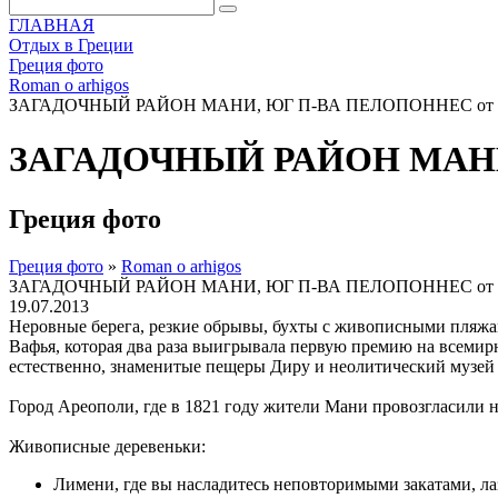
ГЛАВНАЯ
Отдых в Греции
Греция фото
Roman o arhigos
ЗАГАДОЧНЫЙ РАЙОН МАНИ, ЮГ П-ВА ПЕЛОПОННЕС от А
ЗАГАДОЧНЫЙ РАЙОН МАНИ,
Греция фото
Греция фото
»
Roman o arhigos
ЗАГАДОЧНЫЙ РАЙОН МАНИ, ЮГ П-ВА ПЕЛОПОННЕС от А
19.07.2013
Неровные берега, резкие обрывы, бухты с живописными пляжам
Вафья, которая два раза выигрывала первую премию на всемир
естественно, знаменитые пещеры Диру и неолитический музей
Город Ареополи, где в 1821 году жители Мани провозгласили на
Живописные деревеньки:
Лимени, где вы насладитесь неповторимыми закатами, л