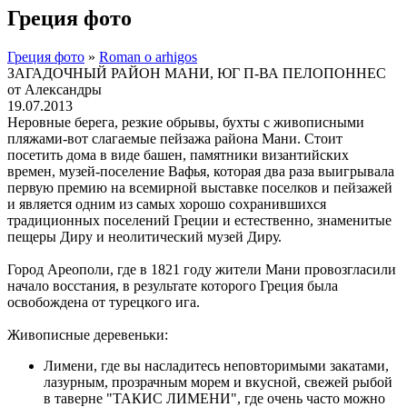
Греция фото
Греция фото
»
Roman o arhigos
ЗАГАДОЧНЫЙ РАЙОН МАНИ, ЮГ П-ВА ПЕЛОПОННЕС
от Александры
19.07.2013
Неровные берега, резкие обрывы, бухты с живописными
пляжами-вот слагаемые пейзажа района Мани. Стоит
посетить дома в виде башен, памятники византийских
времен, музей-поселение Вафья, которая два раза выигрывала
первую премию на всемирной выставке поселков и пейзажей
и является одним из самых хорошо сохранившихся
традиционных поселений Греции и естественно, знаменитые
пещеры Диру и неолитический музей Диру.
Город Ареополи, где в 1821 году жители Мани провозгласили
начало восстания, в результате которого Греция была
освобождена от турецкого ига.
Живописные деревеньки:
Лимени, где вы насладитесь неповторимыми закатами,
лазурным, прозрачным морем и вкусной, свежей рыбой
в таверне "ТАКИС ЛИМЕНИ", где очень часто можно