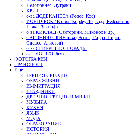
Пелопоннес, Лутраки
КРИТ
о-ва ДОДЕКАНЕСА (Родос, Кос)
ИОНИЧЕСКИЕ о-ва (Корфу, Лефкада, Кефалония,
Итака, Закинф)
о-ва КИКЛАД (Санторини, Миконос и др.)
САРОНИЧЕСКИЕ о-ва (Эгина, Гидра, Порос,
Спецес, Агистри)
о-ва СЕВЕРНЫЕ СПОРАДЫ
о-в ЭВИЯ (Эвбея)
ФОТОГРАФИИ
ТРАНСПОРТ
Еще
ГРЕЦИЯ СЕГОДНЯ
ОБРАЗ ЖИЗНИ
ИММИГРАЦИЯ
ПРАЗДНИКИ
ДРЕВНЯЯ ГРЕЦИЯ И МИФЫ
МУЗЫКА
КУХНЯ
ЯЗЫК
МОДА
ОБРАЗОВАНИЕ
ИСТОРИЯ