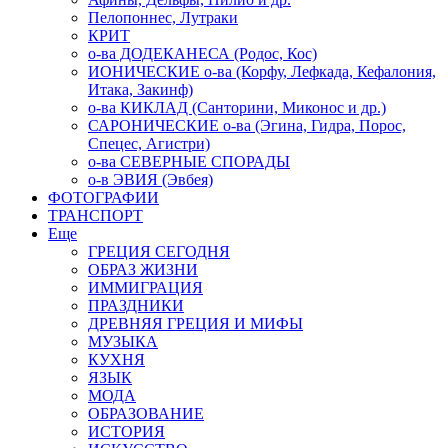
Пелопоннес, Лутраки
КРИТ
о-ва ДОДЕКАНЕСА (Родос, Кос)
ИОНИЧЕСКИЕ о-ва (Корфу, Лефкада, Кефалония,
Итака, Закинф)
о-ва КИКЛАД (Санторини, Миконос и др.)
САРОНИЧЕСКИЕ о-ва (Эгина, Гидра, Порос,
Спецес, Агистри)
о-ва СЕВЕРНЫЕ СПОРАДЫ
о-в ЭВИЯ (Эвбея)
ФОТОГРАФИИ
ТРАНСПОРТ
Еще
ГРЕЦИЯ СЕГОДНЯ
ОБРАЗ ЖИЗНИ
ИММИГРАЦИЯ
ПРАЗДНИКИ
ДРЕВНЯЯ ГРЕЦИЯ И МИФЫ
МУЗЫКА
КУХНЯ
ЯЗЫК
МОДА
ОБРАЗОВАНИЕ
ИСТОРИЯ