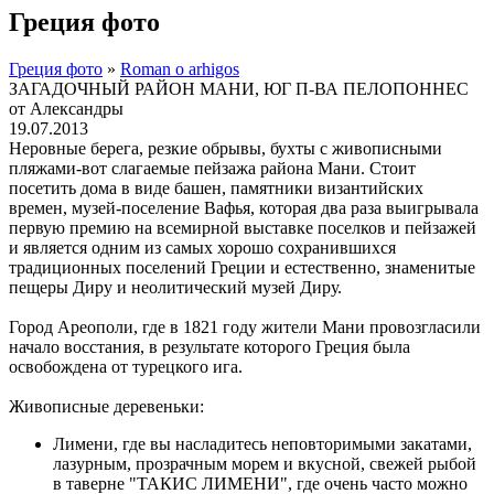
Греция фото
Греция фото
»
Roman o arhigos
ЗАГАДОЧНЫЙ РАЙОН МАНИ, ЮГ П-ВА ПЕЛОПОННЕС
от Александры
19.07.2013
Неровные берега, резкие обрывы, бухты с живописными
пляжами-вот слагаемые пейзажа района Мани. Стоит
посетить дома в виде башен, памятники византийских
времен, музей-поселение Вафья, которая два раза выигрывала
первую премию на всемирной выставке поселков и пейзажей
и является одним из самых хорошо сохранившихся
традиционных поселений Греции и естественно, знаменитые
пещеры Диру и неолитический музей Диру.
Город Ареополи, где в 1821 году жители Мани провозгласили
начало восстания, в результате которого Греция была
освобождена от турецкого ига.
Живописные деревеньки:
Лимени, где вы насладитесь неповторимыми закатами,
лазурным, прозрачным морем и вкусной, свежей рыбой
в таверне "ТАКИС ЛИМЕНИ", где очень часто можно