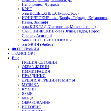
Пелопоннес, Лутраки
КРИТ
о-ва ДОДЕКАНЕСА (Родос, Кос)
ИОНИЧЕСКИЕ о-ва (Корфу, Лефкада, Кефалония,
Итака, Закинф)
о-ва КИКЛАД (Санторини, Миконос и др.)
САРОНИЧЕСКИЕ о-ва (Эгина, Гидра, Порос,
Спецес, Агистри)
о-ва СЕВЕРНЫЕ СПОРАДЫ
о-в ЭВИЯ (Эвбея)
ФОТОГРАФИИ
ТРАНСПОРТ
Еще
ГРЕЦИЯ СЕГОДНЯ
ОБРАЗ ЖИЗНИ
ИММИГРАЦИЯ
ПРАЗДНИКИ
ДРЕВНЯЯ ГРЕЦИЯ И МИФЫ
МУЗЫКА
КУХНЯ
ЯЗЫК
МОДА
ОБРАЗОВАНИЕ
ИСТОРИЯ