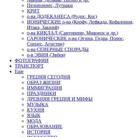
Пелопоннес, Лутраки
КРИТ
о-ва ДОДЕКАНЕСА (Родос, Кос)
ИОНИЧЕСКИЕ о-ва (Корфу, Лефкада, Кефалония,
Итака, Закинф)
о-ва КИКЛАД (Санторини, Миконос и др.)
САРОНИЧЕСКИЕ о-ва (Эгина, Гидра, Порос,
Спецес, Агистри)
о-ва СЕВЕРНЫЕ СПОРАДЫ
о-в ЭВИЯ (Эвбея)
ФОТОГРАФИИ
ТРАНСПОРТ
Еще
ГРЕЦИЯ СЕГОДНЯ
ОБРАЗ ЖИЗНИ
ИММИГРАЦИЯ
ПРАЗДНИКИ
ДРЕВНЯЯ ГРЕЦИЯ И МИФЫ
МУЗЫКА
КУХНЯ
ЯЗЫК
МОДА
ОБРАЗОВАНИЕ
ИСТОРИЯ