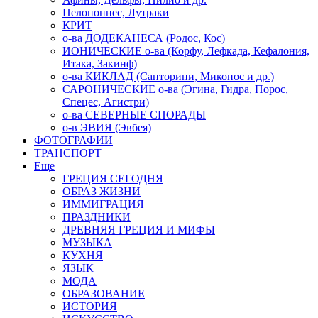
Пелопоннес, Лутраки
КРИТ
о-ва ДОДЕКАНЕСА (Родос, Кос)
ИОНИЧЕСКИЕ о-ва (Корфу, Лефкада, Кефалония,
Итака, Закинф)
о-ва КИКЛАД (Санторини, Миконос и др.)
САРОНИЧЕСКИЕ о-ва (Эгина, Гидра, Порос,
Спецес, Агистри)
о-ва СЕВЕРНЫЕ СПОРАДЫ
о-в ЭВИЯ (Эвбея)
ФОТОГРАФИИ
ТРАНСПОРТ
Еще
ГРЕЦИЯ СЕГОДНЯ
ОБРАЗ ЖИЗНИ
ИММИГРАЦИЯ
ПРАЗДНИКИ
ДРЕВНЯЯ ГРЕЦИЯ И МИФЫ
МУЗЫКА
КУХНЯ
ЯЗЫК
МОДА
ОБРАЗОВАНИЕ
ИСТОРИЯ