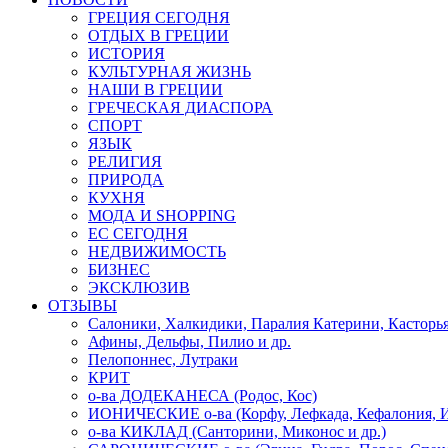
ГРЕЦИЯ СЕГОДНЯ
ОТДЫХ В ГРЕЦИИ
ИСТОРИЯ
КУЛЬТУРНАЯ ЖИЗНЬ
НАШИ В ГРЕЦИИ
ГРЕЧЕСКАЯ ДИАСПОРА
СПОРТ
ЯЗЫК
РЕЛИГИЯ
ПРИРОДА
КУХНЯ
МОДА И SHOPPING
ЕС СЕГОДНЯ
НЕДВИЖИМОСТЬ
БИЗНЕС
ЭКСКЛЮЗИВ
ОТЗЫВЫ
Салоники, Халкидики, Паралия Катерини, Касторь
Афины, Дельфы, Пилио и др.
Пелопоннес, Лутраки
КРИТ
о-ва ДОДЕКАНЕСА (Родос, Кос)
ИОНИЧЕСКИЕ о-ва (Корфу, Лефкада, Кефалония, И
о-ва КИКЛАД (Санторини, Миконос и др.)