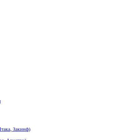
я
така, Закинф)