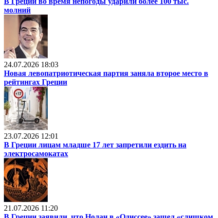
В Греции во время непогоды ударили более 100 тыс.
молний
24.07.2026 18:03
Новая левопатриотическая партия заняла второе место в
рейтингах Греции
23.07.2026 12:01
В Греции лицам младше 17 лет запретили ездить на
электросамокатах
21.07.2026 11:20
В Греции заявили, что Нолан в «Одиссее» зашел «слишком