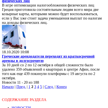
физических лиц
В игре оптимизации налогообложения физических лиц
Греция приготовила состоятельным людям всего мира две
козырные карты, которыми можно будет воспользоваться,
если у Вас уже стоит задача уменьшения выплат по налогам
на доходы физических лиц.
18.10.2020 10:08
Греческие арендодатели переходят из краткосрочной
аренды в долгосрочную
За 10 дней со 2 по 12 октября в общей сложности было
удалено 359 объявлений о квартирах в центре Афин, после
того как еще 439 покинули платформы с 19 августа по 2
октября.
Новости 11 - 20 из 188
Начало
|
Пред.
|
1
2
3
4
5
|
След.
|
Конец
СОДЕРЖАНИЕ РАЗДЕЛА
НОВОСТИ