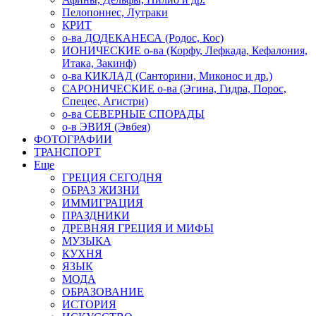
Пелопоннес, Лутраки
КРИТ
о-ва ДОДЕКАНЕСА (Родос, Кос)
ИОНИЧЕСКИЕ о-ва (Корфу, Лефкада, Кефалония,
Итака, Закинф)
о-ва КИКЛАД (Санторини, Миконос и др.)
САРОНИЧЕСКИЕ о-ва (Эгина, Гидра, Порос,
Спецес, Агистри)
о-ва СЕВЕРНЫЕ СПОРАДЫ
о-в ЭВИЯ (Эвбея)
ФОТОГРАФИИ
ТРАНСПОРТ
Еще
ГРЕЦИЯ СЕГОДНЯ
ОБРАЗ ЖИЗНИ
ИММИГРАЦИЯ
ПРАЗДНИКИ
ДРЕВНЯЯ ГРЕЦИЯ И МИФЫ
МУЗЫКА
КУХНЯ
ЯЗЫК
МОДА
ОБРАЗОВАНИЕ
ИСТОРИЯ