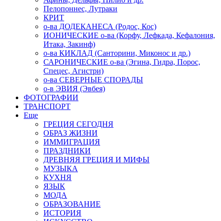
Пелопоннес, Лутраки
КРИТ
о-ва ДОДЕКАНЕСА (Родос, Кос)
ИОНИЧЕСКИЕ о-ва (Корфу, Лефкада, Кефалония,
Итака, Закинф)
о-ва КИКЛАД (Санторини, Миконос и др.)
САРОНИЧЕСКИЕ о-ва (Эгина, Гидра, Порос,
Спецес, Агистри)
о-ва СЕВЕРНЫЕ СПОРАДЫ
о-в ЭВИЯ (Эвбея)
ФОТОГРАФИИ
ТРАНСПОРТ
Еще
ГРЕЦИЯ СЕГОДНЯ
ОБРАЗ ЖИЗНИ
ИММИГРАЦИЯ
ПРАЗДНИКИ
ДРЕВНЯЯ ГРЕЦИЯ И МИФЫ
МУЗЫКА
КУХНЯ
ЯЗЫК
МОДА
ОБРАЗОВАНИЕ
ИСТОРИЯ