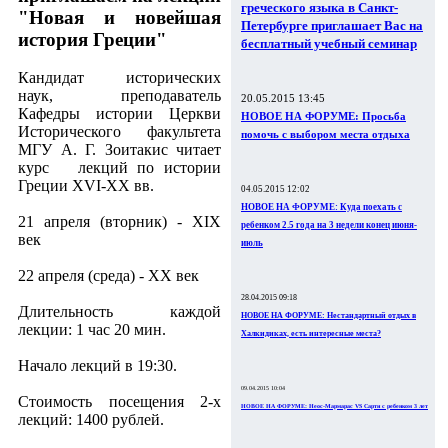
греческого языка в Санкт-
"Новая и новейшая
Петербурге приглашает Вас на
история Греции"
бесплатный учебный семинар
Кандидат исторических
наук, преподаватель
20.05.2015 13:45
Кафедры истории Церкви
НОВОЕ НА ФОРУМЕ: Просьба
Исторического факультета
помочь с выбором места отдыха
МГУ А. Г. Зоитакис читает
курс лекций по истории
Греции XVI-XX вв.
04.05.2015 12:02
НОВОЕ НА ФОРУМЕ: Куда поехать с
21 апреля (вторник) - XIX
ребенком 2.5 года на 3 недели конец июня-
век
июль
22 апреля (среда) - XX век
28.04.2015 09:18
Длительность каждой
НОВОЕ НА ФОРУМЕ: Нестандартный отдых в
лекции: 1 час 20 мин.
Халкидиках, есть интересные места?
Начало лекций в 19:30.
09.04.2015 10:04
Стоимость посещения 2-х
НОВОЕ НА ФОРУМЕ: Неос-Мармарас VS Сарти с ребенком 3 лет
лекций: 1400 рублей.