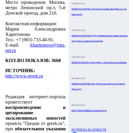
Место проведения: Москва,
17.03.2015 11:06
метро Ленинский пр-т, 5-й
НОВОЕ НА ФОРУМЕ: Окрестности Салоник либо Афин, есть там
Донской проезд, дом 21б.
тихие места?
Контактная информация:
Мария Александровна
27.02.2015 14:22
Харитонова
НОВОЕ НА ФОРУМЕ: Вурвуру, Никити или Неа-Скиони. Помогите
Тел.: +7 (903) 733-40-91.
определиться с выбором на Халкидики
E-mail:
kharitonova@mtu-
net.ru
23.02.2015 12:42
КОЛ-ВО ПОКАЗОВ: 3668
НОВОЕ В БЛОГАХ: Греки и работа – совместимы ли эти понятия?
ИСТОЧНИК:
http://www.greek.ru
21.02.2015 11:03
НОВОЕ НА ФОРУМЕ: Как добраться на автобусах из аэропорта
Афин в Арту
Редакция интернет-портала
приветствует
09.02.2015 10:53
воспроизведение и
ИЩУТ ПОПУТЧИКОВ: Татьяна на Родос
цитирование
эксклюзивных новостей
проекта "Греция от greek.ru",
при
обязательном указании
ПОДПИСКА НА НОВОСТИ