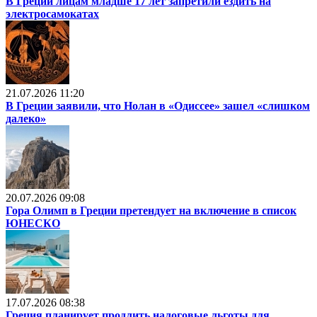
В Греции лицам младше 17 лет запретили ездить на
электросамокатах
21.07.2026 11:20
В Греции заявили, что Нолан в «Одиссее» зашел «слишком
далеко»
20.07.2026 09:08
Гора Олимп в Греции претендует на включение в список
ЮНЕСКО
17.07.2026 08:38
Греция планирует продлить налоговые льготы для