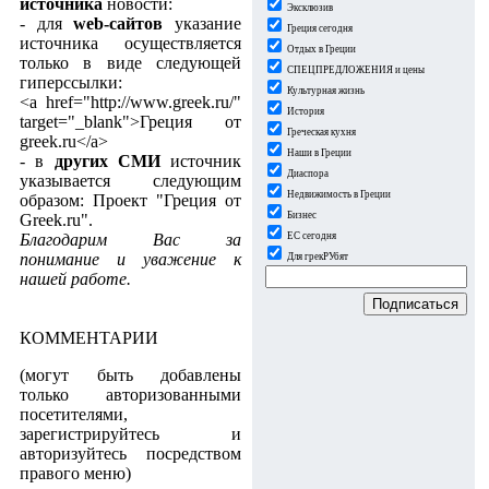
источника
новости:
Эксклюзив
- для
web-сайтов
указание
Греция сегодня
источника осуществляется
Отдых в Греции
только в виде следующей
СПЕЦПРЕДЛОЖЕНИЯ и цены
гиперссылки:
Культурная жизнь
<a href="http://www.greek.ru/"
История
target="_blank">Греция от
Греческая кухня
greek.ru</a>
Наши в Греции
- в
других СМИ
источник
Диаспора
указывается следующим
Недвижимость в Греции
образом: Проект "Греция от
Бизнес
Greek.ru".
ЕС сегодня
Благодарим Вас за
понимание и уважение к
Для грекРУбят
нашей работе.
КОММЕНТАРИИ
(могут быть добавлены
только авторизованными
посетителями,
зарегистрируйтесь и
авторизуйтесь посредством
правого меню)