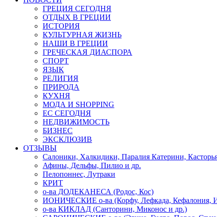
ГРЕЦИЯ СЕГОДНЯ
ОТДЫХ В ГРЕЦИИ
ИСТОРИЯ
КУЛЬТУРНАЯ ЖИЗНЬ
НАШИ В ГРЕЦИИ
ГРЕЧЕСКАЯ ДИАСПОРА
СПОРТ
ЯЗЫК
РЕЛИГИЯ
ПРИРОДА
КУХНЯ
МОДА И SHOPPING
ЕС СЕГОДНЯ
НЕДВИЖИМОСТЬ
БИЗНЕС
ЭКСКЛЮЗИВ
ОТЗЫВЫ
Салоники, Халкидики, Паралия Катерини, Касторь
Афины, Дельфы, Пилио и др.
Пелопоннес, Лутраки
КРИТ
о-ва ДОДЕКАНЕСА (Родос, Кос)
ИОНИЧЕСКИЕ о-ва (Корфу, Лефкада, Кефалония, И
о-ва КИКЛАД (Санторини, Миконос и др.)