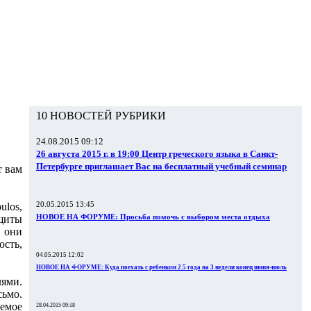
10 НОВОСТЕЙ РУБРИКИ
24.08.2015 09:12
26 августа 2015 г. в 19:00 Центр греческого языка в Санкт-
Петербурге приглашает Вас на бесплатный учебный семинар
т вам
20.05.2015 13:45
los,
НОВОЕ НА ФОРУМЕ: Просьба помочь с выбором места отдыха
ащиты
о они
ость,
04.05.2015 12:02
НОВОЕ НА ФОРУМЕ: Куда поехать с ребенком 2.5 года на 3 недели конец июня-июль
лями.
сьмо.
аемое
28.04.2015 09:18