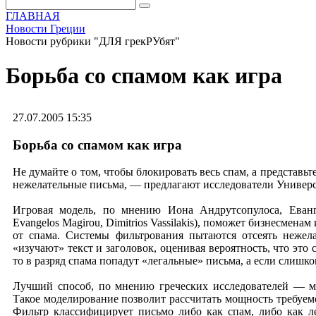
ГЛАВНАЯ
Новости Греции
Новости рубрики "ДЛЯ грекРУбят"
Борьба со спамом как игра
27.07.2005 15:35
Борьба со спамом как игра
Не думайте о том, чтобы блокировать весь спам, а представьт
нежелательные письма, — предлагают исследователи Универс
Игровая модель, по мнению Иона Андрутсопулоса, Еванг
Evangelos Magirou, Dimitrios Vassilakis), поможет бизнесмен
от спама. Системы фильтрования пытаются отсеять нежел
«изучают» текст и заголовок, оценивая вероятность, что это
то в разряд спама попадут «легальные» письма, а если слишк
Лучший способ, по мнению греческих исследователей — м
Такое моделирование позволит рассчитать мощность требуемо
Фильтр классифицирует письмо либо как спам, либо как ле